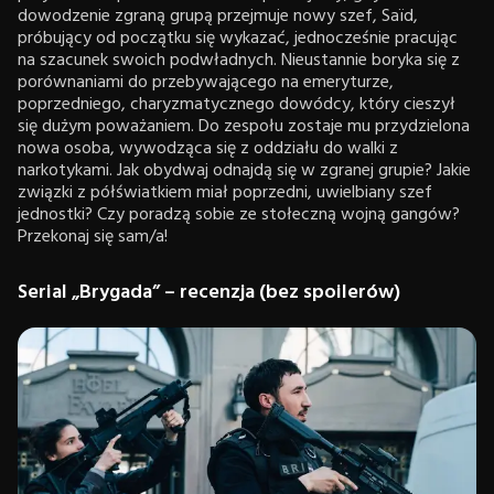
dowodzenie zgraną grupą przejmuje nowy szef, Saïd,
próbujący od początku się wykazać, jednocześnie pracując
na szacunek swoich podwładnych. Nieustannie boryka się z
porównaniami do przebywającego na emeryturze,
poprzedniego, charyzmatycznego dowódcy, który cieszył
się dużym poważaniem. Do zespołu zostaje mu przydzielona
nowa osoba, wywodząca się z oddziału do walki z
narkotykami. Jak obydwaj odnajdą się w zgranej grupie? Jakie
związki z półświatkiem miał poprzedni, uwielbiany szef
jednostki? Czy poradzą sobie ze stołeczną wojną gangów?
Przekonaj się sam/a!
Serial „Brygada” – recenzja (bez spoilerów)