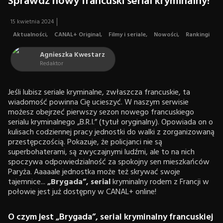
Sprawdź nowy francuski serial kryminalny!
15 kwietnia 2024
Aktualności
,
CANAL+ Original
,
Filmy i seriale
,
Nowości
,
Rankingi
Agnieszka Kwestarz
Redaktor
Jeśli lubisz seriale kryminalne, zwłaszcza francuskie, ta
wiadomość powinna Cię ucieszyć. W naszym serwisie
możesz obejrzeć pierwszy sezon nowego francuskiego
serialu kryminalnego „B.R.I.” (tytuł oryginalny). Opowiada on o
kulisach codziennej pracy jednostki do walki z zorganizowaną
przestępczością. Pokazuje, że policjanci nie są
superbohaterami, są zwyczajnymi ludźmi, ale to na nich
spoczywa odpowiedzialność za spokojny sen mieszkańców
Paryża. Aaaaale jednostka może też skrywać swoje
tajemnice...
„Brygada”, serial
kryminalny rodem z Francji w
połowie jest już dostępny w CANAL+ online!
O czym jest „Brygada”, serial kryminalny francuskiej