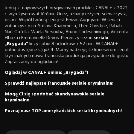
Jedną z najnowszych oryginalnych produkcji CANAL+ z 2022
r. wyreżyserował Jérémie Guez, uznany reżyser, scenarzysta,
pisarz. Współtwórcą serii jest Erwan Augoyard. W serialu
zobaczysz m.in. Sofiana Khammesa, Théo Christine, Rabah
Nait Oufella, Waela Sersouba, Bruno Todeschiniego, Vincenta
Elbaza i Emmanuelle Devos. Pierwszy sezon
serialu
„Brygada”
liczy sobie 8 odcinków x 52 min. W CANAL+
online dostępne są już 4. Mamy nadzieję, że koneserom seriali
kryminalnych nowa francuska produkcja przypadnie do gustu.
Zapraszamy do oglądania!
Oglądaj w CANAL+ online: „Brygada”!
Sprawdź najlepsze francuskie seriale kryminalne!
Mogą Ci się spodobać skandynawskie seriale
kryminalne.
Poznaj nasz TOP amerykańskich seriali kryminalnych!