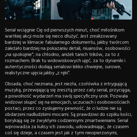
Serial wciągnie Cię od pierwszych minut, choć miłośnikom
wartkiej akcji może się nieco dłużyć. Jest zrealizowany
bardziej w klimacie fabularnego dokumentu, jakby twórcom
zależało bardziej na pokazaniu detali, niuansów, osobowości
„na spokojnie”, na chłodno, aniżeli tanich trików, za to z
rozmachem. Brak tu widowiskowych ujęć, za to dynamiki i
autentyczności dodają serialowi lekko chwiejne, surowe,
realistyczne ujęcia jakby „z ręki”.
Obsada, choć nieznana, jest niezła, czołówka z intrygującą
muzyką, przewijającą się zresztą przez cały serial, przyciąga,
a powolność wydarzeń ma swój specyficzny urok. Pozwala
widzowi skupić się na emocjach, uczuciach i osobowościach
postaci, przez co zyskujemy pewność, że ci ludzie nie są
obdarzeni nadludzkimi mocami. Są prawdziwi do szpiku kości,
borykają się ze zwykłymi codziennymi zmartwieniami. Serial
wprowadza za kulisy ich zawodu, udowadniając, że czasem
coś się dzieje, a czasem jest jak z tymi nieopierzonymi,