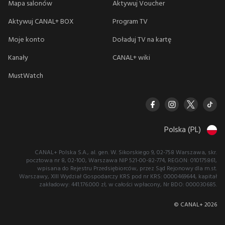
Mapa salonów
Aktywuj Voucher
Aktywuj CANAL+ BOX
Program TV
Moje konto
Doładuj TV na kartę
Kanały
CANAL+ wiki
MustWatch
Polska (PL)
CANAL+ Polska S.A., al. gen. W. Sikorskiego 9, 02-758 Warszawa, skr.
pocztowa nr 8, 02-100, Warszawa NIP 521-00-82-774, REGON: 010175861,
wpisana do Rejestru Przedsiębiorców, przez Sąd Rejonowy dla m.st.
Warszawy, XIII Wydział Gospodarczy KRS pod nr KRS: 0000469644, kapitał
zakładowy: 441.176.000 zł, w całości wpłacony, Nr BDO: 000030685.
© CANAL+
2026