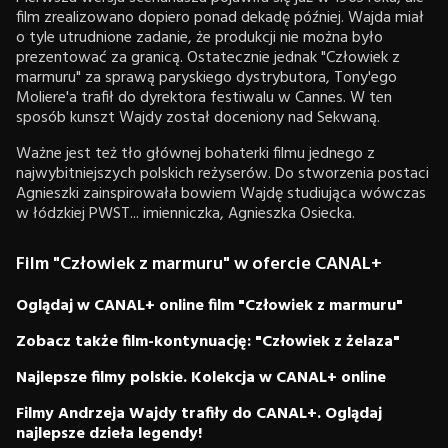
film zrealizowano dopiero ponad dekadę później. Wajda miał
o tyle utrudnione zadanie, że produkcji nie można było
prezentować za granicą. Ostatecznie jednak "Człowiek z
marmuru" za sprawą paryskiego dystrybutora, Tony'ego
Moliere'a trafił do dyrektora festiwalu w Cannes. W ten
sposób kunszt Wajdy został doceniony nad Sekwaną.
Ważne jest też tło głównej bohaterki filmu jednego z
najwybitniejszych polskich reżyserów. Do stworzenia postaci
Agnieszki zainspirowała bowiem Wajdę studiująca wówczas
w łódzkiej PWST... imienniczka, Agnieszka Osiecka.
Film "Człowiek z marmuru" w ofercie CANAL+
Oglądaj w CANAL+ online film "Człowiek z marmuru"
Zobacz także film-kontynuację: "Człowiek z żelaza"
Najlepsze filmy polskie. Kolekcja w CANAL+ online
Filmy Andrzeja Wajdy trafiły do CANAL+. Oglądaj
najlepsze dzieła legendy!