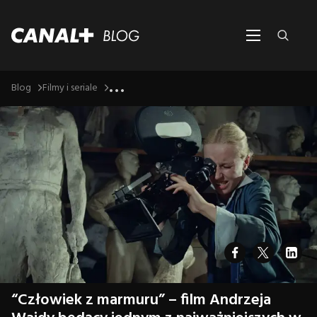
...
Blog
Filmy i seriale
“Człowiek z marmuru” – film Andrzeja