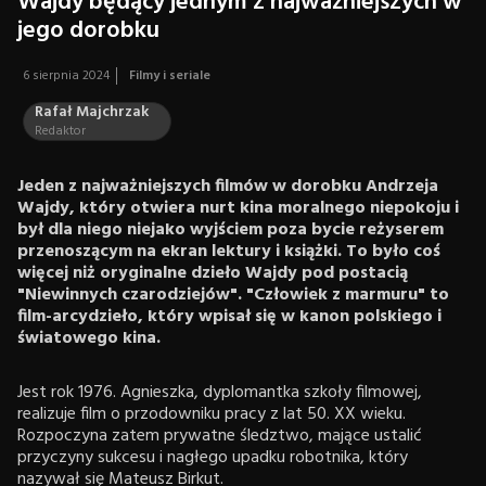
Wajdy będący jednym z najważniejszych w
jego dorobku
6 sierpnia 2024
Filmy i seriale
Rafał Majchrzak
Redaktor
Jeden z najważniejszych filmów w dorobku Andrzeja
Wajdy, który otwiera nurt kina moralnego niepokoju i
był dla niego niejako wyjściem poza bycie reżyserem
przenoszącym na ekran lektury i książki. To było coś
więcej niż oryginalne dzieło Wajdy pod postacią
"Niewinnych czarodziejów". "Człowiek z marmuru" to
film-arcydzieło, który wpisał się w kanon polskiego i
światowego kina.
Jest rok 1976. Agnieszka, dyplomantka szkoły filmowej,
realizuje film o przodowniku pracy z lat 50. XX wieku.
Rozpoczyna zatem prywatne śledztwo, mające ustalić
przyczyny sukcesu i nagłego upadku robotnika, który
nazywał się Mateusz Birkut.