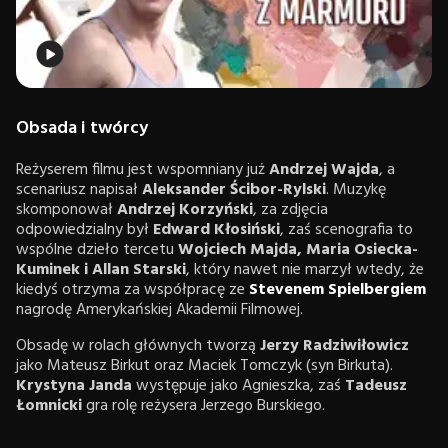
Obsada i twórcy
Reżyserem filmu jest wspomniany już
Andrzej Wajda
, a
scenariusz napisał
Aleksander Ścibor-Rylski
. Muzykę
skomponował
Andrzej Korzyński
, za zdjęcia
odpowiedzialny był
Edward Kłosiński
, zaś scenografia to
wspólne dzieło tercetu
Wojciech Majda, Maria Osiecka-
Kuminek i Allan Starski
, który nawet nie marzył wtedy, że
kiedyś otrzyma za współpracę ze
Stevenem Spielbergiem
nagrodę Amerykańskiej Akademii Filmowej.
Obsadę w rolach głównych tworzą
Jerzy Radziwiłowicz
jako Mateusz Birkut oraz Maciek Tomczyk (syn Birkuta).
Krystyna Janda
występuje jako Agnieszka, zaś
Tadeusz
Łomnicki
gra rolę reżysera Jerzego Burskiego.