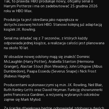
Tak, to prawda: HBO produkuje nowy, oficjalny serial o
Harrym Potterze i ma on zadebiutować 25 grudnia 2026
roku w HBO Max.
Produkcja ta jest określana jako największa w
dotychczasowej historii HBO. Stanowi kolejną już adaptacją
książek J.K. Rowling.
Serial ma składać się z 7 sezonów, z których każdy
odpowiada jednej książce, a realizacja całości jest planowana
na około 10 lat.
W obsadzie nowej odsłony mają się znaleźć Dominic
McLaughlin (Harry Potter), Arabella Stanton (Hermiona
Granger), Alastair Stout (Ron Weasley), John Lithgow (Albus
Dumbledore), Paapa Essiedu (Severus Snape) i Nick Frost
(Rubeus Hagrid).
Producentami wykonawczymi są m.in. J.K. Rowling, Neil Blair,
Ruth Kenley-Letts oraz David Heyman. Funkcję showrunnerki
pełni Francesca Gardiner, a reżyserią wybranych odcinków
zajmie się Mark Mylod.
Za ścieżkę dźwiękową będzie odpowiadał zdobywca dwóch