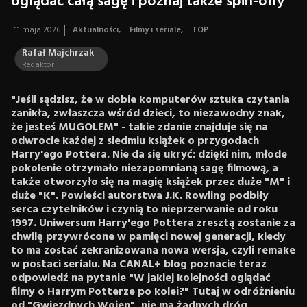
oglądać całą sagę i poznaj także spin-offy
11 maja 2026
Aktualności
,
Filmy i seriale
,
TOP
Rafał Majchrzak
Redaktor
"Jeśli sądzisz, że w dobie komputerów sztuka czytania
zanikła, zwłaszcza wśród dzieci, to niezawodny znak,
że jesteś MUGOLEM" - takie zdanie znajduje się na
odwrocie każdej z siedmiu książek o przygodach
Harry'ego Pottera. Nie da się ukryć: dzięki nim, młode
pokolenie otrzymało niezapomnianą sagę filmową, a
także otworzyło się na magię książek przez duże "M" i
duże "K". Powieści autorstwa J.K. Rowling podbiły
serca czytelników i czynią to nieprzerwanie od roku
1997. Uniwersum Harry'ego Pottera zresztą zostanie za
chwilę przywrócone w pamięci nowej generacji, kiedy
to ma zostać zekranizowana nowa wersja, czyli remake
w postaci serialu. Na CANAL+ blog poznacie teraz
odpowiedź na pytanie "W jakiej kolejności oglądać
filmy o Harrym Potterze po kolei?" Tutaj w odróżnieniu
od "Gwiezdnych Wojen", nie ma żadnych dróg