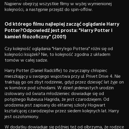
Najpierw obejrzyj wszystkie filmy w wyżej wymienionej
kolejności, a następnie przejdź do spin-offów.
Od którego filmu najlepiej zacząć oglądanie Harry
Potter?Odpowiedź jest prosta: "Harry Potter i
kamień filozoficzny" (2001)
Czy kolejność oglądania "Harry'ego Pottera" różni się od
kolejności książek? Nie, to kolejność zgodna z układem
tomów w całej sadze.
Harry Potter (Daniel Radcliffe) to zwyczajny chłopiec
mieszkający u swojego wujostwa przy ul. Privet Drive 4. Nie
traktują go oni zbyt rodzinnie, gdyż przez dziesięć lat żyje on
w komórce pod schodami. W dzień jedenastych urodzin
izolowany od świata młodzieniec dowiaduje się od
potężnego Rubeusa Hagrida, że jest czarodziejem. Od
urodzenia jest zapisany do elitarnej szkoły Hogwart
kształcącej czarodziejów przez siedem kolejnych lat. Harry
jest oszołomiony.
W dodatku dowiaduje się później też od olbrzyma, że rodzice