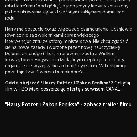
ministerstwa nowa nauczycielka obrony przed czarną magią
robi Harry'emu "pod górkę", a jego jedyny krewny zmuszony
jest do ukrywania się w strzeżonym zaklęciami domu jego
rodu.
Harry ma poczucie coraz większego osamotnienia. Uczniowie
również nie są zwolennikami coraz większego
interwencjonizmu ze strony ministerstwa. Nie chcą zgodzić
się na nowe zasady tworzone przez nową nauczycielkę
Dolores Umbridge (która mianowana zostaje Wielkim
Inkwizytorem Hogwartu, działającym niejako jako osobny
organ, ale nie wyżej w hierarchii niż dyrektor). W konspiracji
powstaje tzw. Gwardia Dumbledore'a...
Gdzie obejrzeć "Harry Potter i Zakon Feniksa"?
Oglądaj
film w HBO Max, poszerzając ofertę z serwisem CANAL+
"Harry Potter i Zakon Feniksa" - zobacz trailer filmu