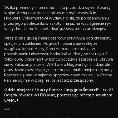
Walka pomiędzy siłami dobra i zła przeradza się w otwartą
wojnę. Areną ostatecznej bitwy ma być oczywiście
Hogwart. Voldemortowi wydawało się, że po opanowaniu
przez jego popleczników szkoły, ma już na wyciągnięcie ręki
wszystko, że może zawładnąć już światem czarodziejów.
Wraz z całą grupą śmierciożerców przybywa pod chroniony
specjalnym zaklęciem Hogwart i obserwuje walkę ze
wzgórza. Jednak Harry, Ron i Hermiona nie ustają w
poszukiwaniu i niszczeniu horkruksów. Kiedy pozostają już
tylko dwa, Voldemort w końcu odczuwa zagrożenie. Ukrywa
się w Zakazanym Lesie. W Bitwie o Hogwart giną ludzie, ale
prawdziwe rozstrzygnięcie nie będzie miało miejsca tej nocy.
Rozegra się ono w najmniej spodziewanym miejscu, a Czarny
Pan nie pojmie w porę, że los jest już przesądzony...
Gdzie obejrzeć "Harry Potter i Insygnia Śmierci" - cz. 2?
Oglądaj również w HBO Max, poszerzając ofertę z serwisem
CANAL+
***