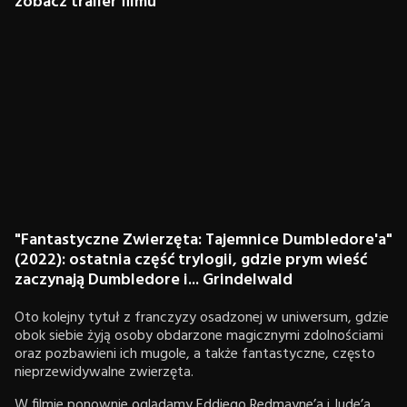
zobacz trailer filmu
"Fantastyczne Zwierzęta: Tajemnice Dumbledore'a"
(2022): ostatnia część trylogii, gdzie prym wieść
zaczynają Dumbledore i... Grindelwald
Oto kolejny tytuł z franczyzy osadzonej w uniwersum, gdzie
obok siebie żyją osoby obdarzone magicznymi zdolnościami
oraz pozbawieni ich mugole, a także fantastyczne, często
nieprzewidywalne zwierzęta.
W filmie ponownie oglądamy Eddiego Redmayne’a i Jude’a