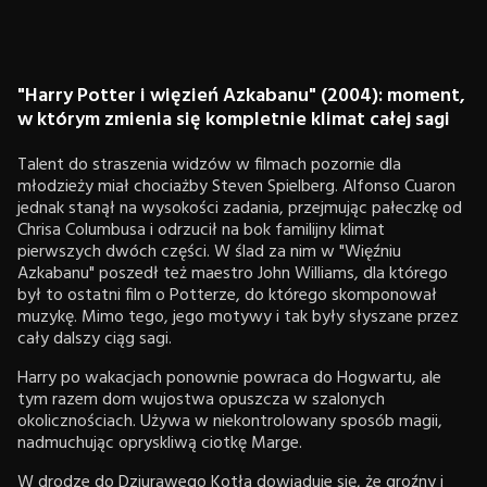
"Harry Potter i więzień Azkabanu" (2004): moment,
w którym zmienia się kompletnie klimat całej sagi
Talent do straszenia widzów w filmach pozornie dla
młodzieży miał chociażby Steven Spielberg. Alfonso Cuaron
jednak stanął na wysokości zadania, przejmując pałeczkę od
Chrisa Columbusa i odrzucił na bok familijny klimat
pierwszych dwóch części. W ślad za nim w "Więźniu
Azkabanu" poszedł też maestro John Williams, dla którego
był to ostatni film o Potterze, do którego skomponował
muzykę. Mimo tego, jego motywy i tak były słyszane przez
cały dalszy ciąg sagi.
Harry po wakacjach ponownie powraca do Hogwartu, ale
tym razem dom wujostwa opuszcza w szalonych
okolicznościach. Używa w niekontrolowany sposób magii,
nadmuchując opryskliwą ciotkę Marge.
W drodze do Dziurawego Kotła dowiaduje się, że groźny i