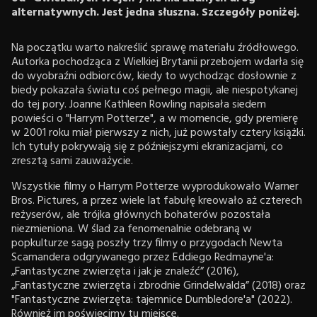
alternatywnych. Jest jedna słuszna. Szczegóły poniżej.
Na początku warto nakreślić sprawę materiału źródłowego.
Autorka pochodząca z Wielkiej Brytanii przebojem wdarła się
do wyobraźni odbiorców, kiedy to wychodząc dosłownie z
biedy pokazała światu coś pełnego magii, ale niespotykanej
do tej pory. Joanne Kathleen Rowling napisała siedem
powieści o "Harrym Potterze", a w momencie, gdy premierę
w 2001 roku miał pierwszy z nich, już powstały cztery książki.
Ich tytuły pokrywają się z późniejszymi ekranizacjami, co
zresztą sami zauważycie.
Wszystkie filmy o Harrym Potterze wyprodukowało Warner
Bros. Pictures, a przez wiele lat fabułę kreowało aż czterech
reżyserów, ale trójka głównych bohaterów pozostała
niezmieniona. W ślad za fenomenalnie odebraną w
popkulturze sagą poszły trzy filmy o przygodach Newta
Scamandera odgrywanego przez Eddiego Redmayne'a:
„Fantastyczne zwierzęta i jak je znaleźć” (2016),
„Fantastyczne zwierzęta i zbrodnie Grindelwalda” (2018) oraz
"Fantastyczne zwierzęta: tajemnice Dumbledore'a" (2022).
Również im poświęcimy tu miejsce.