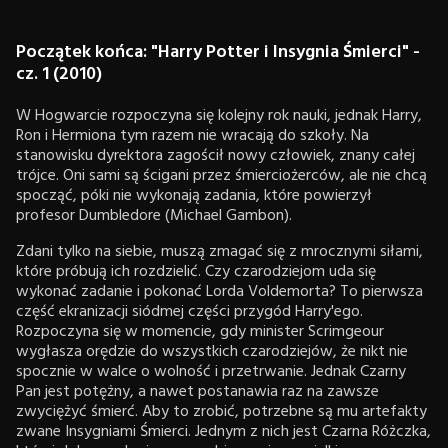
Początek końca: "Harry Potter i Insygnia Śmierci" -
cz. 1 (2010)
W Hogwarcie rozpoczyna się kolejny rok nauki, jednak Harry,
Ron i Hermiona tym razem nie wracają do szkoły. Na
stanowisku dyrektora zagościł nowy człowiek, znany całej
trójce. Oni sami są ścigani przez śmierciożerców, ale nie chcą
spocząć, póki nie wykonają zadania, które powierzył
profesor Dumbledore (Michael Gambon).
Zdani tylko na siebie, muszą zmagać się z mrocznymi siłami,
które próbują ich rozdzielić. Czy czarodziejom uda się
wykonać zadanie i pokonać Lorda Voldemorta? To pierwsza
część ekranizacji siódmej części przygód Harry'ego.
Rozpoczyna się w momencie, gdy minister Scrimgeour
wygłasza orędzie do wszystkich czarodziejów, że nikt nie
spocznie w walce o wolność i przetrwanie. Jednak Czarny
Pan jest potężny, a nawet postanawia raz na zawsze
zwyciężyć śmierć. Aby to zrobić, potrzebne są mu artefakty
zwane Insygniami Śmierci. Jednym z nich jest Czarna Różczka,