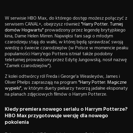
W serwisie HBO Max, do którego dostęp możesz połączyć z
serwisem CANAL+, obejrzysz również
"Harry Potter. Turniej
domów Hogwartu"
prowadzony przez legendę brytyjskiego
kina, Dame Helen Mirren. Najwięksi fani sagi o młodym
czarodzieju stają do walki, w której będą sprawdzać swoją
wiedzę o świecie czarodziejów (w Polsce w momencie peaku
popularności Harry'ego Pottera istniał także podobny
teleturniej prowadzony przez Edytę Jungowską, nosił nazwę
"Zamek czarodziejów").
Z kolei odtwórcy ról Freda i George'a Weasleyów, James i
Oliver Phelps zapraszają na program
"Harry Potter: Magiczne
wypieki"
, w którym duety piekarzy tworzą jadalne eksponaty
na planach zdjęciowych filmów o Harrym Potterze.
Kiedy premiera nowego serialu o Harrym Potterze?
HBO Max przygotowuje wersję dla nowego
pokolenia