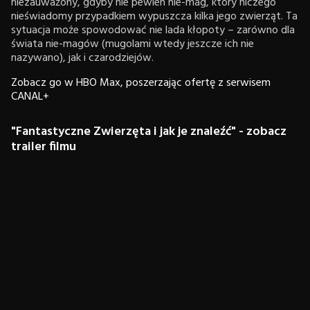
niezauważony, gdyby nie pewien nie-mag, który niczego
nieświadomy przypadkiem wypuszcza kilka jego zwierząt. Ta
sytuacja może spowodować nie lada kłopoty – zarówno dla
świata nie-magów (mugolami wtedy jeszcze ich nie
nazywano), jak i czarodziejów.
Zobacz go w HBO Max, poszerzając ofertę z serwisem
CANAL+
"Fantastyczne Zwierzęta i jak je znaleźć" - zobacz
trailer filmu