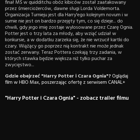
finał MŚ w quidditchu obóz kibiców został zaatakowany
przez śmierciożerców, dawne sługi Lorda Voldemorta.
Organizacja Turnieju jest dla Harry'ego kolejnym novum i w
sumie nie jest on bardzo przejęty tym, co się dzieje... do
chwili, gdy jego imię zostaje wylosowane przez Czarę Ognia.
Potter jest o trzy lata za młody, aby wziąć udział w
konkursie, a w dodatku zarzeka się, że nie wrzucił kartki do
czary. Wiążący go poprzez nią kontrakt nie może jednak
zostać zerwany. Teraz Pottera czekają trzy zadania, w
których stawka będzie większa niż tylko puchar za
zwycięstwo...
Gdzie obejrzeć "Harry Potter i Czara Ognia"?
Oglądaj
film w HBO Max, poszerzając ofertę z serwisem CANAL+
"Harry Potter i Czara Ognia" - zobacz trailer filmu