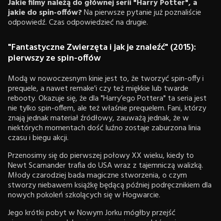
Jakie filmy należą do głównej serii "Harry Potter", a
jakie do spin-offów?
Na pierwsze pytanie już poznaliście
odpowiedź. Czas odpowiedzieć na drugie.
"Fantastyczne Zwierzęta i jak je znaleźć" (2015):
pierwszy ze spin-offów
Modą w nowoczesnym kinie jest to, że tworzyć spin-offy i
prequele, a nawet remake'i czy też miękkie lub twarde
rebooty. Okazuje się, że dla "Harry’ego Pottera" ta seria jest
nie tylko spin-offem, ale też właśnie prequelem. Fani, którzy
znają jednak materiał źródłowy, zauważą jednak, że w
niektórych momentach dość luźno zostaje zaburzona linia
czasu i biegu akcji.
Przenosimy się do pierwszej połowy XX wieku, kiedy to
Newt Scamander trafia do USA wraz z tajemniczą walizką.
Młody czarodziej bada magiczne stworzenia, o czym
stworzy niebawem książkę będącą później podręcznikiem dla
nowych pokoleń szkolących się w Hogwarcie.
Jego krótki pobyt w Nowym Jorku mógłby przejść