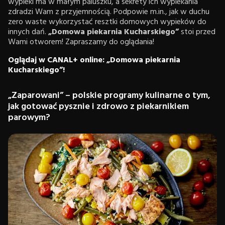
wypieki ma w małym paluszku, a sekrety ich wypiekania
zdradzi Wam z przyjemnością. Podpowie m.in., jak w duchu
zero waste wykorzystać resztki domowych wypieków do
innych dań.
„Domowa piekarnia Kucharskiego”
stoi przed
Wami otworem! Zapraszamy do oglądania!
Oglądaj w CANAL+ online: „Domowa piekarnia
Kucharskiego”!
„Zaparowani” – polskie programy kulinarne o tym,
jak gotować pysznie i zdrowo z piekarnikiem
parowym?