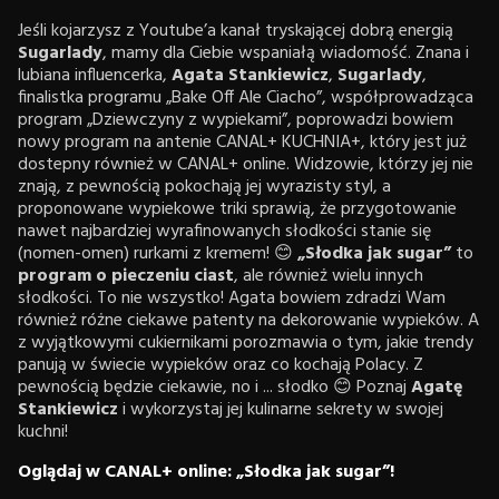
Jeśli kojarzysz z Youtube’a kanał tryskającej dobrą energią
Sugarlady
, mamy dla Ciebie wspaniałą wiadomość. Znana i
lubiana influencerka,
Agata Stankiewicz
,
Sugarlady
,
finalistka programu „Bake Off Ale Ciacho”, współprowadząca
program „Dziewczyny z wypiekami”, poprowadzi bowiem
nowy program na antenie CANAL+ KUCHNIA+, który jest już
dostepny również w CANAL+ online. Widzowie, którzy jej nie
znają, z pewnością pokochają jej wyrazisty styl, a
proponowane wypiekowe triki sprawią, że przygotowanie
nawet najbardziej wyrafinowanych słodkości stanie się
(nomen-omen) rurkami z kremem! 😊
„Słodka jak sugar”
to
program o pieczeniu ciast
, ale również wielu innych
słodkości. To nie wszystko! Agata bowiem zdradzi Wam
również różne ciekawe patenty na dekorowanie wypieków. A
z wyjątkowymi cukiernikami porozmawia o tym, jakie trendy
panują w świecie wypieków oraz co kochają Polacy. Z
pewnością będzie ciekawie, no i ... słodko 😊 Poznaj
Agatę
Stankiewicz
i wykorzystaj jej kulinarne sekrety w swojej
kuchni!
Oglądaj w CANAL+ online: „Słodka jak sugar”!