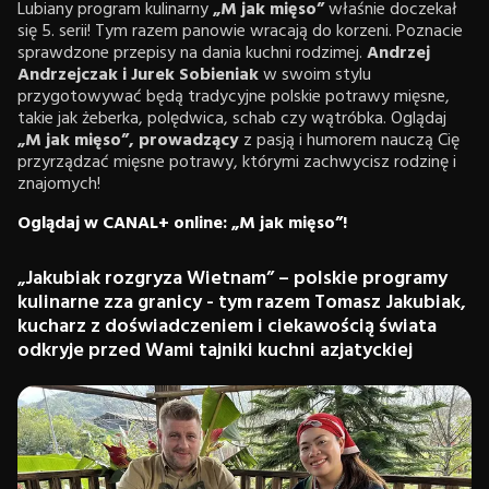
Lubiany program kulinarny
„M jak mięso”
właśnie doczekał
się 5. serii! Tym razem panowie wracają do korzeni. Poznacie
sprawdzone przepisy na dania kuchni rodzimej.
Andrzej
Andrzejczak i Jurek Sobieniak
w swoim stylu
przygotowywać będą tradycyjne polskie potrawy mięsne,
takie jak żeberka, polędwica, schab czy wątróbka. Oglądaj
„M jak mięso”, prowadzący
z pasją i humorem nauczą Cię
przyrządzać mięsne potrawy, którymi zachwycisz rodzinę i
znajomych!
Oglądaj w CANAL+ online: „M jak mięso”!
„Jakubiak rozgryza Wietnam” – polskie programy
kulinarne zza granicy - tym razem Tomasz Jakubiak,
kucharz z doświadczeniem i ciekawością świata
odkryje przed Wami tajniki kuchni azjatyckiej