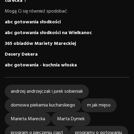
turecka”!
Mogą Ci się również spodobać:
abc gotowania słodkości
abc gotowania słodkości na Wielkanoc
365 obiadów Mariety Mareckiej
Desery Dekera
abc gotowania - kuchnia włoska
andrzej andrzejczak i jurek sobieniak
domowa piekarnia kucharskiego
m jak mięso
Marieta Marecka
Marta Dymek
program o pieczeniu ciast
programy o gotowaniu