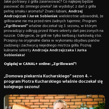
Jakie potrawy z grilla zaserwować? Co najlepiej będzie
pasować do zimnego piwka? Jak wydobyć z dań z grilla
pełnię smaku i aromatu? Znani i lubiani,
Andrzej
Andrzejczak i Jurek Sobieniak
wielokrotnie udowodnili, że
grillowanie nie ma przed nimi żadnych tajemnic. Program
„Zgrillowani”
właśnie doczekał się 3. sezonu, w którym
prowadzący odkryją przed Wami sekrety dań pieczonych na
ruszcie. Odkryjecie, że grill nie tylko kiełbasą i karkówką stoi.
Przepisy na oryginalne dania w wykonaniu obydwu panów
zadziwią i zachwycą niejednego mistrza grilla. Poznaj
kulinarne sekrety
Andrzeja Andrzejczaka i Jurka
Sobieniaka!
Oglądaj w CANAL+ online: „Zgrillowani”!
„Domowa piekarnia Kucharskiego” sezon 4. –
program Piotra Kucharskiego właśnie doczekał się
kolejnego sezonu!