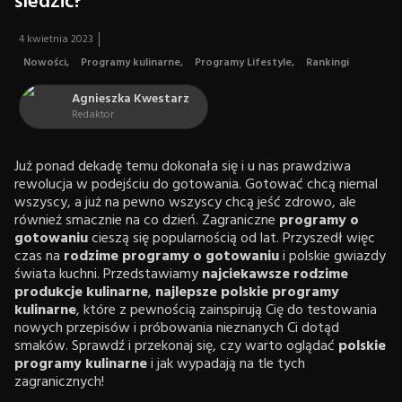
śledzić?
4 kwietnia 2023
Nowości
,
Programy kulinarne
,
Programy Lifestyle
,
Rankingi
Agnieszka Kwestarz
Redaktor
Już ponad dekadę temu dokonała się i u nas prawdziwa
rewolucja w podejściu do gotowania. Gotować chcą niemal
wszyscy, a już na pewno wszyscy chcą jeść zdrowo, ale
również smacznie na co dzień. Zagraniczne
programy o
gotowaniu
cieszą się popularnością od lat. Przyszedł więc
czas na
rodzime programy o gotowaniu
i polskie gwiazdy
świata kuchni. Przedstawiamy
najciekawsze rodzime
produkcje kulinarne
,
najlepsze polskie programy
kulinarne
, które z pewnością zainspirują Cię do testowania
nowych przepisów i próbowania nieznanych Ci dotąd
smaków. Sprawdź i przekonaj się, czy warto oglądać
polskie
programy kulinarne
i jak wypadają na tle tych
zagranicznych!