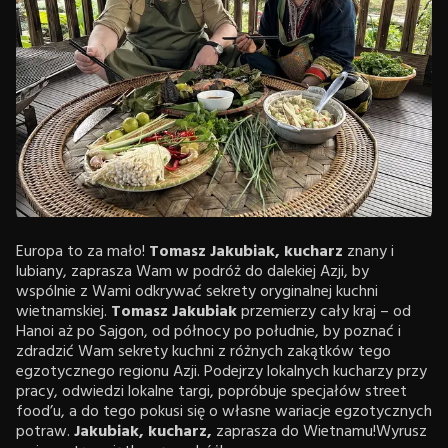
Europa to za mało!
Tomasz Jakubiak, kucharz
znany i
lubiany, zaprasza Wam w podróż do dalekiej Azji, by
wspólnie z Wami odkrywać sekrety oryginalnej kuchni
wietnamskiej.
Tomasz Jakubiak
przemierzy cały kraj – od
Hanoi aż po Sajgon, od północy po południe, by poznać i
zdradzić Wam sekrety kuchni z różnych zakątków tego
egzotycznego regionu Azji. Podejrzy lokalnych kucharzy przy
pracy, odwiedzi lokalne targi, popróbuje specjałów street
food’u, a do tego pokusi się o własne wariacje egzotycznych
potraw.
Jakubiak, kucharz,
zaprasza do Wietnamu!Wyrusz