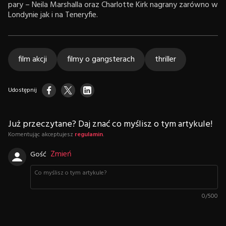
pary – Neila Marshalla oraz Charlotte Kirk nagrany zarówno w
Londynie jak i na Teneryfie.
film akcji
filmy o gangsterach
thriller
Udostępnij
Już przeczytane? Daj znać co myślisz o tym artykule!
Komentując akceptujesz
regulamin
.
Zmień
Gość
0
/
500