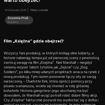
warto obejrzeć?
14 listopada 2025
Filmy i seriale
Zuzanna Ptak
Redaktor
Film „Księżna” gdzie obejrzeć?
Wszyscy fani produkcji, w których królują silne kobiety, a
historie nabierają tempa już od pierwszej sceny z pewnością
zwrócą uwagę na film „Księżna”. Neil Marshall – niegdyś
ceniony reżyser takich tytułów jak „Zejście” czy „Dog
Soldiers”, po kilku mniej udanych projektach wraca na rynek z
nową produkcją. Tym razem ponownie łączy siły ze swoją
narzeczoną – Charlotte Kirk, która oprócz pomocy przy
pisaniu scenariusza, wciela się również w rolę głównej
bohaterki. Historia gangstera i jego ukochanej ma być
dowodem, że Marshall wciąż potrafi robić dobre filmy akcji.
Czy „Księżna” faktycznie pozwoli mu wydostać się z dołka i