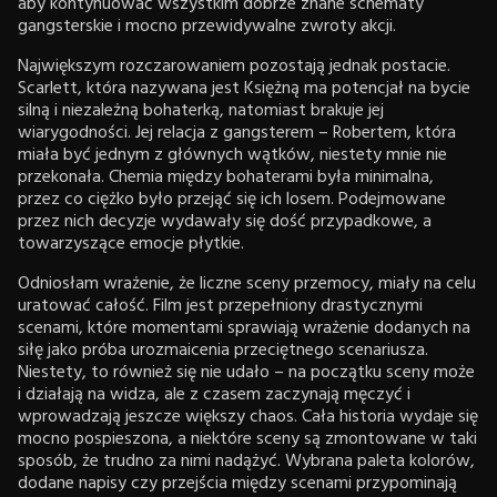
aby kontynuować wszystkim dobrze znane schematy
gangsterskie i mocno przewidywalne zwroty akcji.
Największym rozczarowaniem pozostają jednak postacie.
Scarlett, która nazywana jest Księżną ma potencjał na bycie
silną i niezależną bohaterką, natomiast brakuje jej
wiarygodności. Jej relacja z gangsterem – Robertem, która
miała być jednym z głównych wątków, niestety mnie nie
przekonała. Chemia między bohaterami była minimalna,
przez co ciężko było przejąć się ich losem. Podejmowane
przez nich decyzje wydawały się dość przypadkowe, a
towarzyszące emocje płytkie.
Odniosłam wrażenie, że liczne sceny przemocy, miały na celu
uratować całość. Film jest przepełniony drastycznymi
scenami, które momentami sprawiają wrażenie dodanych na
siłę jako próba urozmaicenia przeciętnego scenariusza.
Niestety, to również się nie udało – na początku sceny może
i działają na widza, ale z czasem zaczynają męczyć i
wprowadzają jeszcze większy chaos. Cała historia wydaje się
mocno pospieszona, a niektóre sceny są zmontowane w taki
sposób, że trudno za nimi nadążyć. Wybrana paleta kolorów,
dodane napisy czy przejścia między scenami przypominają