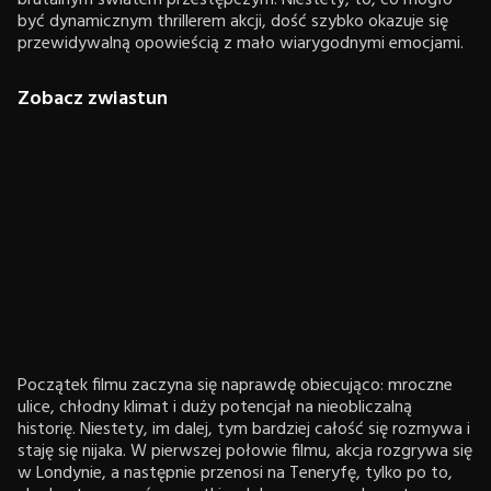
brutalnym światem przestępczym. Niestety, to, co mogło
być dynamicznym thrillerem akcji, dość szybko okazuje się
przewidywalną opowieścią z mało wiarygodnymi emocjami.
Zobacz zwiastun
Początek filmu zaczyna się naprawdę obiecująco: mroczne
ulice, chłodny klimat i duży potencjał na nieobliczalną
historię. Niestety, im dalej, tym bardziej całość się rozmywa i
staję się nijaka. W pierwszej połowie filmu, akcja rozgrywa się
w Londynie, a następnie przenosi na Teneryfę, tylko po to,