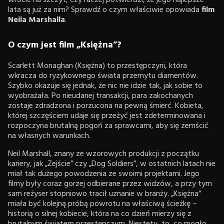
wrócić na szczyt, czy raczej potwierdzi, że jego najlepsze
lata są już za nim? Sprawdź o czym właściwie opowiada
film
Neila
Marshalla
.
O czym jest film „Księżna”?
Scarlett Monaghan (Księżna) to przestępczyni, która
wkracza do ryzykownego świata przemytu diamentów.
Szybko okazuje się jednak, że nic nie idzie tak, jak sobie to
wyobrażała. Po nieudanej transakcji, para zakochanych
zostaje zdradzona i porzucona na pewną śmierć. Kobieta,
której szczęściem udaje się przeżyć jest zdeterminowana i
rozpoczyna brutalną pogoń za sprawcami, aby się zemścić
na własnych warunkach.
Neil Marshall, znany ze wzorowych produkcji z początku
kariery, jak „Zejście” czy „Dog Soldiers”, w ostatnich latach nie
miał tak dużego powodzenia ze swoimi projektami. Jego
filmy były coraz gorzej odbierane przez widzów, a przy tym
sam reżyser stopniowo tracił uznanie w branży. „Księżna”
miała być kolejną próbą powrotu na właściwą ścieżkę –
historią o silnej kobiecie, która na co dzień mierzy się z