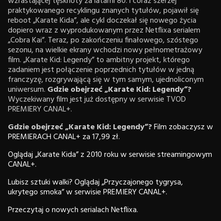
wzrastającej tęsknoty za latami 80. i coraz szerzej
praktykowanego recyklingu znanych tytułów, pojawił się
reboot „Karate Kida”, ale cykl doczekał się nowego życia
dopiero wraz z wyprodukowanym przez Netflixa serialem
„Cobra Kai”. Teraz, po zakończeniu finałowego, szóstego
sezonu, na wielkie ekrany wchodzi nowy pełnometrażowy
film. „Karate Kid: Legendy” to ambitny projekt, którego
zadaniem jest połączenie poprzednich tytułów w jedną
franczyzę, rozgrywającą się w tym samym, ujednoliconym
uniwersum.
Gdzie obejrzeć „Karate Kid: Legendy”?
Wyczekiwany film jest już dostępny w serwisie TVOD
PREMIERY CANAL+.
Gdzie obejrzeć „Karate Kid: Legendy”?
Film zobaczysz w
PREMIERACH CANAL+ za 17,99 zł.
Oglądaj „Karate Kida” z 2010 roku w serwisie streamingowym
CANAL+.
Lubisz sztuki walki? Oglądaj „Przyczajonego tygrysa,
ukrytego smoka” w serwisie PREMIERY CANAL+.
Przeczytaj o nowych serialach Netflixa.