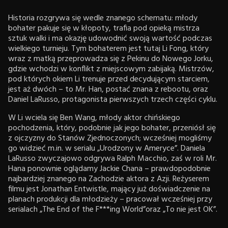
Historia rozgrywa się wedle znanego schematu: młody
bohater pakuje się w kłopoty, trafia pod opieką mistrza
sztuk walki i ma okazję udowodnić swoją wartość podczas
wielkiego turnieju. Tym bohaterem jest tutaj Li Fong, który
wraz z matką przeprowadza się z Pekinu do Nowego Jorku,
gdzie wchodzi w konflikt z miejscowym zabijaką. Mistrzów,
pod których okiem Li trenuje przed decydującym starciem,
jest aż dwóch – to Mr. Han, postać znana z rebootu, oraz
Daniel LaRusso, protagonista pierwszych trzech części cyklu.
W Li wciela się Ben Wang, młody aktor chińskiego
pochodzenia, który, podobnie jak jego bohater, przeniósł się
z ojczyzny do Stanów Zjednoczonych; wcześniej mogliśmy
go widzieć m.in. w serialu „Urodzony w Ameryce”. Daniela
LaRusso zwyczajowo odgrywa Ralph Macchio, zaś w roli Mr.
Hana ponownie oglądamy Jackie Chana – prawdopodobnie
najbardziej znanego na Zachodzie aktora z Azji. Reżyserem
filmu jest Jonathan Entwistle, mający już doświadczenie na
planach produkcji dla młodzieży – pracował wcześniej przy
serialach „The End of the F***ing World”oraz „To nie jest OK”.