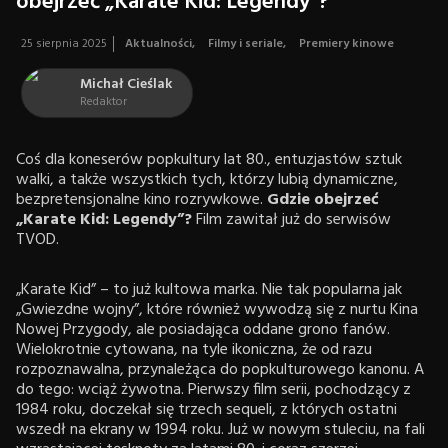
obejrzeć „Karate Kid: Legendy”?
25 sierpnia 2025
Aktualności
,
Filmy i seriale
,
Premiery kinowe
Michał Cieślak
Redaktor
Coś dla koneserów popkultury lat 80., entuzjastów sztuk
walki, a także wszystkich tych, którzy lubią dynamiczne,
bezpretensjonalne kino rozrywkowe.
Gdzie obejrzeć
„Karate Kid: Legendy”?
Film zawitał już do serwisów
TVOD.
„Karate Kid” – to już kultowa marka. Nie tak popularna jak
„Gwiezdne wojny”, które również wywodzą się z nurtu Kina
Nowej Przygody, ale posiadająca oddane grono fanów.
Wielokrotnie cytowana, na tyle ikoniczna, że od razu
rozpoznawalna, przynależąca do popkulturowego kanonu. A
do tego: wciąż żywotna. Pierwszy film serii, pochodzący z
1984 roku, doczekał się trzech sequeli, z których ostatni
wszedł na ekrany w 1994 roku. Już w nowym stuleciu, na fali