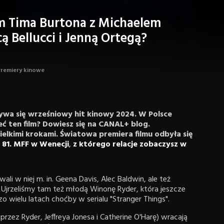
ilm Tima Burtona z Michaelem
 Bellucci i Jenną Ortegą?
Premiery kinowe
rywa się wrześniowy hit kinowy 2024. W Polsce
eć ten film? Dowiesz się na CANAL+ blog.
ielkimi krokami. Światowa premiera filmu odbyła się
a
81. MFF w Wenecji
,
z którego relacje zobaczysz w
li w niej m. in. Geena Davis, Alec Baldwin, ale też
. Ujrzeliśmy tam też młodą Winonę Ryder, która jeszcze
 wielu latach choćby w serialu "Stranger Things".
przez Ryder, Jeffreya Jonesa i Catherine O'Harę) wracają