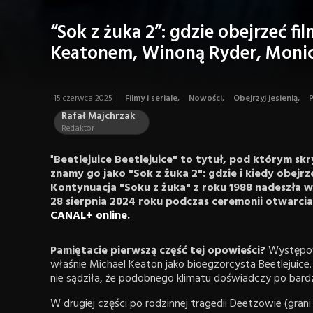
“Sok z żuka 2”: gdzie obejrzeć f
Keatonem, Winoną Ryder, Monicą
15 czerwca 2025
Filmy i seriale
,
Nowości
,
Obejrzyj jesienią
,
Rafał Majchrzak
Redaktor
"
Beetlejuice Beetlejuice" to tytuł, pod którym sk
znamy go jako "Sok z żuka 2": gdzie i kiedy obejrz
Kontynuacja "Soku z żuka" z roku 1988 nadeszła w
28 sierpnia 2024 roku podczas ceremonii otwarci
CANAL+ online.
Pamiętacie pierwszą część tej opowieści?
Występowa
właśnie Michael Keaton jako bioegzorcysta Beetlejuice
nie sądziła, że podobnego klimatu doświadczy po bardzo
W drugiej części po rodzinnej tragedii Deetzowie (grani 