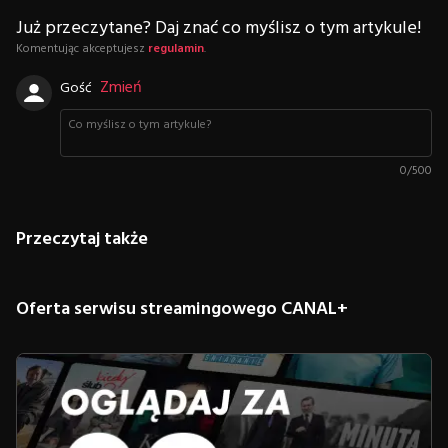
Już przeczytane? Daj znać co myślisz o tym artykule!
Komentując akceptujesz
regulamin
.
Zmień
Gość
0
/
500
Przeczytaj także
Oferta serwisu streamingowego CANAL+