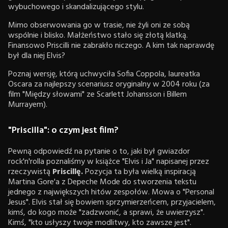
wybuchowego i skandalizującego stylu.
Mimo obserwowania go w trasie, nie żyli oni ze sobą
wspólnie i blisko. Małżeństwo stało się złotą klatką.
Finansowo Priscilli nie zabrakło niczego. A kim tak naprawdę
był dla niej Elvis?
Poznaj wersję, którą uchwyciła Sofia Coppola, laureatka
Oscara za najlepszy scenariusz oryginalny w 2004 roku (za
film "Między słowami" ze Scarlett Johansson i Billem
Murrayem).
"Priscilla": o czym jest film?
Pewną odpowiedź na pytanie o to, jaki był gwiazdor
rock'n'rolla poznaliśmy w książce "Elvis i Ja" napisanej przez
rzeczywistą
Priscillę.
Pozycja ta była wielką inspiracją
Martina Gore'a z Depeche Mode do stworzenia tekstu
jednego z największych hitów zespołów. Mowa o "Personal
Jesus". Elvis stał się bowiem sprzymierzeńcem, przyjacielem,
kimś, do kogo może "zadzwonić, a sprawi, że uwierzysz".
Kimś, "kto usłyszy twoje modlitwy, kto zawsze jest".