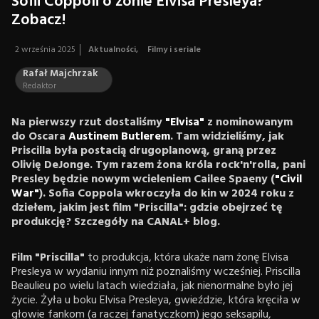
Sofii Coppoli o żonie Elvisa Presleya?
Zobacz!
2 września 2025
Aktualności
,
Filmy i seriale
Rafał Majchrzak
Redaktor
Na pierwszy rzut dostaliśmy
"Elvisa"
z nominowanym
do Oscara
Austinem Butlerem
. Tam widzieliśmy, jak
Priscilla była postacią drugoplanową, graną przez
Olivię DeJonge. Tym razem żona króla rock'n'rolla, pani
Presley będzie nowym wcieleniem Cailee Spaeny (
"Civil
War"
).
Sofia Coppola wkroczyła do kin w 2024 roku z
dziełem, jakim jest film "Priscilla": gdzie obejrzeć tę
produkcję? Szczegóły na CANAL+ blog.
Film "Priscilla"
to produkcja, która ukaże nam żonę Elvisa
Presleya w wydaniu innym niż poznaliśmy wcześniej. Priscilla
Beaulieu po wielu latach wiedziała, jak nienormalne było jej
życie. Żyła u boku Elvisa Presleya, gwieździe, która kręciła w
głowie fankom (a raczej fanatyczkom) jego seksapilu,