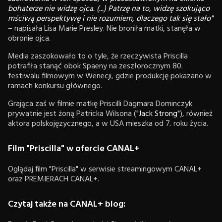
bohaterze nie widzę ojca. (...) Patrzę na to, widzę szokująco
mściwą perspektywę i nie rozumiem, dlaczego tak się stało"
– napisała Lisa Marie Presley. Nie broniła matki, stanęła w
obronie ojca.
Media zaszokowało to o tyle, że rzeczywista Priscilla
potrafiła stanąć obok Spaeny na zeszłorocznym 80.
festiwalu filmowym w Wenecji, gdzie produkcję pokazano w
ramach konkursu głównego.
Grająca zaś w filmie matkę Priscilli Dagmara Dominczyk
prywatnie jest żoną Patricka Wilsona (
"Jack Strong"
), również
aktora polskojęzycznego, a w USA mieszka od 7. roku życia.
Film "Priscilla" w ofercie CANAL+
Oglądaj film "Priscilla" w serwisie streamingowym CANAL+
oraz PREMIERACH CANAL+.
Czytaj także na CANAL+ blog: