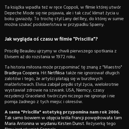
Ta książka wpadła też w ręce Coppoli, w filmie której utwór
Depeche Mode się nie pojawia, ale i tak czuć klimat życia u
boku gwiazdy. To trochę styl Lany del Rey, do której w sumie
można szukać podobieństwa w przypadku Spaeny.
Jak wygląda oś czasu w filmie "Priscilla"?
Priscillę Beaulieu
ujrzymy w chwili pierwszego spotkania z
Elvisem aż do rozstania w 1972 roku.
Ta historia miłosna może przypominać tę znaną z "Maestro"
Bradleya Coopera
. Hit
Netfliksa
także nie ignorował długich
zalotów i tego, że artyści platają się w burzliwych
małżeństwach. Elvisa zabijał prędki styl życia, wielokrotnie
wystawiał zdrowie na szwank. USA, Niemcy, czasy
rezydencji Graceland: twórczyni niczego nie ignoruje i nie
pomija żadnego z tych miejsc i okresów.
A sama "Priscilla" estetyką przypomina nam rok 2006.
Tak samo bowiem w objęcia króla Francji powędrowała tam
Maria Antonina w wydaniu Kirsten Dunst.
Reżyserką tego