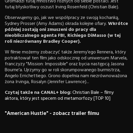
Gromadzi tutaj mnóstwo różnych od siebie postaci. Jest
tutaj błyskotliwy oszust Irving Rosenfeld (Christian Bale).
Obserwujemy go, jak we współpracy ze swoją kochanką,
Sydney Prosser (Amy Adams) okrada kolejne ofiary.
Wkrótce
później zostają oni zmuszeni do pracy dla
nieobliczalnego agenta FBI, Richiego DiMasso (w tej
roli niezrównany Bradley Cooper).
W filmie możemy zobaczyć także Jeremy’ego Rennera, który
potraktował ten film jako odskocznię od uniwersum Marvela,
franczyzy "Mission: Impossible" oraz bycia następcą Jasona
Bourne'a. Ujrzymy go w roli skorumpowanego burmistrza,
Angelo Errichettiego. Grono dopełnia nam niezrównoważona
żona Irvinga, Rosalyn (Jennifer Lawrence)...
Czytaj także na CANAL+ blog:
Christian Bale – filmy
aktora, który jest specem od metamorfozy [TOP 10]
"American Hustle" - zobacz trailer filmu