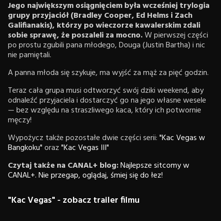
Jego największym
osiągnięciem była wcześniej trylogia
grupy przyjaciół (Bradley Cooper, Ed Helms i Zach
Galifianakis), którzy po wieczorze kawalerskim zdali
sobie sprawę, że poszaleli za mocno.
W pierwszej części
po prostu zgubili pana młodego, Douga (Justin Bartha) i nic
nie pamiętali.
A panna młoda się szykuje, ma wyjść za mąż za pięć godzin.
Teraz cała grupa musi odtworzyć swój dziki weekend, aby
odnaleźć przyjaciela i dostarczyć go na jego własne wesele
— bez względu na straszliwego kaca, który ich potwornie
męczy!
Wypożycz także pozostałe dwie części serii:
"Kac Vegas w
Bangkoku"
oraz
"Kac Vegas III"
Czytaj także na CANAL+ blog:
Najlepsze sitcomy w
CANAL+. Nie przegap, oglądaj, śmiej się do łez!
"Kac Vegas" - zobacz trailer filmu