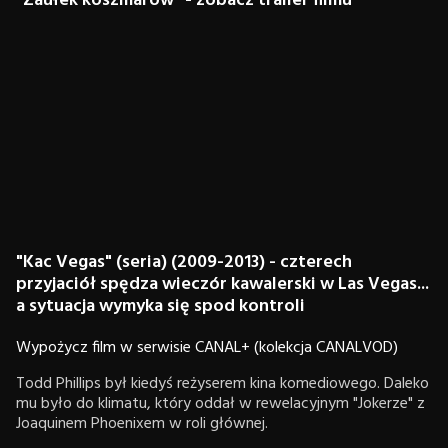
"Zaułek koszmarów" - zobacz trailer filmu
"Kac Vegas" (seria) (2009-2013) - czterech
przyjaciół spędza wieczór kawalerski w Las Vegas...
a sytuacja wymyka się spod kontroli
Wypożycz film w serwisie CANAL+ (kolekcja CANALVOD)
Todd Phillips był kiedyś reżyserem kina komediowego. Daleko
mu było do klimatu, który oddał w rewelacyjnym "Jokerze" z
Joaquinem Phoenixem w roli głównej.