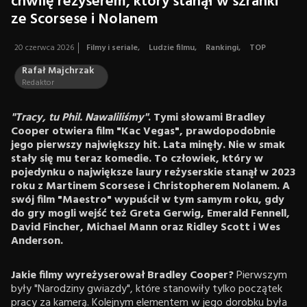
chwilę reżyserem, który stanął w szranki
ze Scorsese i Nolanem
20 czerwca 2026
Filmy i seriale
,
Ludzie filmu
,
Rankingi
,
TOP
Rafał Majchrzak
Redaktor
"Tracy, tu Phil. Nawaliliśmy"
. Tymi słowami Bradley
Cooper otwiera film "Kac Vegas", prawdopodobnie
jego pierwszy największy hit. Lata minęły. Nie w smak
stały się mu teraz komedie. To człowiek, który w
pojedynku o największe laury reżyserskie stanął w 2023
roku z Martinem Scorsese i Christopherem Nolanem. A
swój film "Maestro" wypuścił w tym samym roku, gdy
do gry mogli wejść też Greta Gerwig, Emerald Fennell,
David Fincher, Michael Mann oraz Ridley Scott i Wes
Anderson.
Jakie filmy wyreżyserował Bradley Cooper?
Pierwszym
były "Narodziny gwiazdy", które stanowiły tylko początek
pracy za kamerą. Kolejnym elementem w jego dorobku była