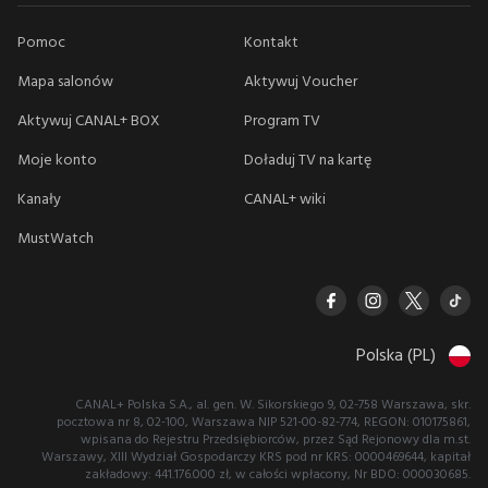
Pomoc
Kontakt
Mapa salonów
Aktywuj Voucher
Aktywuj CANAL+ BOX
Program TV
Moje konto
Doładuj TV na kartę
Kanały
CANAL+ wiki
MustWatch
Polska (PL)
CANAL+ Polska S.A., al. gen. W. Sikorskiego 9, 02-758 Warszawa, skr.
pocztowa nr 8, 02-100, Warszawa NIP 521-00-82-774, REGON: 010175861,
wpisana do Rejestru Przedsiębiorców, przez Sąd Rejonowy dla m.st.
Warszawy, XIII Wydział Gospodarczy KRS pod nr KRS: 0000469644, kapitał
zakładowy: 441.176.000 zł, w całości wpłacony, Nr BDO: 000030685.