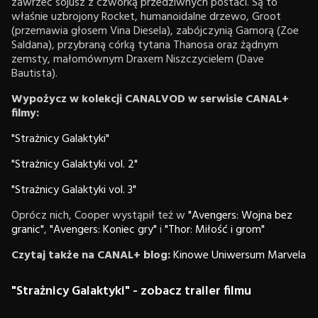
zawrzeć sojusz z czwórką przedziwnych postaci. Są to
właśnie uzbrojony Rocket, humanoidalne drzewo, Groot
(przemawia głosem Vina Diesela), zabójczynią Gamorą (Zoe
Saldana), przybraną córką tytana Thanosa oraz żądnym
zemsty, małomównym Draxem Niszczycielem (Dave
Bautista).
Wypożycz w kolekcji CANALVOD w serwisie CANAL+
filmy:
"Strażnicy Galaktyki"
"Strażnicy Galaktyki vol. 2"
"Strażnicy Galaktyki vol. 3"
Oprócz nich, Cooper wystąpił też w
"Avengers: Wojna bez
granic"
,
"Avengers: Koniec gry"
i
"Thor: Miłość i grom"
Czytaj także na CANAL+ blog:
Kinowe Uniwersum Marvela
"Strażnicy Galaktyki" - zobacz trailer filmu