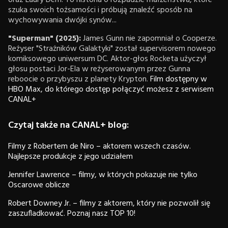
oraz Laury Dern. To historia o rozpadzie małżeństwa, które
szuka swoich tożsamości i próbują znaleźć sposób na
wychowywania dwójki synów...
"Superman" (2025):
James Gunn nie zapomniał o Cooperze.
Reżyser "Strażników Galaktyki" został supervisorem nowego
komiksowego uniwersum DC. Aktor-głos Rocketa użyczył
głosu postaci Jor-Ela w reżyserowanym przez Gunna
reboocie o przybyszu z planety Krypton.
Film dostępny w
HBO Max, do którego dostęp połączyć możesz z serwisem
CANAL+
Czytaj także na CANAL+ blog:
Filmy z Robertem de Niro – aktorem wszech czasów.
Najlepsze produkcje z jego udziałem
Jennifer Lawrence – filmy, w których pokazuje nie tylko
Oscarowe oblicze
Robert Downey Jr. – filmy z aktorem, który nie pozwolił się
zaszufladkować. Poznaj nasz TOP 10!