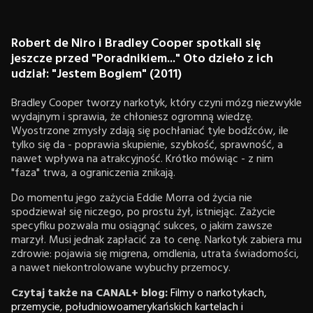
Robert de Niro i Bradley Cooper spotkali się
jeszcze przed "Poradnikiem..." Oto dzieło z ich
udział: "Jestem Bogiem" (2011)
Bradley Cooper tworzy narkotyk, który czyni mózg niezwykle
wydajnym i sprawia, że chłoniesz ogromną wiedzę.
Wyostrzone zmysły zdają się pochłaniać tyle bodźców, ile
tylko się da - poprawia skupienie, szybkość, sprawność, a
nawet wpływa na atrakcyjność. Krótko mówiąc - z nim
"faza" trwa, a ograniczenia znikają.
Do momentu jego zażycia Eddie Morra od życia nie
spodziewał się niczego, po prostu żył, istniejąc. Zażycie
specyfiku pozwala mu osiągnąć sukces, o jakim zawsze
marzył. Musi jednak zapłacić za to cenę. Narkotyk zabiera mu
zdrowie: pojawia się migrena, omdlenia, utrata świadomości,
a nawet niekontrolowane wybuchy przemocy.
Czytaj także na CANAL+ blog:
Filmy o narkotykach,
przemycie, południowoamerykańskich kartelach i