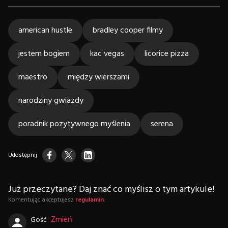
american hustle
bradley cooper filmy
jestem bogiem
kac vegas
licorice pizza
maestro
między wierszami
narodziny gwiazdy
poradnik pozytywnego myślenia
serena
Udostępnij
Już przeczytane? Daj znać co myślisz o tym artykule!
Komentując akceptujesz
regulamin
.
Zmień
Gość