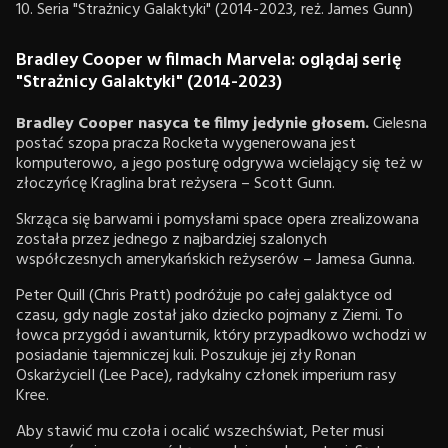
10. Seria "Strażnicy Galaktyki" (2014-2023, reż. James Gunn)
Bradley Cooper w filmach Marvela: oglądaj serię
"Strażnicy Galaktyki" (2014-2023)
Bradley Cooper nasyca te filmy jedynie głosem.
Cielesna
postać szopa pracza Rocketa wygenerowana jest
komputerowo, a jego posturę odgrywa wcielający się też w
złoczyńcę Kraglina brat reżysera – Scott Gunn.
Skrząca się barwami i pomysłami space opera zrealizowana
została przez jednego z najbardziej szalonych
współczesnych amerykańskich reżyserów – Jamesa Gunna.
Peter Quill (Chris Pratt) podróżuje po całej galaktyce od
czasu, gdy nagle został jako dziecko pojmany z Ziemi. To
łowca przygód i awanturnik, który przypadkowo wchodzi w
posiadanie tajemniczej kuli. Poszukuje jej zły Ronan
OskarżycielI (Lee Pace), radykalny członek imperium rasy
Kree.
Aby stawić mu czoła i ocalić wszechświat, Peter musi