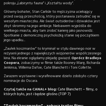
pokroju „Labiryntu fauna” i „Kształtu wody”.
Główny bohater, Stan Carlisle to mężczyzna uciekający
przed swoją przeszłością, który postanawia zatrudnić się w
wesołym miasteczku. Ale świat outsiderów i dziwaków jest
zbyt skromny na jego ambicje. Niebawem wyjeżdża do
wielkiego miasta, aby tam zrobić karierę jako jasnowidz.
Spotkanie z demoniczną psycholożką stanie się początkiem
jego upadku...
„Zaułek koszmarów” to kryminał w stylu dawnego noir w
reżyserii jednego z największych wizjonerów współczesnego
kina. Na ekranie oglądamy plejadę gwiazd.
Oprócz Bradleya
Coopera
, zobaczymy w filmie także Rooney Marę, Richarda
Jenkinsa, Willema Dafoe, Cate Blanchett i Toni Collette.
Zarazem wystawne i wyrafinowane dzieło zdobyło cztery
nominacje do Oscara.
Czytaj także na CANAL+ blog:
Cate Blanchett – filmy, o
których było, jest i będzie głośno (TOP 7)