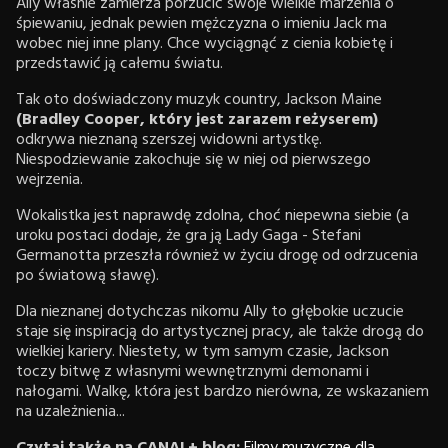
Ally właśnie zamierza porzucić swoje wielkie marzenia o
śpiewaniu, jednak pewien mężczyzna o imieniu Jack ma
wobec niej inne plany. Chce wyciągnąć z cienia kobietę i
przedstawić ją całemu światu.
Tak oto doświadczony muzyk country, Jackson Maine
(Bradley Cooper, który jest zarazem reżyserem)
odkrywa nieznaną szerszej widowni artystkę.
Niespodziewanie zakochuje się w niej od pierwszego
wejrzenia.
Wokalistka jest naprawdę zdolna, choć niepewna siebie (a
uroku postaci dodaje, że gra ją Lady Gaga - Stefani
Germanotta przeszła również w życiu drogę od odrzucenia
po światową sławę).
Dla nieznanej dotychczas nikomu Ally to głębokie uczucie
staje się inspiracją do artystycznej pracy, ale także drogą do
wielkiej kariery. Niestety, w tym samym czasie, Jackson
toczy bitwę z własnymi wewnętrznymi demonami i
nałogami. Walkę, która jest bardzo nierówna, ze wskazaniem
na uzależnienia...