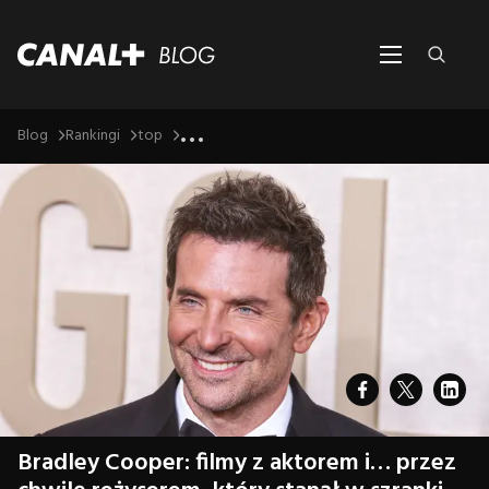
...
Blog
Rankingi
top
Bradley Cooper: filmy z aktorem i… przez