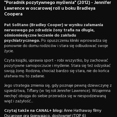
"Poradnik pozytywnego myślenia" (2012) - Jennifer
Lawrence w oscarowej roli u boku Bradleya
Coopera
Pat Solitano (Bradley Cooper) w wyniku załamania
nerwowego po zdradzie żony trafia na długie,
ośmiomiesięczne leczenie do zakładu
psychiatrycznego.
Po opuszczeniu kliniki wprowadza się
ponownie do domu rodziców i stara się odbudować swoje
życie.
Czyta książki, uprawia sport - robi wszystko, by zachować
pozytywne samopoczucie i myślenie. Stara się też odzyskać
swoją żonę. Rodzina, chociaż bardzo się stara, nie do końca
ułatwia mu to zadanie.
Jego strategia zmienia się, gdy poznaje pewną dziewczynę z
sąsiedztwa, Tiffany (w tej roli Jennifer Lawrence). Wzajemna
niechęć obojga do siebie przeradza się w niespodziewaną
więź i zażyłość...
Czytaj także na CANAL+ blog:
Anne Hathaway filmy
Oscarowe gra śpiewająco, dosłownie! (TOP 6)