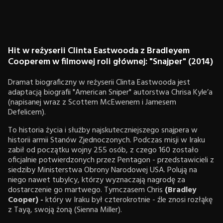
Hit w reżyserii Clinta Eastwooda z Bradleyem
Cooperem w filmowej roli głównej: "Snajper" (2014)
Dramat biograficzny w reżyserii Clinta Eastwooda jest
adaptacją biografii "American Sniper" autorstwa Chrisa Kyle’a
(napisanej wraz z Scottem McEwenem i Jamesem
Defelicem).
To historia życia i służby najskuteczniejszego snajpera w
historii armii Stanów Zjednoczonych. Podczas misji w Iraku
zabił od początku wojny 255 osób, z czego 160 zostało
oficjalnie potwierdzonych przez Pentagon - przedstawicieli z
siedziby Ministerstwa Obrony Narodowej USA. Polują na
niego nawet tubylcy, którzy wyznaczają nagrodę za
dostarczenie go martwego. Tymczasem Chris
(Bradley
Cooper) -
który w Iraku był czterokrotnie - źle znosi rozłąkę
z Tayą, swoją żoną (Sienna Miller).