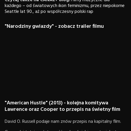
Czytaj także na CANAL+ blog:
Filmy muzyczne dla
każdego – od światowych ikon feminizmu, przez niepokorne
Seattle lat 90., aż po współczesny polski rap
"Narodziny gwiazdy" - zobacz trailer filmu
"American Hustle" (2013) - kolejna komitywa
Lawrence oraz Cooper to przepis na świetny film
David O. Russell podaje nam znów przepis na kapitalny film.