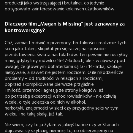
produkcji jako wstrząsającej i brutalnej, co jedynie
potęgowało zainteresowanie kolejnych użytkowników.
Dlaczego film „Megan is Missing” jest uznawany za
kontrowersyjny?
Cóż, zamiast mówić o przemocy, brutalności i realizmie tych
scen jako takim, skupiłabym się raczej na sposobie
przedstawienia świata nastolatków. Ten pewnie nie ruszyłby
mnie, gdybyśmy mówili o 16-17-latkach, ale - wziąwszy pod
uwagę, że głównymi bohaterkami są 13- i 14-latka, szokuje
niebywale, a nawet nie jestem rodzicem. O ile młodzieńcze
problemy – od trudności w relacjach z rodzicami,
poprzez skomplikowane pierwsze przyjaźnie
i miłość, przemoc i agresję ze strony kolegów, aż
po potrzebę akceptacji wśród rówieśników - nie dziwią
wcale, o tyle ucieczka od nich w alkohol,
narkotyki, znajomości w sieci czy przygodny seks w tym
wieku, i na taką skalę, już tak.
Nie wiem, czy to ja żyłam w jakiejś bańce czy w Stanach
dojrzewa się szybciej, niemniej to, co obserwujemy na