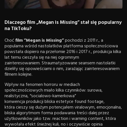
Dlaczego film „Megan is Missing” stał się popularny
na TikToku?
Choć
film “Megan is Missing”
pochodzi z 2011 r., a
popularna wśród nastolatków platforma społecznościowa
powstała dopiero na przełomie 2016 i 2017 r., produkcja kilka
lat temu cieszyła się na niej ogromnym
zainteresowaniem. Straumatyzowane seansem nastolatki
dzieliły się opowieściami o nim, zarażając zainteresowaniem
filmem kolejne.
Wpływ na fenomen horroru w mediach
społecznościowych miało kilka czynników: surowa,
realistyczna, “socialowo-kamerkowa”
konwencja produkcji bliska estetyce found footage,
która cieszy się dużym potencjałem viralowym, emocjonalna,
bliska algorytmom forma podawania treści dalej przez
użytkowników jako tzw. reaction i warning content, która
wywołała efekt śnieżnej kuli, no i oczywiście opinia