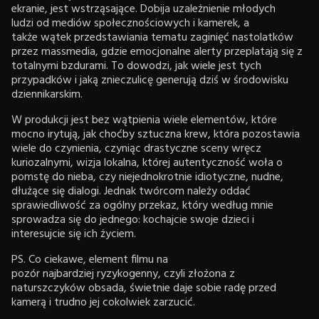
ekranie, jest wstrząsające. Dobija uzależnienie młodych
ludzi od mediów społecznościowych i kamerek, a
także wątek przedstawiania tematu zaginięć nastolatków
przez massmedia, gdzie emocjonalne alerty przeplatają się z
totalnymi bzdurami. To dowodzi, jak wiele jest tych
przypadków i jaką znieczulicę generują dziś w środowisku
dziennikarskim.
W produkcji jest bez wątpienia wiele elementów, które
mocno irytują, jak choćby sztuczna krew, która pozostawia
wiele do czynienia, czyniąc drastyczne sceny wręcz
kuriozalnymi, wizja lokalna, której autentyczność woła o
pomstę do nieba, czy niejednokrotnie idiotyczne, nudne,
dłużące się dialogi. Jednak twórcom należy oddać
sprawiedliwość za ogólny przekaz, który według mnie
sprowadza się do jednego: kochajcie swoje dzieci i
interesujcie się ich życiem.
PS. Co ciekawe, element filmu na
pozór najbardziej ryzykogenny, czyli złożona z
naturszczyków obsada, świetnie daje sobie radę przed
kamerą i trudno jej cokolwiek zarzucić.