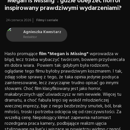
“Megan is Missing”: gdzie obejrzeć horror
inspirowany prawdziwymi wydarzeniami?
24 czerwca 2026
Filmy i seriale
Agnieszka Kwestarz
Redaktor
Hasło promujące
film "Megan is Missing"
wprowadza w
błąd, lecz trzeba wybaczyć twórcom, bowiem przyświecała
im dobra wiara. Powiem tak: gdybym była rodzicem,
oglądanie tego filmu byłoby prawdziwym koszmarem. I tak,
zdaję sobie sprawę z tego, że taka opinia jedynie podsyca
zainteresowanie, lecz zwyczajnie trudno opisać go innymi
słowami. Choć film klasyfikowany jest jako horror,
makabrycznych ujęć uświadczysz w nim niewiele. Więcej tu
dramatu, a choć fabuła kręci się wokół młodzieńczej
wiecznej imprezy, bije z niego bezbrzeżny smutek, ból, brak
miłości, troski i potrzeba odcięcia się od rzeczywistości. Za
wszelką cenę. Niepokojący klimat zapewnia natomiast
rozedrgana praca kamery, podbijające realizm ujęcia
stylizowane na live’y i wiszące w powietrzu widmo czegoś