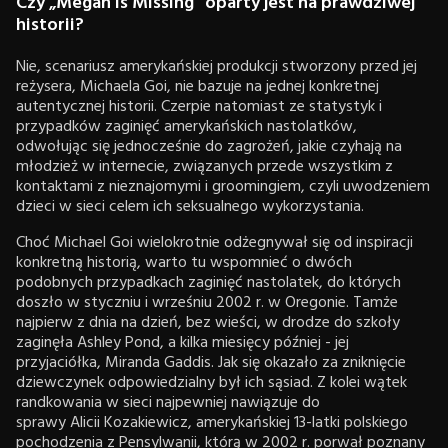
Czy „Megan is Missing” oparty jest na prawdziwej
historii?
Nie, scenariusz amerykańskiej produkcji stworzony przed jej
reżysera, Michaela Goi, nie bazuje na jednej konkretnej
autentycznej historii. Czerpie natomiast ze statystyk i
przypadków zaginięć amerykańskich nastolatków,
odwołując się jednocześnie do zagrożeń, jakie czyhają na
młodzież w internecie, związanych przede wszystkim z
kontaktami z nieznajomymi i groomingiem, czyli uwodzeniem
dzieci w sieci celem ich seksualnego wykorzystania.
Choć Michael Goi wielokrotnie odżegnywał się od inspiracji
konkretną historią, warto tu wspomnieć o dwóch
podobnych przypadkach zaginięć nastolatek, do których
doszło w styczniu i wrześniu 2002 r. w Oregonie. Tamże
najpierw z dnia na dzień, bez wieści, w drodze do szkoły
zaginęła Ashley Pond, a kilka miesięcy później - jej
przyjaciółka, Miranda Gaddis. Jak się okazało za zniknięcie
dziewczynek odpowiedzialny był ich sąsiad. Z kolei wątek
randkowania w sieci najpewniej nawiązuje do
sprawy Alicii Kozakiewicz, amerykańskiej 13-latki polskiego
pochodzenia z Pensylwanii, którą w 2002 r. porwał poznany