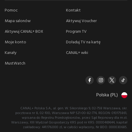
Pomoc
Kontakt
Mapa salonów
Aktywuj Voucher
Aktywuj CANAL+ BOX
Program TV
Moje konto
Doładuj TV na kartę
Kanały
CANAL+ wiki
MustWatch
Polska (PL)
CANAL+ Polska S.A., al. gen. W. Sikorskiego 9, 02-758 Warszawa, skr.
pocztowa nr 8, 02-100, Warszawa NIP 521-00-82-774, REGON: 010175861,
wpisana do Rejestru Przedsiębiorców, przez Sąd Rejonowy dla m.st.
Warszawy, XIII Wydział Gospodarczy KRS pod nr KRS: 0000469644, kapitał
zakładowy: 441.176.000 zł, w całości wpłacony, Nr BDO: 000030685.