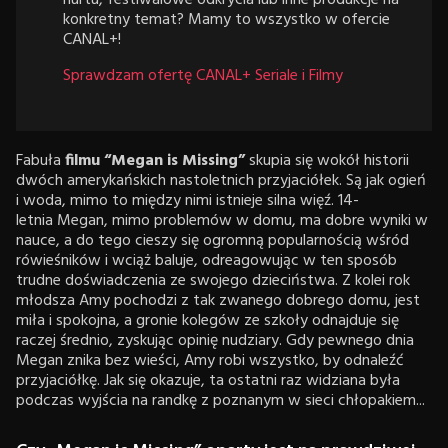
nurtu, festiwalowe odkrycia lub inne produkcje na
konkretny temat? Mamy to wszystko w ofercie
CANAL+!
Sprawdzam ofertę CANAL+ Seriale i Filmy
Fabuła
filmu “Megan is Missing”
skupia się wokół historii
dwóch amerykańskich nastoletnich przyjaciółek. Są jak ogień
i woda, mimo to między nimi istnieje silna więź. 14-
letnia Megan, mimo problemów w domu, ma dobre wyniki w
nauce, a do tego cieszy się ogromną popularnością wśród
rówieśników i wciąż baluje, odreagowując w ten sposób
trudne doświadczenia ze swojego dzieciństwa. Z kolei rok
młodsza Amy pochodzi z tak zwanego dobrego domu, jest
miła i spokojna, a gronie kolegów ze szkoły odnajduje się
raczej średnio, zyskując opinię nudziary. Gdy pewnego dnia
Megan znika bez wieści, Amy robi wszystko, by odnaleźć
przyjaciółkę. Jak się okazuje, ta ostatni raz widziana była
podczas wyjścia na randkę z poznanym w sieci chłopakiem...