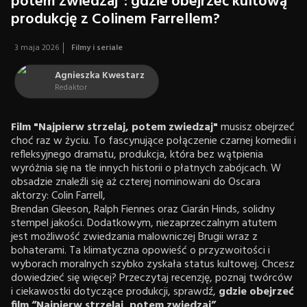
potem zwiedzaj”: gdzie obejrzeć kultową
produkcję z Colinem Farrellem?
3 maja 2026
Filmy i seriale
Agnieszka Kwestarz
Redaktor
Film "Najpierw strzelaj, potem zwiedzaj"
musisz obejrzeć
choć raz w życiu. To fascynujące połączenie czarnej komedii i
refleksyjnego dramatu, produkcja, która bez wątpienia
wyróżnia się na tle innych historii o płatnych zabójcach. W
obsadzie znaleźli się aż czterej nominowani do Oscara
aktorzy: Colin Farrell,
Brendan Gleeson, Ralph Fiennes oraz Ciarán Hinds, solidny
stempel jakości. Dodatkowym, niezaprzeczalnym atutem
jest możliwość zwiedzania malowniczej Brugii wraz z
bohaterami. Ta klimatyczna opowieść o przyzwoitości i
wyborach moralnych szybko zyskała status kultowej. Chcesz
dowiedzieć się więcej? Przeczytaj recenzję, poznaj twórców
i ciekawostki dotyczące produkcji, sprawdź,
gdzie obejrzeć
film “Najpierw strzelaj, potem zwiedzaj”
.