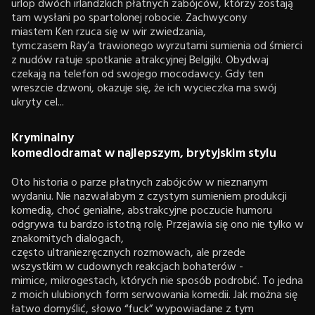
urlop dwóch irlandzkich płatnych zabójców, którzy zostają
tam wysłani po spartolonej robocie. Zachwycony
miastem Ken rzuca się w wir zwiedzania,
tymczasem Ray’a trawionego wyrzutami sumienia od śmierci
z nudów ratuje spotkanie atrakcyjnej Belgijki. Obydwaj
czekają na telefon od swojego mocodawcy. Gdy ten
wreszcie dzwoni, okazuje się, że ich wycieczka ma swój
ukryty cel...
Kryminalny
komediodramat w najlepszym, brytyjskim stylu
Oto historia o parze płatnych zabójców w nieznanym
wydaniu. Nie nazwałabym z czystym sumieniem produkcji
komedią, choć genialne, abstrakcyjne poczucie humoru
odgrywa tu bardzo istotną rolę. Przejawia się ono nie tylko w
znakomitych dialogach,
często ultraniezręcznych rozmowach, ale przede
wszystkim w cudownych reakcjach bohaterów -
mimice, mikrogestach, których nie sposób podrobić. To jedna
z moich ulubionych form serwowania komedii. Jak można się
łatwo domyślić, słowo “fuck” wypowiadane z tym