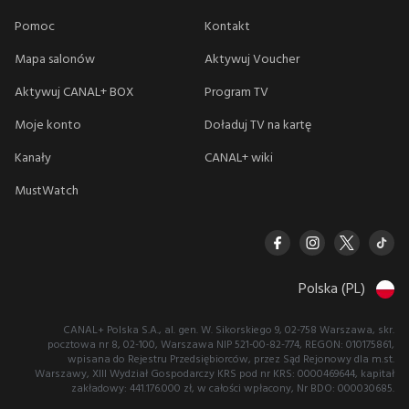
Pomoc
Kontakt
Mapa salonów
Aktywuj Voucher
Aktywuj CANAL+ BOX
Program TV
Moje konto
Doładuj TV na kartę
Kanały
CANAL+ wiki
MustWatch
Polska (PL)
CANAL+ Polska S.A., al. gen. W. Sikorskiego 9, 02-758 Warszawa, skr.
pocztowa nr 8, 02-100, Warszawa NIP 521-00-82-774, REGON: 010175861,
wpisana do Rejestru Przedsiębiorców, przez Sąd Rejonowy dla m.st.
Warszawy, XIII Wydział Gospodarczy KRS pod nr KRS: 0000469644, kapitał
zakładowy: 441.176.000 zł, w całości wpłacony, Nr BDO: 000030685.