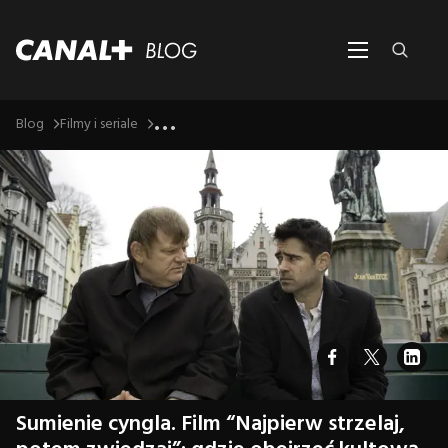
...
Blog
Filmy i seriale
Sumienie cyngla. Film “Najpierw strzelaj,