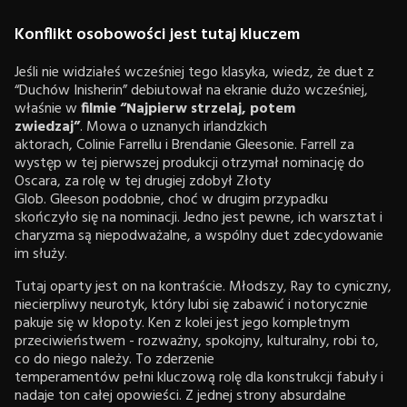
Konflikt osobowości jest tutaj kluczem
Jeśli nie widziałeś wcześniej tego klasyka, wiedz, że duet z
“Duchów Inisherin” debiutował na ekranie dużo wcześniej,
właśnie w
filmie “Najpierw strzelaj, potem
zwiedzaj”
. Mowa o uznanych irlandzkich
aktorach, Colinie Farrellu i Brendanie Gleesonie. Farrell za
występ w tej pierwszej produkcji otrzymał nominację do
Oscara, za rolę w tej drugiej zdobył Złoty
Glob. Gleeson podobnie, choć w drugim przypadku
skończyło się na nominacji. Jedno jest pewne, ich warsztat i
charyzma są niepodważalne, a wspólny duet zdecydowanie
im służy.
Tutaj oparty jest on na kontraście. Młodszy, Ray to cyniczny,
niecierpliwy neurotyk, który lubi się zabawić i notorycznie
pakuje się w kłopoty. Ken z kolei jest jego kompletnym
przeciwieństwem - rozważny, spokojny, kulturalny, robi to,
co do niego należy. To zderzenie
temperamentów pełni kluczową rolę dla konstrukcji fabuły i
nadaje ton całej opowieści. Z jednej strony absurdalne