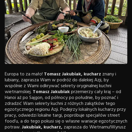
Europa to za mało!
Tomasz Jakubiak, kucharz
znany i
lubiany, zaprasza Wam w podróż do dalekiej Azji, by
wspólnie z Wami odkrywać sekrety oryginalnej kuchni
wietnamskiej.
Tomasz Jakubiak
przemierzy cały kraj – od
Hanoi aż po Sajgon, od północy po południe, by poznać i
zdradzić Wam sekrety kuchni z różnych zakątków tego
egzotycznego regionu Azji. Podejrzy lokalnych kucharzy przy
pracy, odwiedzi lokalne targi, popróbuje specjałów street
food’u, a do tego pokusi się o własne wariacje egzotycznych
potraw.
Jakubiak, kucharz,
zaprasza do Wietnamu!Wyrusz