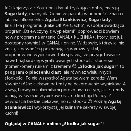
Jeśli kojarzysz z Youtube’a kanał tryskającej dobrą energią
Sugarlady
, mamy dla Ciebie wspaniałą wiadomość. Znana i
lubiana influencerka,
Agata Stankiewicz
,
Sugarlady
,
finalistka programu „Bake Off Ale Ciacho”, współprowadząca
program „Dziewczyny z wypiekami”, poprowadzi bowiem
nowy program na antenie CANAL+ KUCHNIA+, który jest już
dostepny również w CANAL+ online. Widzowie, którzy jej nie
znają, z pewnością pokochają jej wyrazisty styl, a
proponowane wypiekowe triki sprawią, że przygotowanie
nawet najbardziej wyrafinowanych słodkości stanie się
(nomen-omen) rurkami z kremem! 😊
„Słodka jak sugar”
to
program o pieczeniu ciast
, ale również wielu innych
słodkości. To nie wszystko! Agata bowiem zdradzi Wam
również różne ciekawe patenty na dekorowanie wypieków. A
z wyjątkowymi cukiernikami porozmawia o tym, jakie trendy
panują w świecie wypieków oraz co kochają Polacy. Z
pewnością będzie ciekawie, no i ... słodko 😊 Poznaj
Agatę
Stankiewicz
i wykorzystaj jej kulinarne sekrety w swojej
kuchni!
Oglądaj w CANAL+ online: „Słodka jak sugar”!