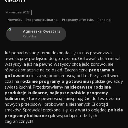
śledzić?
4 kwietnia 2023
Nowości
,
Programy kulinarne
,
Programy Lifestyle
,
Rankingi
Agnieszka Kwestarz
Redaktor
Już ponad dekadę temu dokonała się i u nas prawdziwa
rewolucja w podejściu do gotowania. Gotować chcą niemal
wszyscy, a już na pewno wszyscy chcą jeść zdrowo, ale
również smacznie na co dzień. Zagraniczne
programy o
gotowaniu
cieszą się popularnością od lat. Przyszedł więc
czas na
rodzime programy o gotowaniu
i polskie gwiazdy
świata kuchni. Przedstawiamy
najciekawsze rodzime
produkcje kulinarne
,
najlepsze polskie programy
kulinarne
, które z pewnością zainspirują Cię do testowania
nowych przepisów i próbowania nieznanych Ci dotąd
smaków. Sprawdź i przekonaj się, czy warto oglądać
polskie
programy kulinarne
i jak wypadają na tle tych
zagranicznych!