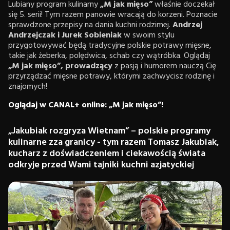
Lubiany program kulinarny
„M jak mięso”
właśnie doczekał
się 5. serii! Tym razem panowie wracają do korzeni. Poznacie
sprawdzone przepisy na dania kuchni rodzimej.
Andrzej
Andrzejczak i Jurek Sobieniak
w swoim stylu
przygotowywać będą tradycyjne polskie potrawy mięsne,
takie jak żeberka, polędwica, schab czy wątróbka. Oglądaj
„M jak mięso”, prowadzący
z pasją i humorem nauczą Cię
przyrządzać mięsne potrawy, którymi zachwycisz rodzinę i
znajomych!
Oglądaj w CANAL+ online: „M jak mięso”!
„Jakubiak rozgryza Wietnam” – polskie programy
kulinarne zza granicy - tym razem Tomasz Jakubiak,
kucharz z doświadczeniem i ciekawością świata
odkryje przed Wami tajniki kuchni azjatyckiej