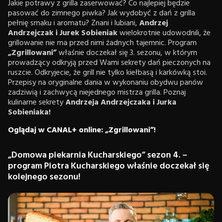
Jakie potrawy z grilla zaserwować? Co najlepiej będzie
pasować do zimnego piwka? Jak wydobyć z dań z grilla
pełnię smaku i aromatu? Znani i lubiani,
Andrzej
Andrzejczak i Jurek Sobieniak
wielokrotnie udowodnili, że
grillowanie nie ma przed nimi żadnych tajemnic. Program
„Zgrillowani”
właśnie doczekał się 3. sezonu, w którym
prowadzący odkryją przed Wami sekrety dań pieczonych na
ruszcie. Odkryjecie, że grill nie tylko kiełbasą i karkówką stoi.
Przepisy na oryginalne dania w wykonaniu obydwu panów
zadziwią i zachwycą niejednego mistrza grilla. Poznaj
kulinarne sekrety
Andrzeja Andrzejczaka i Jurka
Sobieniaka!
Oglądaj w CANAL+ online: „Zgrillowani”!
„Domowa piekarnia Kucharskiego” sezon 4. –
program Piotra Kucharskiego właśnie doczekał się
kolejnego sezonu!