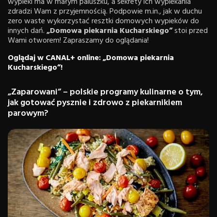
wypieki ma w małym paluszku, a sekrety ich wypiekania
zdradzi Wam z przyjemnością. Podpowie m.in., jak w duchu
zero waste wykorzystać resztki domowych wypieków do
innych dań.
„Domowa piekarnia Kucharskiego”
stoi przed
Wami otworem! Zapraszamy do oglądania!
Oglądaj w CANAL+ online: „Domowa piekarnia
Kucharskiego”!
„Zaparowani” – polskie programy kulinarne o tym,
jak gotować pysznie i zdrowo z piekarnikiem
parowym?