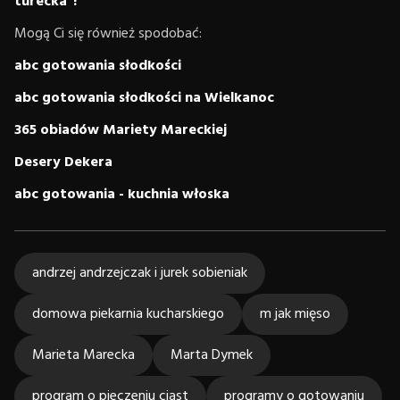
turecka”!
Mogą Ci się również spodobać:
abc gotowania słodkości
abc gotowania słodkości na Wielkanoc
365 obiadów Mariety Mareckiej
Desery Dekera
abc gotowania - kuchnia włoska
andrzej andrzejczak i jurek sobieniak
domowa piekarnia kucharskiego
m jak mięso
Marieta Marecka
Marta Dymek
program o pieczeniu ciast
programy o gotowaniu