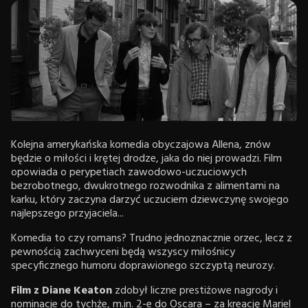
Kolejna amerykańska komedia obyczajowa Allena, znów
będzie o miłości i krętej drodze, jaka do niej prowadzi. Film
opowiada o perypetiach zawodowo-uczuciowych
bezrobotnego, dwukrotnego rozwodnika z alimentami na
karku, który zaczyna darzyć uczuciem dziewczynę swojego
najlepszego przyjaciela...
Komedia to czy romans? Trudno jednoznacznie orzec, lecz z
pewnością zachwyceni będą wszyscy miłośnicy
specyficznego humoru doprawionego szczyptą neurozy.
Film z Diane Keaton
zdobył liczne prestiżowe nagrody i
nominacje do tychże, m.in. 2-e do Oscara – za kreację Mariel