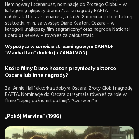
Hemingway i scenariusz, nominację do Złotego Globu – w
kategorii „najlepszy dramat”, 2-ie nagrody BAFTA – za
całokształt oraz scenariusz, a także 8 nominacji do ostatniej
statuetki, m.in. za występ Diane Keaton, Cezara – w
kategorii „najlepszy film zagraniczny” oraz nagrodę National
Board of Review – również za całokształt.
Wypożycz w serwisie streamingowym CANAL+:
“Manhattan” (kolekcja CANALVOD)
Które filmy Diane Keaton przyniosły aktorce
Oscara lub inne nagrody?
Za “Annie Hall” aktorka zdobyła Oscara, Złoty Glob i nagrodę
BAFTA. Nominacje do Oscara otrzymała również za role w
filmie “Lepiej późno niż później”, “Czerwoni” i:
„Pokój Marvina” (1996)