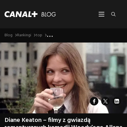
...
Blog
Rankingi
top
Diane Keaton – filmy z gwiazdą