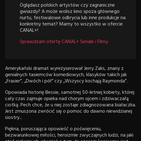
Oglądasz polskich artystów czy zagraniczne
gwiazdy? A może wolisz kino spoza głównego
nurtu, festiwalowe odkrycia lub inne produkcje na
konkretny temat? Mamy to wszystko w ofercie
CANAL+!
Sprawdzam ofertę CANAL+ Seriale i Filmy
Amerykański dramat wyreżyserował Jerry Zaks, znany z
genialnych tasiemców komediowych, klasyków takich jak
„Frasier”, „Dwóch i pół” czy „Wszyscy kochają Raymonda”.
Opowiada historię Bessie, samotnej 50-letniej kobiety, której
cały czas zajmuje opieka nad chorym ojcem i zdziwaczałą
ciotką. Pech chce, że u niej zostaje zdiagnozowana białaczka.
Jest zmuszona zwrócić się o pomoc do dawno niewidzianej
siostry...
Piękna, poruszająca opowieść o poświęceniu,
bezwarunkowej miłości, heroizmie zwyczajnych ludzi, na jaki