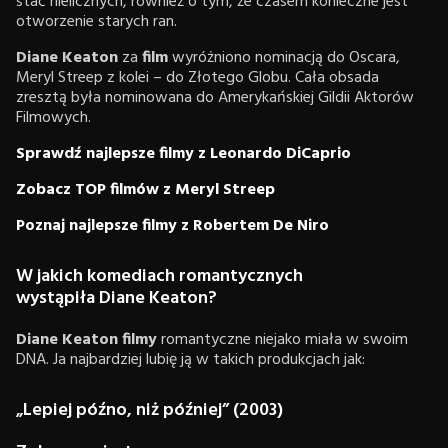
stać nielicznych, również o tym, że czasem konieczne jest
otworzenie starych ran.
Diane Keaton
za
film
wyróżniono nominacją do Oscara,
Meryl Streep z kolei – do Złotego Globu. Cała obsada
zresztą była nominowana do Amerykańskiej Gildii Aktorów
Filmowych.
Sprawdź najlepsze filmy z Leonardo DiCaprio
Zobacz TOP filmów z Meryl Streep
Poznaj najlepsze filmy z Robertem De Niro
W jakich komediach romantycznych
wystąpiła Diane Keaton?
Diane Keaton filmy
romantyczne niejako miała w swoim
DNA. Ja najbardziej lubię ją w takich produkcjach jak:
„Lepiej późno, niż później” (2003)