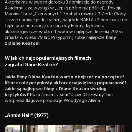
Aktorka ma w swoim dorobku 3 nominacje do nagrody
Akademii – za występ w „Lepiej późno niż później”, „Pokoju
Marvina” oraz „Czerwonych”. Zdobyła również 2 Złote Globy
i liczne nominacje do tychże, nagrodę BAFTA i 2 nominacje do
tejże oraz nominację do nagrody Emmy. Jej kariera
aktorska jeszcze w ub. r. trwała w najlepsze. Jesienią 2025 r.
zmarła w wieku 79 lat. Przypomnij sobie najlepsze
filmy
z Diane Keaton!
W jakich najpopularniejszych filmach
zagrała Diane Keaton?
Jakie filmy Diane Keaton warto obejrzeć na początek?
Które role przyniosły aktorce największą popularność?
Jakie są najlepsze filmy z Diane Keaton według
krytyków?
Poza
filmami z serii “Ojciec Chrzestny”
bez
wątpienia flagowe produkcje Woody’ego Allena:
„Annie Hall” (1977)