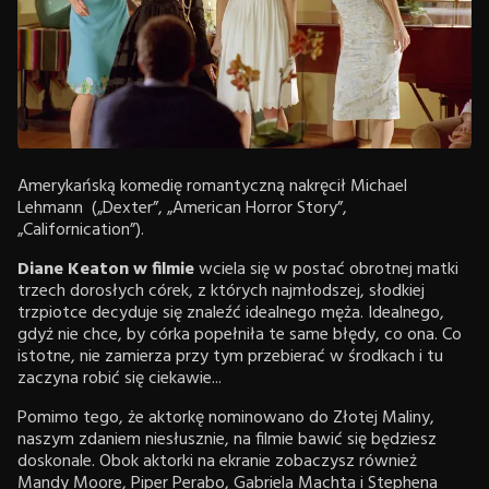
Amerykańską komedię romantyczną nakręcił Michael
Lehmann („Dexter”, „American Horror Story”,
„Californication”).
Diane Keaton w filmie
wciela się w postać obrotnej matki
trzech dorosłych córek, z których najmłodszej, słodkiej
trzpiotce decyduje się znaleźć idealnego męża. Idealnego,
gdyż nie chce, by córka popełniła te same błędy, co ona. Co
istotne, nie zamierza przy tym przebierać w środkach i tu
zaczyna robić się ciekawie...
Pomimo tego, że aktorkę nominowano do Złotej Maliny,
naszym zdaniem niesłusznie, na filmie bawić się będziesz
doskonale. Obok aktorki na ekranie zobaczysz również
Mandy Moore, Piper Perabo, Gabriela Machta i Stephena