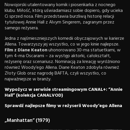
Nowojorski utalentowany komik i piosenkarka z nocnego
klubu. Miłość, którą uświadamiasz sobie dopiero, gdy ucieka
Ci sprzed nosa. Film przedstawia burzliwą historię relacji
tytułowej Annie Hall z Alvym Singerem, zagranym przez
samego reżysera.
Jedna z najśmieszniejszych komedii obyczajowych w karierze
Allena. Towarzyszy jej wszystko, co w jego kinie najlepsze.
Film z Diane Keaton
uhonorowano 30-ma statuetkami, w
tym 4-ma Oscarami – za występ aktorki, całokształt,
reżyserię oraz scenariusz. Nominacją za kreację wyróżniono
również Woody’ego Allena. Diane Keaton zdobyła również
Złoty Glob oraz nagrodę BAFTA, czyli wszystko, co
najważniejsze w branży.
Wypożycz w serwisie streamingowym CANAL+: “Annie
Hall” (kolekcja CANALVOD)
Sprawdź najlepsze filmy w reżyserii Woody’ego Allena
„Manhattan” (1979)