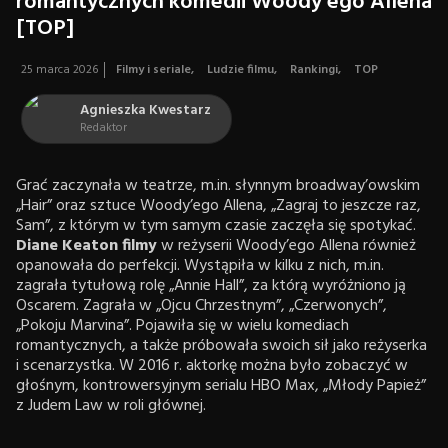
romantycznych komedii Woody’ego Allena
[TOP]
25 marca 2026
Filmy i seriale
,
Ludzie filmu
,
Rankingi
,
TOP
Agnieszka Kwestarz
Redaktor
Grać zaczynała w teatrze, m.in. słynnym broadway’owskim
„Hair” oraz sztuce Woody’ego Allena, „Zagraj to jeszcze raz,
Sam”, z którym w tym samym czasie zaczęła się spotykać.
Diane Keaton filmy
w reżyserii Woody’ego Allena również
opanowała do perfekcji. Wystąpiła w kilku z nich, m.in.
zagrała tytułową rolę „Annie Hall”, za którą wyróżniono ją
Oscarem. Zagrała w „Ojcu Chrzestnym”, „Czerwonych”,
„Pokoju Marvina”. Pojawiła się w wielu komediach
romantycznych, a także próbowała swoich sił jako reżyserka
i scenarzystka. W 2016 r. aktorkę można było zobaczyć w
głośnym, kontrowersyjnym serialu HBO Max, „Młody Papież”
z Judem Law w roli głównej.