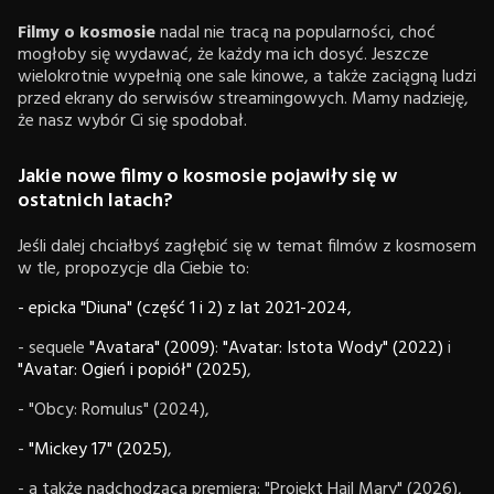
Filmy o kosmosie
nadal nie tracą na popularności, choć
mogłoby się wydawać, że każdy ma ich dosyć. Jeszcze
wielokrotnie wypełnią one sale kinowe, a także zaciągną ludzi
przed ekrany do serwisów streamingowych. Mamy nadzieję,
że nasz wybór Ci się spodobał.
Jakie nowe filmy o kosmosie pojawiły się w
ostatnich latach?
Jeśli dalej chciałbyś zagłębić się w temat filmów z kosmosem
w tle, propozycje dla Ciebie to:
- epicka "Diuna" (część 1 i 2) z lat 2021-2024,
- sequele
"Avatara" (2009)
:
"Avatar: Istota Wody" (2022)
i
"Avatar: Ogień i popiół" (2025)
,
- "Obcy: Romulus" (2024),
-
"Mickey 17" (2025)
,
- a także nadchodząca premiera: "Projekt Hail Mary" (2026),