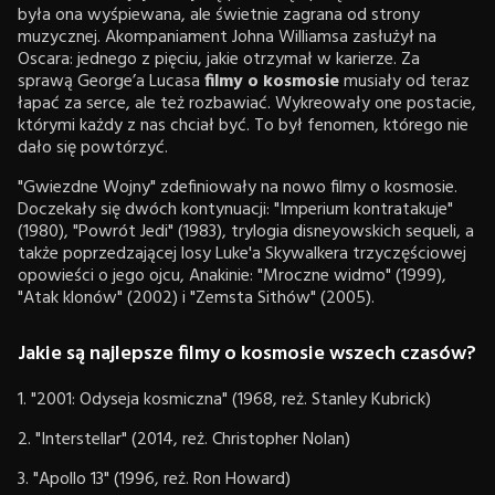
była ona wyśpiewana, ale świetnie zagrana od strony
muzycznej. Akompaniament Johna Williamsa zasłużył na
Oscara: jednego z pięciu, jakie otrzymał w karierze. Za
sprawą George’a Lucasa
filmy o kosmosie
musiały od teraz
łapać za serce, ale też rozbawiać. Wykreowały one postacie,
którymi każdy z nas chciał być. To był fenomen, którego nie
dało się powtórzyć.
"Gwiezdne Wojny" zdefiniowały na nowo filmy o kosmosie.
Doczekały się dwóch kontynuacji: "Imperium kontratakuje"
(1980), "Powrót Jedi" (1983), trylogia disneyowskich sequeli, a
także poprzedzającej losy Luke'a Skywalkera trzyczęściowej
opowieści o jego ojcu, Anakinie: "Mroczne widmo" (1999),
"Atak klonów" (2002) i "Zemsta Sithów" (2005).
Jakie są najlepsze filmy o kosmosie wszech czasów?
1. "2001: Odyseja kosmiczna" (1968, reż. Stanley Kubrick)
2. "Interstellar" (2014, reż. Christopher Nolan)
3. "Apollo 13" (1996, reż. Ron Howard)