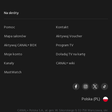
Na skróty
Pomoc
Kontakt
Mapa salonów
Aktywuj Voucher
Aktywuj CANAL+ BOX
Program TV
Moje konto
Doładuj TV na kartę
Kanały
CANAL+ wiki
MustWatch
Polska (PL)
CANAL+ Polska S.A., al. gen. W. Sikorskiego 9, 02-758 Warszawa, skr.