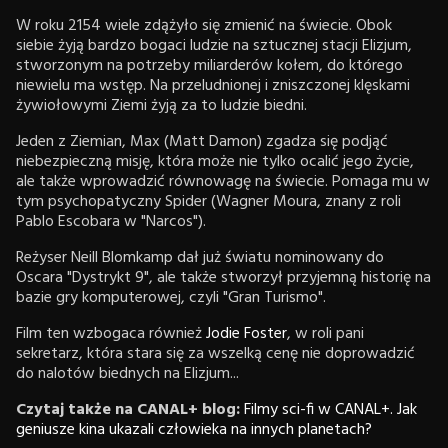
W roku 2154 wiele zdążyło się zmienić na świecie. Obok
siebie żyją bardzo bogaci ludzie na sztucznej stacji Elizjum,
stworzonym na potrzeby miliarderów kołem, do którego
niewielu ma wstęp. Na przeludnionej i zniszczonej klęskami
żywiołowymi Ziemi żyją za to ludzie biedni.
Jeden z Ziemian, Max (Matt Damon) zgadza się podjąć
niebezpieczną misję, która może nie tylko ocalić jego życie,
ale także wprowadzić równowagę na świecie. Pomaga mu w
tym psychopatyczny Spider (Wagner Moura, znany z roli
Pablo Escobara w "Narcos").
Reżyser Neill Blomkamp dał już światu nominowany do
Oscara "Dystrykt 9", ale także stworzył przyjemną historię na
bazie gry komputerowej, czyli "Gran Turismo".
Film ten wzbogaca również
Jodie Foster
, w roli pani
sekretarz, która stara się za wszelką cenę nie doprowadzić
do nalotów biednych na Elizjum...
Czytaj także na CANAL+ blog:
Filmy sci-fi w CANAL+. Jak
geniusze kina ukazali człowieka na innych planetach?