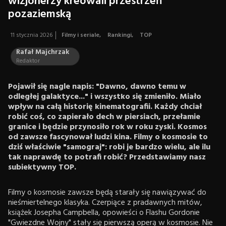
wizjonerzy kreowali przestrzeń
pozaziemską
11 stycznia 2026
Filmy i seriale
,
Rankingi
,
TOP
Rafał Majchrzak
Redaktor
Pojawił się nagle napis: "Dawno, dawno temu w
odległej galaktyce..." i wszystko się zmieniło. Miało
wpływ na całą historię kinematografii. Każdy chciał
robić coś, co zapierało dech w piersiach, przełamie
granice i będzie przynosiło rok w roku zyski. Kosmos
od zawsze fascynował ludzi kina. Filmy o kosmosie to
dziś właściwie "samograj": robi je bardzo wielu, ale ilu
tak naprawdę to potrafi robić? Przedstawiamy nasz
subiektywny TOP.
Filmy o kosmosie zawsze będą starały się nawiązywać do
nieśmiertelnego klasyka. Czerpiące z pradawnych mitów,
książek Josepha Campbella, opowieści o Flashu Gordonie
"Gwiezdne Wojny" stały się pierwszą operą w kosmosie. Nie