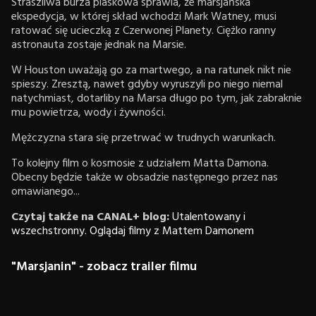
Straszliwa burza piaskowa sprawia, że marsjańska
ekspedycja, w której skład wchodzi Mark Watney, musi
ratować się ucieczką z Czerwonej Planety. Ciężko ranny
astronauta zostaje jednak na Marsie.
W Houston uważają go za martwego, a na ratunek nikt nie
spieszy. Zresztą, nawet gdyby wyruszyli po niego niemal
natychmiast, dotarliby na Marsa długo po tym, jak zabraknie
mu powietrza, wody i żywności.
Mężczyzna stara się przetrwać w trudnych warunkach.
To kolejny film o kosmosie z udziałem Matta Damona.
Obecny będzie także w obsadzie następnego przez nas
omawianego...
Czytaj także na CANAL+ blog:
Utalentowany i
wszechstronny. Oglądaj filmy z Mattem Damonem
"Marsjanin" - zobacz trailer filmu