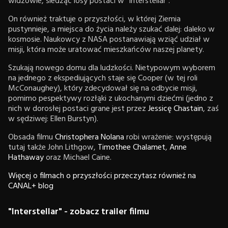
widzowie, śledząc losy postaci w "Interstellar".
On również traktuje o przyszłości, w której Ziemia
pustynnieje, a miejsca do życia należy szukać dalej: daleko w
kosmosie. Naukowcy z NASA postanawiają wziąć udział w
misji, która może uratować mieszkańców naszej planety.
Szukają nowego domu dla ludzkości. Nietypowym wyborem
na jednego z ekspediujących staje się Cooper (w tej roli
McConaughey), który zdecydował się na odbycie misji,
pomimo pespektywy rozłąki z ukochanymi dziećmi (jedno z
nich w dorosłej postaci grane jest przez
Jessicę Chastain
, zaś
w sędziwej: Ellen Burstyn).
Obsada filmu
Christophera Nolana
robi wrażenie: występują
tutaj także John Lithgow,
Timothee Chalamet
,
Anne
Hathaway
oraz Michael Caine.
Więcej o filmach o przyszłości przeczytasz również na
CANAL+ blog
"Interstellar" - zobacz trailer filmu