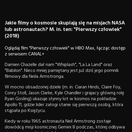
Jakie filmy o kosmosie skupiają się na misjach NASA
lub astronautach? M. in. ten: "Pierwszy człowiek"
(2018)
Oglądaj film "Pierwszy człowiek" w HBO Max, łącząc dostęp
z serwisem CANAL+
Damien Chazelle dał nam "Whiplash", "La La Land" oraz
"Babilon". Nieco mniej pamiętany jest już dziś jego pomnik
filmowy dla Neila Armstronga.
W mocno obsadzonej dziele (m. in. Ciaran Hinds, Claire Foy,
Corey Stoll, Jason Clarke, Kyle Chandler i grajacy główną rolę
Ryan Gosling) ukazuje słynny lot w kosmos na pokładzie
Apollo 11, gdzie lider załogi stanie się pierwszą osobą, która
stąpała po Księżycu.
Kiedy w roku 1965 astronauta Neil Armstrong zostaje
dowódcą misji kosmicznej Gemini 8 podczas, której odbywa