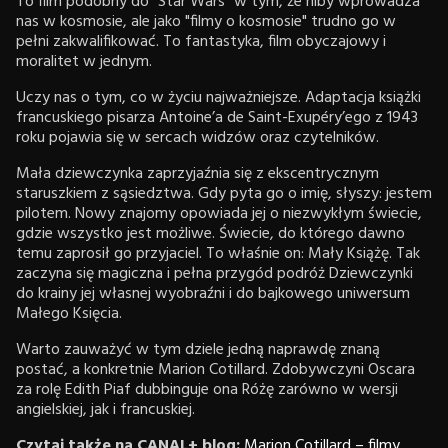
To film podobny do "Star Wars" w tym, że niby wprowadza
nas w kosmosie, ale jako "filmy o kosmosie" trudno go w
pełni zakwalifikować. To fantastyka, film obyczajowy i
moralitet w jednym.
Uczy nas o tym, co w życiu najważniejsze. Adaptacja książki
francuskiego pisarza Antoine’a de Saint-Exupéry’ego z 1943
roku pojawia się w sercach widzów oraz czytelników.
Mała dziewczynka zaprzyjaźnia się z ekscentrycznym
staruszkiem z sąsiedztwa. Gdy pyta go o imię, słyszy: jestem
pilotem. Nowy znajomy opowiada jej o niezwykłym świecie,
gdzie wszystko jest możliwe. Świecie, do którego dawno
temu zaprosił go przyjaciel. To właśnie on: Mały Książę. Tak
zaczyna się magiczna i pełna przygód podróż Dziewczynki
do krainy jej własnej wyobraźni i do bajkowego uniwersum
Małego Księcia.
Warto zauważyć w tym dziele jedną naprawdę znaną
postać, a konkretnie Marion Cotillard. Zdobywczyni Oscara
za rolę Edith Piaf dubbinguje ona Różę zarówno w wersji
angielskiej, jak i francuskiej.
Czytaj także na CANAL+ blog:
Marion Cotillard – filmy