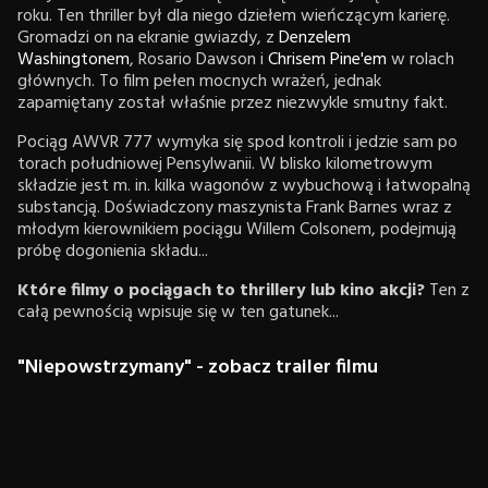
roku. Ten thriller był dla niego dziełem wieńczącym karierę.
Gromadzi on na ekranie gwiazdy, z
Denzelem
Washingtonem
, Rosario Dawson i
Chrisem Pine'em
w rolach
głównych. To film pełen mocnych wrażeń, jednak
zapamiętany został właśnie przez niezwykle smutny fakt.
Pociąg AWVR 777 wymyka się spod kontroli i jedzie sam po
torach południowej Pensylwanii. W blisko kilometrowym
składzie jest m. in. kilka wagonów z wybuchową i łatwopalną
substancją. Doświadczony maszynista Frank Barnes wraz z
młodym kierownikiem pociągu Willem Colsonem, podejmują
próbę dogonienia składu...
Które filmy o pociągach to thrillery lub kino akcji?
Ten z
całą pewnością wpisuje się w ten gatunek...
"Niepowstrzymany" - zobacz trailer filmu