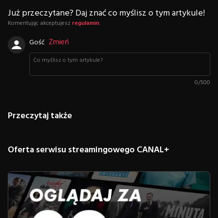
Już przeczytane? Daj znać co myślisz o tym artykule!
Komentując akceptujesz
regulamin
.
Zmień
Gość
0
/
500
Przeczytaj także
Oferta serwisu streamingowego CANAL+