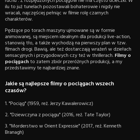
ruchu". Z rozpędzonych pociągów nie ma często ucieczki. W
ilu to już tunelach pozostawali bohaterowie i nigdy nie
wracali, najczęściej pełniąc w filmie rolę czarnych
charakterów.
Pędzące po torach maszyny ujmowane są w formie
animowanej, są miejscem idealnym dla produkcji live-action,
stanowią tło, a także wychodzą na pierwszy plan w tzw.
filmach drogi. Bawią, ale też dostarczają wrażeń w dziełach
sensacyjnych i przygodowych czy też w thrillerach.
Filmy o
pociągach
to zatem zbiór przeróżnych produkcji, a my
przedstawimy te najbardziej znane.
Jakie są najlepsze filmy o pociągach wszech
czasów?
1. "Pociąg" (1959, reż. Jerzy Kawalerowicz)
2. "Dziewczyna z pociągu" (2016, reż. Tate Taylor)
3. "Morderstwo w Orient Expressie" (2017, reż. Kenneth
Branagh)