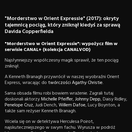
"Morderstwo w Orient Expressie" (2017): okryty
tajemnicą pociąg, który zniknął kiedyś za sprawą
Davida Copperfielda
"Morderstwo w Orient Expressie": wypożycz film w
serwisie CANAL+ (kolekcja CANALVOD)
Najsłynniejszy współczesny magik sprawił, że ten pociąg
zniknął.
A Kenneth Branagh przywrócił w naszej wyobraźni Orient
Express, wracając do
twórczości Agathy Christie
.
Sama obsada filmu robi bowiem wrażenie. Zagrali tutaj
doskonali aktorzy
Michelle Pfeiffer
,
Johnny Depp
, Daisy Ridley,
Penelope Cruz
, Judi Dench,
Willem Dafoe
, Lucy Boynton, a
także sam reżyser Kenneth Branagh.
Wciela się on w detektywa Herculesa Poirot,
najskuteczniejszego w swym fachu. Wyrusza w podróż