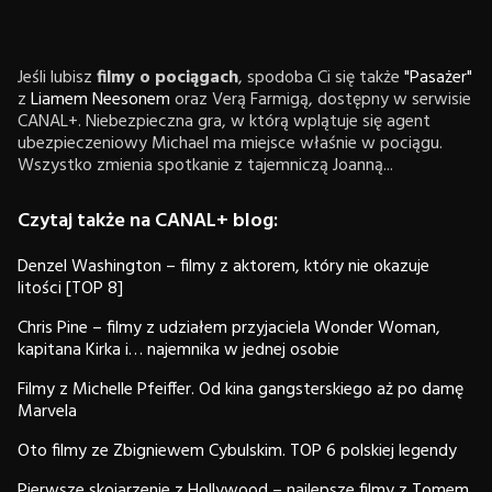
Jeśli lubisz
filmy o pociągach
, spodoba Ci się także
"Pasażer"
z
Liamem Neesonem
oraz Verą Farmigą, dostępny w serwisie
CANAL+. Niebezpieczna gra, w którą wplątuje się agent
ubezpieczeniowy Michael ma miejsce właśnie w pociągu.
Wszystko zmienia spotkanie z tajemniczą Joanną...
Czytaj także na CANAL+ blog:
Denzel Washington – filmy z aktorem, który nie okazuje
litości [TOP 8]
Chris Pine – filmy z udziałem przyjaciela Wonder Woman,
kapitana Kirka i… najemnika w jednej osobie
Filmy z Michelle Pfeiffer. Od kina gangsterskiego aż po damę
Marvela
Oto filmy ze Zbigniewem Cybulskim. TOP 6 polskiej legendy
Pierwsze skojarzenie z Hollywood – najlepsze filmy z Tomem