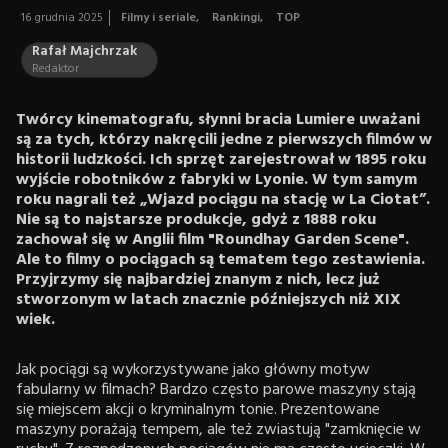
16 grudnia 2025
Filmy i seriale
,
Rankingi
,
TOP
Rafał Majchrzak
Redaktor
Twórcy kinematografu, słynni bracia Lumiere uważani
są za tych, którzy nakręcili jedne z pierwszych filmów w
historii ludzkości. Ich sprzęt zarejestrował w 1895 roku
wyjście robotników z fabryki w Lyonie. W tym samym
roku nagrali też „Wjazd pociągu na stację w La Ciotat”.
Nie są to najstarsze produkcje, gdyż z 1888 roku
zachował się w Anglii film "Roundhay Garden Scene".
Ale to filmy o pociągach są tematem tego zestawienia.
Przyjrzymy się najbardziej znanym z nich, lecz już
stworzonym w latach znacznie późniejszych niż XIX
wiek.
Jak pociągi są wykorzystywane jako główny motyw
fabularny w filmach? Bardzo często parowe maszyny stają
się miejscem akcji o kryminalnym tonie. Prezentowane
maszyny porażają tempem, ale też zwiastują "zamknięcie w