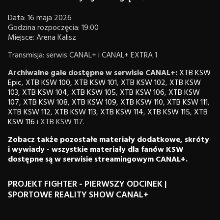
Data: 16 maja 2026
Godzina rozpoczęcia: 19:00
Miejsce: Arena Kalisz
Transmisja: serwis CANAL+ i CANAL+ EXTRA 1
Archiwalne gale dostępne w serwisie CANAL+:
XTB KSW
Epic
,
XTB KSW 100
,
XTB KSW 101
,
XTB KSW 102
,
XTB KSW
103
,
XTB KSW 104
,
XTB KSW 105
,
XTB KSW 106
,
XTB KSW
107
,
XTB KSW 108
,
XTB KSW 109
,
XTB KSW 110
,
XTB KSW 111
,
XTB KSW 112
,
XTB KSW 113
,
XTB KSW 114
,
XTB KSW 115
,
XTB
KSW 116
i XTB KSW 117.
Zobacz także pozostałe materiały dodatkowe, skróty
i wywiady - wszystkie materiały dla fanów KSW
dostępne są w serwisie streamingowym CANAL+.
PROJEKT FIGHTER - PIERWSZY ODCINEK |
SPORTOWE REALITY SHOW CANAL+