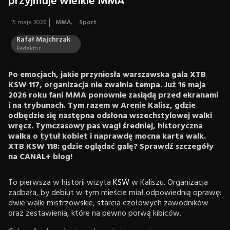
przyjmuje wielkie MMA
15 maja 2026
MMA
,
Sport
Rafał Majchrzak
Redaktor
Po emocjach, jakie przyniosła warszawska gala XTB
KSW 117, organizacja nie zwalnia tempa. Już 16 maja
2026 roku fani MMA ponownie zasiądą przed ekranami
i na trybunach. Tym razem w Arenie Kalisz, gdzie
odbędzie się następna odsłona wszechstylowej walki
wręcz. Tymczasowy pas wagi średniej, historyczna
walka o tytuł kobiet i naprawdę mocna karta walk.
XTB KSW 118: gdzie oglądać galę? Sprawdź szczegóły
na CANAL+ blog!
To pierwsza w historii wizyta
KSW
w Kaliszu. Organizacja
zadbała, by debiut w tym mieście miał odpowiednią oprawę:
dwie walki mistrzowskie, starcia czołowych zawodników
oraz zestawienia, które na pewno porwą kibiców.