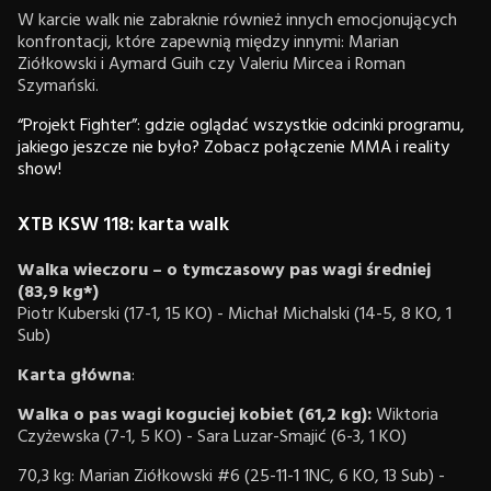
W karcie walk nie zabraknie również innych emocjonujących
konfrontacji, które zapewnią między innymi: Marian
Ziółkowski i Aymard Guih czy Valeriu Mircea i Roman
Szymański.
“Projekt Fighter”: gdzie oglądać wszystkie odcinki programu,
jakiego jeszcze nie było? Zobacz połączenie MMA i reality
show!
XTB KSW 118: karta walk
Walka wieczoru – o tymczasowy pas wagi średniej
(83,9 kg*)
Piotr Kuberski (17-1, 15 KO) - Michał Michalski (14-5, 8 KO, 1
Sub)
Karta główna
:
Walka o pas wagi koguciej kobiet (61,2 kg):
Wiktoria
Czyżewska (7-1, 5 KO) - Sara Luzar-Smajić (6-3, 1 KO)
70,3 kg: Marian Ziółkowski #6 (25-11-1 1NC, 6 KO, 13 Sub) -