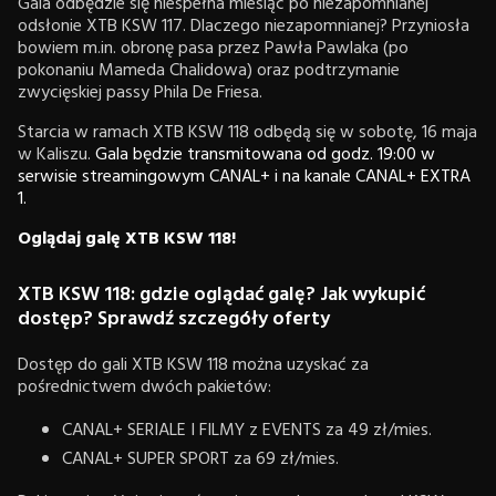
Gala odbędzie się niespełna miesiąc po niezapomnianej
odsłonie XTB KSW 117. Dlaczego niezapomnianej? Przyniosła
bowiem m.in. obronę pasa przez Pawła Pawlaka (po
pokonaniu Mameda Chalidowa) oraz podtrzymanie
zwycięskiej passy Phila De Friesa.
Starcia w ramach XTB KSW 118 odbędą się w sobotę, 16 maja
w Kaliszu.
Gala będzie transmitowana od godz. 19:00 w
serwisie streamingowym CANAL+ i na kanale CANAL+ EXTRA
1.
Oglądaj galę XTB KSW 118!
XTB KSW 118: gdzie oglądać galę? Jak wykupić
dostęp? Sprawdź szczegóły oferty
Dostęp do gali XTB KSW 118 można uzyskać za
pośrednictwem dwóch pakietów:
CANAL+ SERIALE I FILMY z EVENTS za 49 zł/mies.
CANAL+ SUPER SPORT za 69 zł/mies.