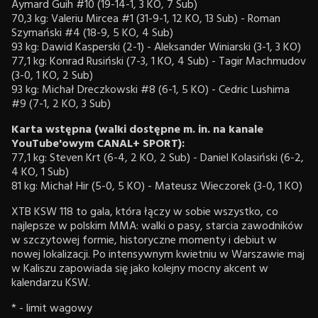
Aymard Guih #10 (19-14-1, 3 KO, 7 Sub)
70,3 kg: Valeriu Mircea #1 (31-9-1, 12 KO, 13 Sub) - Roman
Szymański #4 (18-9, 5 KO, 4 Sub)
93 kg: Dawid Kasperski (2-1) - Aleksander Winiarski (3-1, 3 KO)
77,1 kg: Konrad Rusiński (7-3, 1 KO, 4 Sub) - Tagir Machmudov
(3-0, 1 KO, 2 Sub)
93 kg: Michał Dreczkowski #8 (6-1, 5 KO) - Cedric Lushima
#9 (7-1, 2 KO, 3 Sub)
Karta wstępna (walki dostępne m. in. na kanale
YouTube'owym CANAL+ SPORT):
77,1 kg: Steven Krt (6-4, 2 KO, 2 Sub) - Daniel Kolasiński (6-2,
4 KO, 1 Sub)
81 kg: Michał Hir (5-0, 5 KO) - Mateusz Wieczorek (3-0, 1 KO)
XTB KSW 118 to gala, która łączy w sobie wszystko, co
najlepsze w polskim MMA: walki o pasy, starcia zawodników
w szczytowej formie, historyczne momenty i debiut w
nowej lokalizacji. Po intensywnym kwietniu w Warszawie maj
w Kaliszu zapowiada się jako kolejny mocny akcent w
kalendarzu KSW.
* - limit wagowy