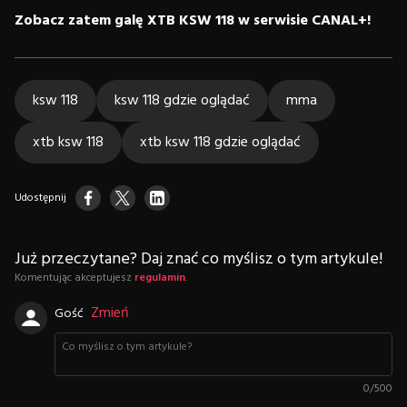
Zobacz zatem galę XTB KSW 118 w serwisie CANAL+!
ksw 118
ksw 118 gdzie oglądać
mma
xtb ksw 118
xtb ksw 118 gdzie oglądać
Udostępnij
Już przeczytane? Daj znać co myślisz o tym artykule!
Komentując akceptujesz
regulamin
.
Zmień
Gość
0
/
500