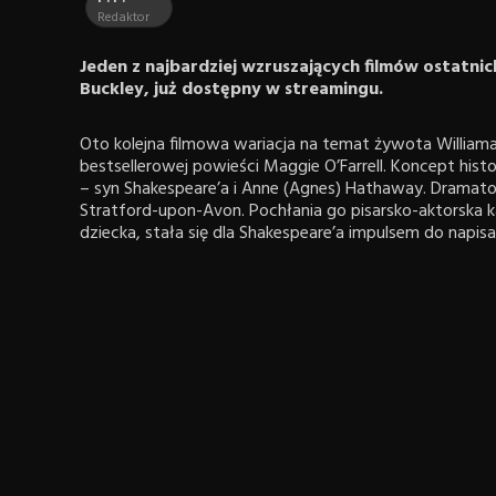
Redaktor
Jeden z najbardziej wzruszających filmów ostatnic
Buckley, już dostępny w streamingu.
Oto kolejna filmowa wariacja na temat żywota William
bestsellerowej powieści Maggie O’Farrell. Koncept histo
– syn Shakespeare’a i Anne (Agnes) Hathaway. Dramat
Stratford-upon-Avon. Pochłania go pisarsko-aktorska k
dziecka, stała się dla Shakespeare’a impulsem do napis
z możliwych interpretacji tego, jak mogło być. Filmow
ludzi, rodzicielskich uczuciach, o stracie kochanego dz
traumę w uniwersalne doświadczenie. Gdzie obejrzeć fil
zwiastun, Hamnet