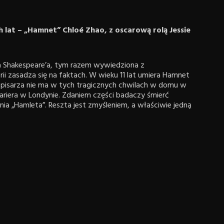
h lat – „Hamnet” Chloé Zhao, z oscarową rolą Jessie
a Shakespeare’a, tym razem wywiedziona z
rii zasadza się na faktach. W wieku 11 lat umiera Hamnet
opisarza nie ma w tych tragicznych chwilach w domu w
ariera w Londynie. Zdaniem części badaczy śmierć
ania „Hamleta”. Reszta jest zmyśleniem, a właściwie jedną
y „Hamnet” układa się w opowieść o miłości młodych
iecka oraz potędze sztuki, która przetapia indywidualną
m „Hamnet”? Brytyjska produkcja jest grana w kinach.