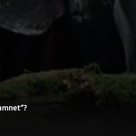
Hamnet”?