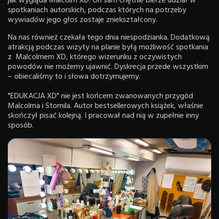
jak wygląda Malcolm XD. On sam chętnie bierze udział w
spotkaniach autorskich, podczas których na potrzeby
wywiadów jego głos zostaje zniekształcony.
Na nas również czekała tego dnia niespodzianka. Dodatkową
atrakcją podczas wizyty na planie byłą możliwość spotkania
z Malcolmem XD, którego wizerunku z oczywistych
powodów nie możemy ujawnić. Dyskrecja przede wszystkim
– obiecaliśmy to i słowa dotrzymujemy.
"EDUKACJA XD" nie jest końcem zwariowanych przygód
Malcolma i Stomila. Autor bestsellerowych książek, właśnie
skończył pisać kolejną. I pracował nad nią w zupełnie inny
sposób.