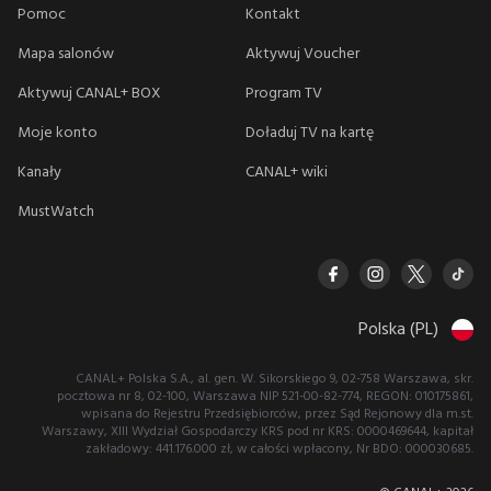
Pomoc
Kontakt
Mapa salonów
Aktywuj Voucher
Aktywuj CANAL+ BOX
Program TV
Moje konto
Doładuj TV na kartę
Kanały
CANAL+ wiki
MustWatch
Polska (PL)
CANAL+ Polska S.A., al. gen. W. Sikorskiego 9, 02-758 Warszawa, skr.
pocztowa nr 8, 02-100, Warszawa NIP 521-00-82-774, REGON: 010175861,
wpisana do Rejestru Przedsiębiorców, przez Sąd Rejonowy dla m.st.
Warszawy, XIII Wydział Gospodarczy KRS pod nr KRS: 0000469644, kapitał
zakładowy: 441.176.000 zł, w całości wpłacony, Nr BDO: 000030685.