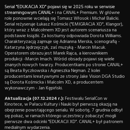
Serial "EDUKACJA XD" pojawi się w 2025 roku w serwisie
streamingowym CANAL+
i na CANAL+ Premium. W główne
role ponownie wcielają się Tomasz Włosok i Michał Balicki.
Serial reżyseruje Łukasz Kośmicki ("EMIGRACJA XD", Klangor),
który wraz z Malcolmem XD jest autorem scenariusza na
podstawie książki. Za kostiumy odpowiada Dorota Williams.
Charakteryzacją zajmuje się Adrianna Merska, scenografią -
Katarzyna Jędrzejczyk, zaś muzyką - Marcin Macuk.
Operatorem obrazu jest Marek Rajca, a kierownikiem
produkcji -Marcin Imach. Wśród obsady pojawi się wiele
znanych nowych twarzy. Producentkami po stronie CANAL+
są Beata Ryczkowska i Agnieszka Nejman. Z kolei
producentami kreatywnymi ze strony Jake Vision DGA Studio
są Dorota Kośmicka i Malcolm XD, a producentem
wykonawczym - Jan Kępiński.
Aktualizacja (07.12.2024 r.):
Festiwalu SerialCon w
Kinotece, w Pałacu Kultury i Nauki był pierwszą okazją na
obejrzenie powstającego serialu. W sobotę, 7 grudnia odbył
się pokaz, w ramach którego uczestnicy zobaczyć mogli
pierwsze dwa odcinki "EDUKACJI XD". CANAL+ był patronem
medialnym wydarzenia.