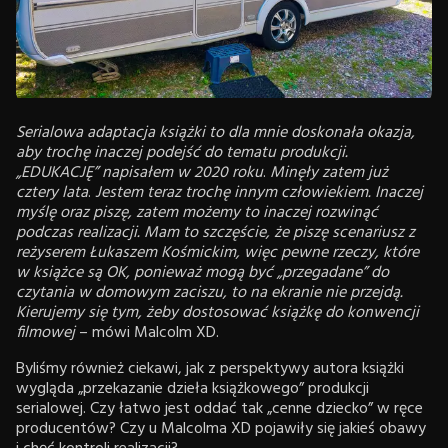
Serialowa adaptacja książki to dla mnie doskonała okazja,
aby trochę inaczej podejść do tematu produkcji.
„EDUKACJĘ” napisałem w 2020 roku
.
Minęły zatem już
cztery lata
.
Jestem teraz trochę innym człowiekiem. Inaczej
myślę oraz piszę, zatem możemy to inaczej rozwinąć
podczas realizacji. Mam to szczęście, że piszę scenariusz z
reżyserem Łukaszem Kośmickim, więc pewne rzeczy, które
w książce są OK, ponieważ mogą być „przegadane” do
czytania w domowym zaciszu, to na ekranie nie przejdą.
Kierujemy się tym, żeby dostosować książkę do konwencji
filmowej
– mówi Malcolm XD.
Byliśmy również ciekawi, jak z perspektywy autora książki
wygląda „przekazanie dzieła książkowego” produkcji
serialowej. Czy łatwo jest oddać tak „cenne dziecko” w ręce
producentów? Czy u Malcolma XD pojawiły się jakieś obawy