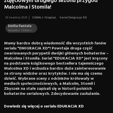
zdjęciowym drugiego sezonu przygód
Malcolma i Stomila!
18 kwietnia 2025
CANAL+ Original
,
Serial Emigracja XD
Emilia Pantula
Redaktor CANAL+
Mamy bardzo dobrą wiadomość dla wszystkich fanów
serialu "EMIGRACJA XD"! Powstaje druga część
zwariowanych perypetii dwójki głównych bohaterów –
Malcolma i Stomila. Serial "EDUKACJA XD" jest kręcony
na podstawie książkowego bestsellera tajemniczego
Malcolma XD i wzbudza bardzo duże zainteresowanie
ze strony widzów oraz krytyków. I nie ma się czemu
dziwić. Wybrane sceny z odcinków królowały w
mediach społecznościowych, a Malcolm, Stomil i
Zbyszek na stałe zapisali się w historii polskich
bohaterów serialowych. Zdecydowanie zasłużenie.
Dowiedz się więcej o serialu EDUKACJA XD