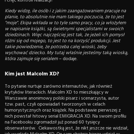
i chęć kontroli realizacji?
Kiedy widzę, ile osób i z jakim zaangażowaniem pracuje na
planie, to absolutnie nie mam takiego poczucia, że to jest
"moje". Ekipa wkłada w to tyle samo pracy, co ja włożyłem
w napisanie książki, są świetnymi specjalistami w swoich
dziedzinach
.
Więc najczęściej jest tak, że jeżeli ich pomysł
różni się od mojego, to jest to na korzyść produkcji. Jest
takie powiedzenie, że potrzeba całej wioski, żeby
wychować dziecko. My tutaj właśnie jesteśmy taką wioską,
która zajmuje się serialem
– dodaje.
Kim jest Malcolm XD?
To pytanie nurtuje zarówno internautów, jak również
krytyków literackich. Malcolm XD to mieszkający w
Warszawie anonimowy polski pisarz i scenarzysta, autor
tzw. past, czyli opowiadań tworzonych w celach
humorystycznych oraz książek. Na podstawie pierwszej z
nich powstał hitowy serial EMIGRACJA XD. Na swoim profilu
na Facebooku zgromadził już ponad 60 tysięcy
obserwatorów. Ciekawostką jest, że nikt jeszcze nie widział,