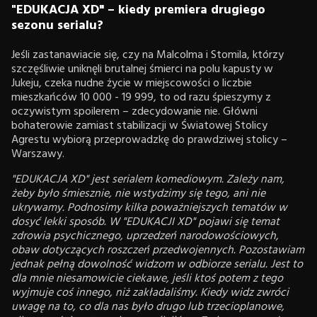
"
EDUKACJA XD" – kiedy premiera drugiego
sezonu serialu?
Jeśli zastanawiacie się, czy na Malcolma i Stomila, którzy
szczęśliwie uniknęli brutalnej śmierci na polu kapusty w
Jukeju, czeka nudne życie w miejscowości o liczbie
mieszkańców 10 000 - 19 999, to od razu śpieszymy z
oczywistym spoilerem – zdecydowanie nie. Główni
bohaterowie zamiast stabilizacji w Światowej Stolicy
Agrestu wybiorą przeprowadzkę do prawdziwej stolicy –
Warszawy.
"EDUKACJA XD" jest serialem komediowym. Zależy nam,
żeby było śmiesznie, nie wstydzimy się tego, ani nie
ukrywamy. Podnosimy kilka poważniejszych tematów w
dosyć lekki sposób. W "EDUKACJI XD" pojawi się temat
zdrowia psychicznego, uprzedzeń narodowościowych,
obaw dotyczących roszczeń przedwojennych. Pozostawiam
jednak pełną dowolność widzom w odbiorze serialu. Jest to
dla mnie niesamowicie ciekawe, jeśli ktoś potem z tego
wyjmuje coś innego, niż zakładaliśmy. Kiedy widz zwróci
uwagę na to, co dla nas było drugo lub trzecioplanowe,