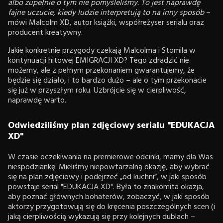
albo zupełnie o tym nie pomyśleliśmy. To jest naprawdę
fajne uczucie, kiedy ludzie interpretują to na inny sposób
–
mówi Malcolm XD, autor książki, współreżyser serialu oraz
producent kreatywny.
Jakie konkretnie przygody czekają Malcolma i Stomila w
kontynuacji hitowej EMIGRACJI XD? Tego zdradzić nie
możemy, ale z pełnym przekonaniem gwarantujemy, że
będzie się działo, i to bardzo dużo – ale o tym przekonacie
się już w przyszłym roku. Uzbrójcie się w cierpliwość,
naprawdę warto.
Odwiedziliśmy plan zdjęciowy serialu "EDUKACJA
XD"
W czasie oczekiwania na premierowe odcinki, mamy dla Was
niespodziankę. Mieliśmy niepowtarzalną okazję, aby wybrać
się na plan zdjęciowy i podejrzeć „od kuchni”, w jaki sposób
powstaje serial "EDUKACJA XD". Była to znakomita okazja,
aby poznać głównych bohaterów, zobaczyć, w jaki sposób
aktorzy przygotowują się do kręcenia poszczególnych scen (i
jaką cierpliwością wykazują się przy kolejnych dublach –