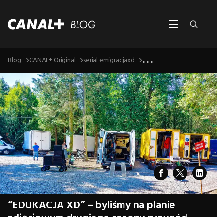
...
Blog
CANAL+ Original
serial emigracjaxd
“EDUKACJA XD” – byliśmy na planie