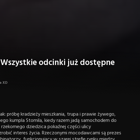
Wszystkie odcinki już dostępne
ja XD
ak: próbę kradzieży mieszkania, trupa i prawie żywego,
zego kumpla Stomila, kiedy razem jadą samochodem do
 rzekomego dziedzica pokaźnej części ulicy
zrobić interes życia. Rzeczonymi mocodawcami są prezes
inatorzy, funkcjonujący w szarej strefie rynku między