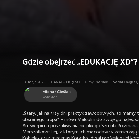
Gdzie obejrzeć „EDUKACJĘ XD”? 
16 maja 2025
CANAL+ Original
,
Filmy i seriale
,
Serial Emigrac
Michał Cieślak
Redaktor
„Stary, jak na trzy dni praktyk zawodowych, to mamy t
obsranego trupa” – mówi Malcolm do swojego najleps
Antwerpii na poszukiwania niejakiego Szmula Rojzmana,
Marszałkowskiej, z którym ich mocodawcy zamierzają 
Kobielak oraz mecenas Korytko, dwaj profesjonalni komb