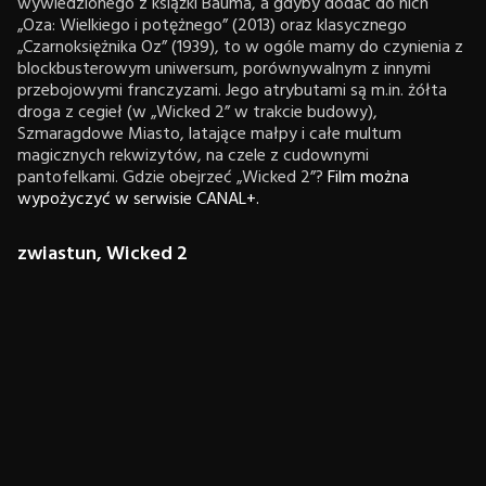
wywiedzionego z książki Bauma, a gdyby dodać do nich
„Oza: Wielkiego i potężnego” (2013) oraz klasycznego
„Czarnoksiężnika Oz” (1939), to w ogóle mamy do czynienia z
blockbusterowym uniwersum, porównywalnym z innymi
przebojowymi franczyzami. Jego atrybutami są m.in. żółta
droga z cegieł (w „Wicked 2” w trakcie budowy),
Szmaragdowe Miasto, latające małpy i całe multum
magicznych rekwizytów, na czele z cudownymi
pantofelkami. Gdzie obejrzeć „Wicked 2”?
Film można
wypożyczyć w serwisie CANAL+.
zwiastun, Wicked 2