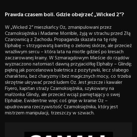
Prawda czasem boli. Gdzie obejrzeć „Wicked 2”?
W „Wicked 2” mieszkańcy Oz, zmanipulowani przez
Czarnoksiężnika i Madame Morrible, żyją w strachu przed Złą
Czarownicą z Zachodu. Propaganda skazała na tę rolę
Elphabę – strzygowatą banitkę o zielonej skórze, ale przecież
wrażliwym sercu – która lata na miotle gdzieś po kresach
zaczarowanej krainy. W Szmaragdowym Mieście do rządów
wyznaczono natomiast dawną przyjaciółkę Elphaby – Glindę;
piękną jak porcelanowa baletnica z pozytywki, lecz słabego
charakteru, bez charyzmy i bez magicznych mocy, co trzeba
skrzętnie ukrywać przed ludem Oz. Jest jeszcze i kawaler
Fiyero, kapitan straży Czarnoksiężnika, szykowany na
małżonka Glindy, ale przecież wciąż pamiętający o swej
Elphabie. Ewidentnie więc coś gnije w krainie Oz –
upudrowana rzeczywistość Czarnoksiężnika, który jest
mistrzem manipulacji, trzeszczy w szwach.