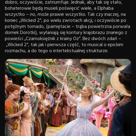
dobro, oczywiście, zatriumfuje. Jednak, aby tak się stało,
bohaterowie będą musieli poświęcić wiele, a Elphaba
wszystko – no, może prawie wszystko. Tak czy inaczej, na
koniec „Wicked 2”, po wielu zwrotach akcji, i oczywiście po
potężnym tornado, (pamiętacie – trąba powietrzna porwała
domek Dorotki), wyłaniają się kontury krajobrazu znanego z
powieści „Czarnoksiężnik z krainy Oz”. Bez dwóch zdań –
„Wicked 2”, tak jak i pierwsza część, to musical o epickim
rozmachu, a do tego o intertekstualnej strukturze.