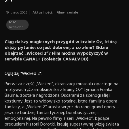
2”?
19 lutego 2026
Aktualności
,
Filmy i seriale
P. P.
Redaktor
Ciąg dalszy magicznych przygód w krainie Oz, którą
drąży pytanie: co jest dobrem, a co złem? Gdzie
obejrzeć „Wicked 2”? Film można wypożyczyć w
serwisie CANAL+ (kolekcja CANALVOD).
Oglądaj "Wicked 2".
Pierwsza część „Wicked”, ekranizacji musicalu opartego na
motywach „Czarnoksiężnika z krainy Oz” Lymana Franka
Bauma, została nagrodzona Oscarami za scenografię i
kostiumy. Jest to widowisko totalne, istna familijna opera
fantasy, a „Wicked 2” urasta wręcz do rangi grand opery –
jeszcze bardziej fantastycznej, bombastycznej i
emocjonalnej. Na pewno filmy z serii „Wicked”, będące
prequelem historii Dorotki, kreują sugestywną wizję świata