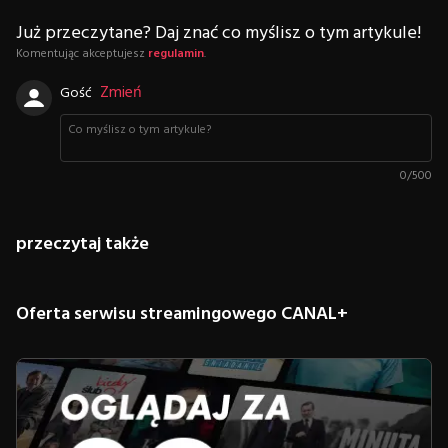
Już przeczytane? Daj znać co myślisz o tym artykule!
Komentując akceptujesz
regulamin
.
Zmień
Gość
0
/
500
przeczytaj także
Oferta serwisu streamingowego CANAL+