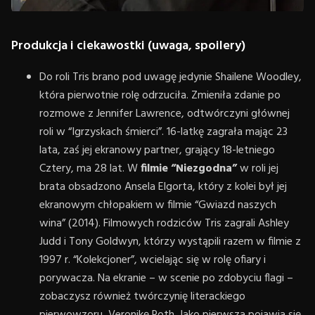
Produkcja i ciekawostki (uwaga, spoilery)
Do roli Tris brano pod uwagę jedynie Shailene Woodley,
która pierwotnie rolę odrzuciła. Zmieniła zdanie po
rozmowe z Jennifer Lawrence, odtwórczyni głównej
roli w “Igrzyskach śmierci”. 16-latkę zagrała mając 23
lata, zaś jej ekranowy partner, grający 18-letniego
Cztery, ma 28 lat. W
filmie “Niezgodna”
w roli jej
brata obsadzono Ansela Elgorta, który z kolei był jej
ekranowym chłopakiem w filmie “Gwiazd naszych
wina” (2014). Filmowych rodziców Tris zagrali Ashley
Judd i Tony Goldwyn, którzy wystąpili razem w filmie z
1997 r. “Kolekcjoner”, wcielając się w rolę ofiary i
porywacza. Na ekranie – w scenie po zdobyciu flagi –
zobaczysz również twórczynię literackiego
pierwowzoru, Veronikę Roth. Jako pierwsza pojawia się