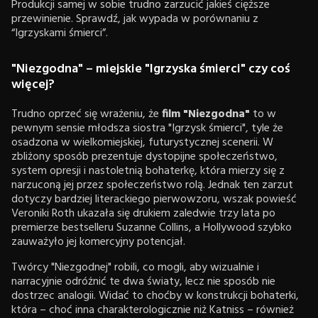
Produkcji samej w sobie trudno zarzucić jakieś cięższe
przewinienie. Sprawdź, jak wypada w porównaniu z
“Igrzyskami śmierci”.
"Niezgodna" – miejskie "Igrzyska śmierci" czy coś
więcej?
Trudno oprzeć się wrażeniu, że
film "Niezgodna"
to w
pewnym sensie młodsza siostra "Igrzysk śmierci", tyle że
osadzona w wielkomiejskiej, futurystycznej scenerii. W
zbliżony sposób prezentuje dystopijne społeczeństwo,
system opresji i nastoletnią bohaterkę, która mierzy się z
narzuconą jej przez społeczeństwo rolą. Jednak ten zarzut
dotyczy bardziej literackiego pierwowzoru, wszak powieść
Veroniki Roth ukazała się drukiem zaledwie trzy lata po
premierze bestselleru Suzanne Collins, a Hollywood szybko
zauważyło jej komercyjny potencjał.
Twórcy "Niezgodnej" robili, co mogli, aby wizualnie i
narracyjnie odróżnić te dwa światy, lecz nie sposób nie
dostrzec analogii. Widać to choćby w konstrukcji bohaterki,
która – choć inna charakterologicznie niż Katniss – również