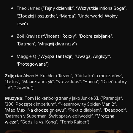
Theo James (
“Tajny dziennik”,
“Wszystkie imiona Boga”,
“Złodziej i oszustka”,
“Małpa”,
“Underworld: Wojny
krwi”
)
Zoë Kravitz (
“Vincent i Roxxy”,
“Dobre zabijanie”,
“Batman”,
“Mrugnij dwa razy”
)
Maggie Q (
“Wyspa fantazji”,
“Uwaga, Anglicy!”,
“Protegowana”
)
Zdjęcia:
Alwin H. Küchler (“Reżim”, “Córka króla moczarów”,
“Tetris”, “Mauretańczyk”, “Steve Jobs”, “Hanna”, “Dzień dobry
TV”, “Dowód”)
Muzyka:
Tom Holkenborg znany jako Junkie XL (“Paranoja”,
“300: Początek imperium”, “Niesamowity Spider-Man 2”,
“Mad Max: Na drodze gniewu
”, “Pakt z diabłem”,
“Deadpool”
,
“Batman v Superman: Świt sprawiedliwości“,
“Mroczna
wieża”,
“Godzilla vs. Kong”, “Tomb Raider”)