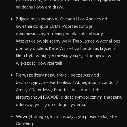
na dachu i otwiera drzwi.
Zdjęcia realizowano w Chicago i Los Angeles od
kwietnia do lipca 2013 r. Poprzedzono je
dwumiesięcznym treningiem dla całej obsady.
Wszystkie swoje sceny walki Theo James wykonał bez
pomocy dublera. Kate Winslet zaś podczas kręcenia
filmu była w piątym miesiący ciąży, stąd ujęcia w
większości powyżej talii.
Pierwsze litery nazw frakcji, począwszy od
bezfrakcyjnych – Factionless / Abnegation / Candor /
Amity / Dauntless / Erudite - dają początek
akrostychowi FACADE, o dość symbolicznym znaczeniu
odnoszącym się do całego systemu.
Wewnętrznego głosu Tris użyczyła piosenkarka, Ellie
Goulding.