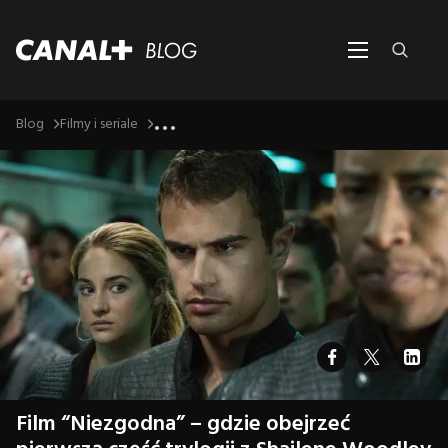
...
Blog
Filmy i seriale
Film “Niezgodna” – gdzie obejrzeć