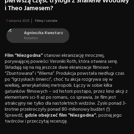
pierwszą część trylogii z Shailene Woodley
i Theo Jamesem?
1 sierpnia 2025
Filmy i seriale
Agnieszka Kwestarz
Redaktor
Film “Niezgodna”
stanowi ekranizację mrocznej,
porywającej powieści Veroniki Roth, która otwiera serię.
Składają się na nią jeszcze dwie ekranizacje filmowe -
“Zbuntowana” i “Wierna”. Produkcja powstała niedługi czas
po “Igrzyskach śmierci”, choć tu akcja rozgrywa się w
wielkiej, amerykańskiej metropolii. Łączy w sobie kilka
gatunków filmowych – od historii postapo, przez kino akcji z
elementami sci-fi aż po romans, co sprawia, że film jest
atrakcyjny nie tylko dla nastoletnich widzów. Zyski ponad 3-
krotnie przekroczyły ponad 80-milionowy budżet (!)
Sprawdź,
gdzie obejrzeć film “Niezgodna”
, poznaj jego
twórców i przeczytaj recenzję.