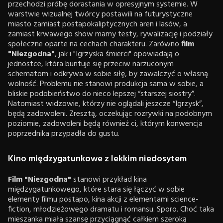
przechodzi próbę dorastania w opresyjnym systemie. W
warstwie wizualnej twórcy postawili na futurystyczne
miasto zamiast postapokaliptycznych aren i lasów, a
zamiast krwawego show mamy testy, rywalizację i podziały
społeczne oparte na cechach charakteru. Zarówno
film
"Niezgodna"
, jak i "Igrzyska śmierci" opowiadają o
jednostce, która buntuje się przeciw narzuconym
schematom i odkrywa w sobie siłę, by zawalczyć o własną
wolność. Problemu nie stanowi produkcja sama w sobie, a
bliskie podobieństwo do nieco lepszej “starszej siostry”.
Natomiast widzowie, którzy nie oglądali jeszcze “Igrzysk”,
będą zadowoleni. Zresztą, oczekując rozrywki na podobnym
poziomie, zadowoleni będą również ci, którym konwencja
poprzednika przypadła do gustu.
Kino międzygatunkowe z lekkim niedosytem
Film "Niezgodna"
stanowi przykład kina
międzygatunkowego, które stara się łączyć w sobie
elementy filmu postapo, kina akcji z elementami science-
fiction, młodzieżowego dramatu i romansu. Sporo. Choć taka
mieszanka miała szansę przyciągnąć całkiem szeroką