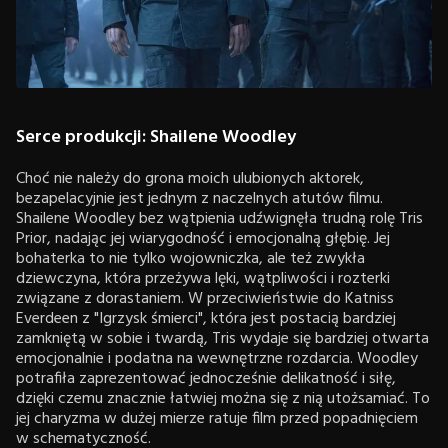
Serce produkcji: Shailene Woodley
Choć nie należy do grona moich ulubionych aktorek,
bezapelacyjnie jest jednym z naczelnych atutów filmu.
Shailene Woodley bez wątpienia udźwignęła trudną rolę Tris
Prior, nadając jej wiarygodność i emocjonalną głębię. Jej
bohaterka to nie tylko wojowniczka, ale też zwykła
dziewczyna, która przeżywa lęki, wątpliwości i rozterki
związane z dorastaniem. W przeciwieństwie do Katniss
Everdeen z "Igrzysk śmierci", która jest postacią bardziej
zamkniętą w sobie i twardą, Tris wydaje się bardziej otwarta
emocjonalnie i podatna na wewnętrzne rozdarcia. Woodley
potrafiła zaprezentować jednocześnie delikatność i siłę,
dzięki czemu znacznie łatwiej można się z nią utożsamiać. To
jej charyzma w dużej mierze ratuje film przed popadnięciem
w schematyczność.