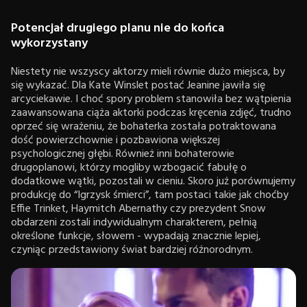
Potencjał drugiego planu nie do końca
wykorzystany
Niestety nie wszyscy aktorzy mieli równie dużo miejsca, by
się wykazać. Dla Kate Winslet postać Jeanine jawiła się
arcyciekawie. I choć spory problem stanowiła bez wątpienia
zaawansowana ciąża aktorki podczas kręcenia zdjęć, trudno
oprzeć się wrażeniu, że bohaterka została potraktowana
dość powierzchownie i pozbawiona większej
psychologicznej głębi. Również inni bohaterowie
drugoplanowi, którzy mogliby wzbogacić fabułę o
dodatkowe wątki, pozostali w cieniu. Skoro już porównujemy
produkcję do “Igrzysk śmierci”, tam postaci takie jak choćby
Effie Trinket, Haymitch Abernathy czy prezydent Snow
obdarzeni zostali indywidualnym charakterem, pełnią
określone funkcje, słowem - wypadają znacznie lepiej,
czyniąc przedstawiony świat bardziej różnorodnym.