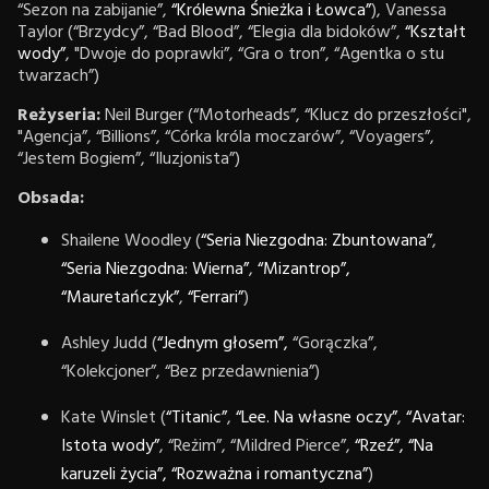
“Sezon na zabijanie”,
“Królewna Śnieżka i Łowca”
), Vanessa
Taylor (“Brzydcy”, “Bad Blood”, “Elegia dla bidoków”,
“Kształt
wody”
, "Dwoje do poprawki”, “Gra o tron”, “Agentka o stu
twarzach”)
Reżyseria:
Neil Burger (“Motorheads”, “Klucz do przeszłości",
"Agencja”, “Billions”, “Córka króla moczarów”, “Voyagers”,
“Jestem Bogiem”, “Iluzjonista”)
Obsada:
Shailene Woodley
(
“Seria Niezgodna: Zbuntowana”
,
“Seria Niezgodna: Wierna”
,
“Mizantrop”,
“Mauretańczyk”
,
“Ferrari”
)
Ashley Judd (
“Jednym głosem”,
“Gorączka”,
“Kolekcjoner”, “Bez przedawnienia”)
Kate Winslet (
“Titanic”
,
“Lee. Na własne oczy”
,
“Avatar:
Istota wody”
, “Reżim”, “Mildred Pierce”,
“Rzeź”,
“Na
karuzeli życia”,
“Rozważna i romantyczna”
)