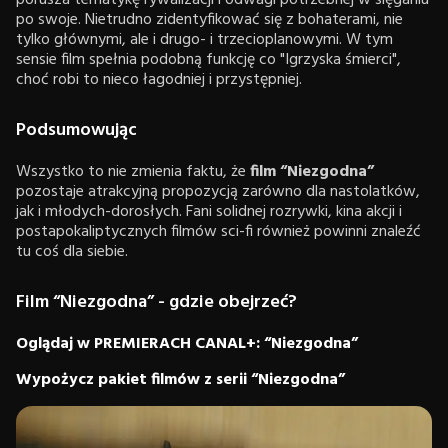
po swoje. Nietrudno zidentyfikować się z bohaterami, nie
tylko głównymi, ale i drugo- i trzecioplanowymi. W tym
sensie film spełnia podobną funkcję co "Igrzyska śmierci",
choć robi to nieco łagodniej i przystępniej.
Podsumowując
Wszystko to nie zmienia faktu, że
film “Niezgodna”
pozostaje atrakcyjną propozycją zarówno dla nastolatków,
jak i młodych-dorosłych. Fani solidnej rozrywki, kina akcji i
postapokaliptycznych filmów sci-fi również powinni znaleźć
tu coś dla siebie.
Film “Niezgodna” - gdzie obejrzeć?
Oglądaj w PREMIERACH CANAL+: “Niezgodna”
Wypożycz pakiet filmów z serii “Niezgodna”