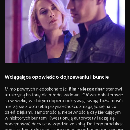
Wciągająca opowieść o dojrzewaniu i buncie
Mimo pewnych niedoskonałości
film "Niezgodna"
stanowi
atrakcyjną historię dla młodej widowni. Główni bohaterowie
są w wieku, w którym dopiero odkrywają swoją tożsamość i
mierzą się z potrzebą przynależności, zmagając się na co
dzień z lękami, samotnością, niepewnością czy kiełkującym
w niektórych buntem. Kwestionują autorytety i uczą się
podejmować decyzje w zgodzie ze sobą. Do tego produkcja
porusza tematykę rywalizacji i odwagi potrzebnej w sięganiu