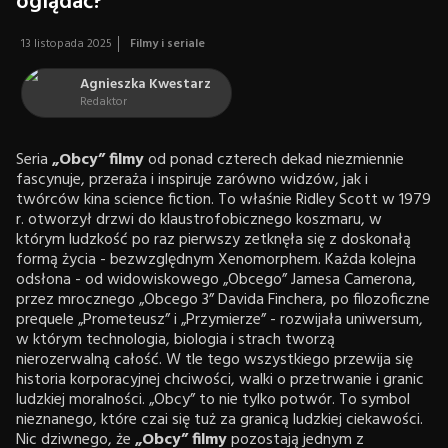
oglądać?
13 listopada 2025
Filmy i seriale
Agnieszka Kwestarz
Redaktor
Seria
„Obcy” filmy
od ponad czterech dekad niezmiennie
fascynuje, przeraża i inspiruje zarówno widzów, jak i
twórców kina science fiction. To właśnie Ridley Scott w 1979
r. otworzył drzwi do klaustrofobicznego koszmaru, w
którym ludzkość po raz pierwszy zetknęła się z doskonałą
formą życia - bezwzględnym Xenomorphem. Każda kolejna
odsłona - od widowiskowego „Obcego” Jamesa Camerona,
przez mrocznego „Obcego 3” Davida Finchera, po filozoficzne
prequele „Prometeusz” i „Przymierze” - rozwijała uniwersum,
w którym technologia, biologia i strach tworzą
nierozerwalną całość. W tle tego wszystkiego przewija się
historia korporacyjnej chciwości, walki o przetrwanie i granic
ludzkiej moralności. „Obcy” to nie tylko potwór. To symbol
nieznanego, które czai się tuż za granicą ludzkiej ciekawości.
Nic dziwnego, że
„Obcy” filmy
pozostają jednym z