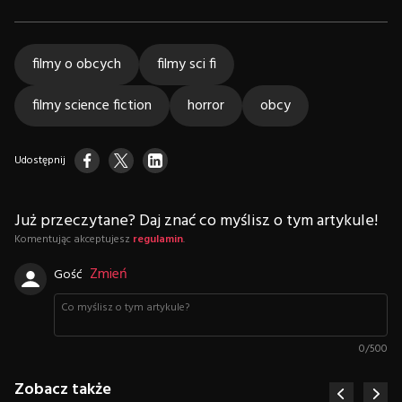
filmy o obcych
filmy sci fi
filmy science fiction
horror
obcy
Udostępnij
Już przeczytane? Daj znać co myślisz o tym artykule!
Komentując akceptujesz
regulamin
.
Zmień
Gość
0
/
500
Zobacz także