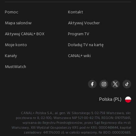
Pomoc
Kontakt
Mapa salonów
Aktywuj Voucher
Aktywuj CANAL+ BOX
Program TV
Moje konto
Doładuj TV na kartę
Kanały
CANAL+ wiki
MustWatch
Polska (PL)
CANAL+ Polska S.A., al. gen. W. Sikorskiego 9, 02-758 Warszawa, skr.
pocztowa nr 8, 02-100, Warszawa NIP 521-00-82-774, REGON: 010175861,
wpisana do Rejestru Przedsiębiorców, przez Sąd Rejonowy dla m.st.
Warszawy, XIII Wydział Gospodarczy KRS pod nr KRS: 0000469644, kapitał
zakładowy: 441.176.000 zł, w całości wpłacony, Nr BDO: 000030685.