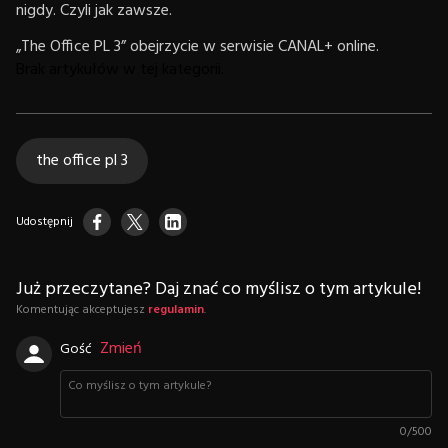
nigdy. Czyli jak zawsze.
„The Office PL 3” obejrzycie w serwisie CANAL+ online.
Brak artykułów w tej kategorii.
the office pl 3
Udostępnij
Już przeczytane? Daj znać co myślisz o tym artykule!
Komentując akceptujesz
regulamin
.
Zmień
Gość
0
/
500