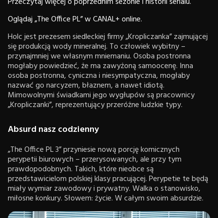
Przeczytaj więcej o poprzednim sezonie i historii serialu.
Oglądaj „The Office PL” w CANAL+ online.
Holc jest prezesem siedleckiej firmy „Kropliczanka” zajmującej
się produkcją wody mineralnej. To człowiek wybitny –
przynajmniej we własnym mniemaniu. Osoba postronna
mogłaby powiedzieć, że ma zawyżoną samoocenę. Inna
osoba postronna, cyniczna i niesympatyczna, mogłaby
nazwać go narcyzem, błaznem, a nawet idiotą.
Mimowolnymi świadkami jego wygłupów są pracownicy
„Kropliczanki”, reprezentujący przeróżne ludzkie typy.
Absurd nasz codzienny
„The Office PL 3” przyniesie nową porcję komicznych
perypetii biurowych – przerysowanych, ale przy tym
prawdopodobnych. Takich, które nieobce są
przedstawicielom polskiej klasy pracującej. Perypetie te będą
miały wymiar zawodowy i prywatny. Walka o stanowisko,
miłosne konkury. Słowem: życie. W całym swoim absurdzie.