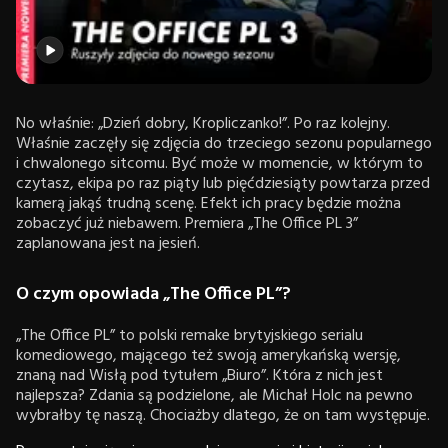
No właśnie: „Dzień dobry, Kropliczanko!”. Po raz kolejny.
Właśnie zaczęły się zdjęcia do trzeciego sezonu popularnego
i chwalonego sitcomu. Być może w momencie, w którym to
czytasz, ekipa po raz piąty lub pięćdziesiąty powtarza przed
kamerą jakąś trudną scenę. Efekt ich pracy będzie można
zobaczyć już niebawem. Premiera „The Office PL 3”
zaplanowana jest na jesień.
O czym opowiada „The Office PL”?
„The Office PL” to polski remake brytyjskiego serialu
komediowego, mającego też swoją amerykańską wersję,
znaną nad Wisłą pod tytułem „Biuro”. Która z nich jest
najlepsza? Zdania są podzielone, ale Michał Holc na pewno
wybrałby tę naszą. Chociażby dlatego, że on tam występuje.