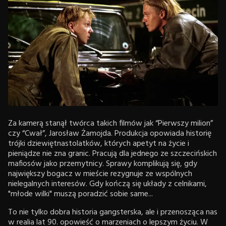
Za kamerą stanął twórca takich filmów jak “Pierwszy milion”
czy “Cwał”, Jarosław Żamojda. Produkcja opowiada historię
trójki dziewiętnastolatków, których apetyt na życie i
pieniądze nie zna granic. Pracują dla jednego ze szczecińskich
mafiosów jako przemytnicy. Sprawy komplikują się, gdy
największy bogacz w mieście rezygnuje ze wspólnych
nielegalnych interesów. Gdy kończą się układy z celnikami,
"młode wilki" muszą poradzić sobie same...
To nie tylko dobra historia gangsterska, ale i przenosząca nas
w realia lat 90. opowieść o marzeniach o lepszym życiu. W