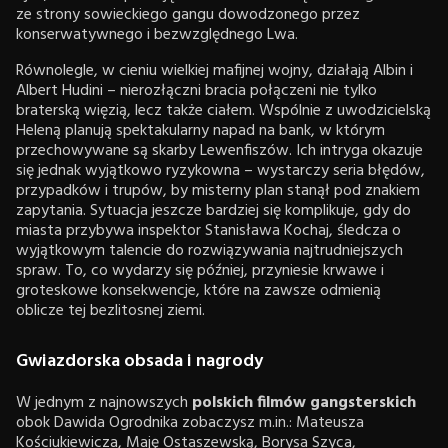
ze strony sowieckiego gangu dowodzonego przez
konserwatywnego i bezwzględnego Lwa.
Równolegle, w cieniu wielkiej mafijnej wojny, działają Albin i
Albert Hudini – nierozłączni bracia połączeni nie tylko
braterską więzią, lecz także ciałem. Wspólnie z uwodzicielską
Heleną planują spektakularny napad na bank, w którym
przechowywane są skarby Lewenfiszów. Ich intryga okazuje
się jednak wyjątkowo ryzykowna – wystarczy seria błędów,
przypadków i trupów, by misterny plan stanął pod znakiem
zapytania. Sytuacja jeszcze bardziej się komplikuje, gdy do
miasta przybywa inspektor Stanisława Kochaj, śledcza o
wyjątkowym talencie do rozwiązywania najtrudniejszych
spraw. To, co wydarzy się później, przyniesie krwawe i
groteskowe konsekwencje, które na zawsze odmienią
oblicze tej bezlitosnej ziemi.
Gwiazdorska obsada i nagrody
W jednym z najnowszych
polskich filmów gangsterskich
obok Dawida Ogrodnika zobaczysz m.in.: Mateusza
Kościukiewicza, Maję Ostaszewską, Borysa Szyca,