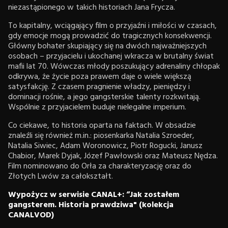
niezastąpionego w takich historiach Jana Frycza.
To kapitalny, wciągający film o przyjaźni i miłości w czasach,
gdy emocje mogą prowadzić do tragicznych konsekwencji.
Główny bohater skupiający się na dwóch najważniejszych
osobach – przyjacielu i ukochanej wkracza w brutalny świat
mafii lat 70. Wówczas młody poszukujący adrenaliny chłopak
odkrywa, że życie poza prawem daje o wiele większą
satysfakcję. Z czasem pragnienie władzy, pieniędzy i
dominacji rośnie, a jego gangsterskie talenty rozkwitają.
Wspólnie z przyjacielem buduje nielegalne imperium.
Co ciekawe, to historia oparta na faktach. W obsadzie
znaleźli się również m.in.: piosenkarka Natalia Szroeder,
Natalia Siwiec, Adam Woronowicz, Piotr Rogucki, Janusz
Chabior, Marek Dyjak, Józef Pawłowski oraz Mateusz Nędza.
Film
nominowano do Orła za charakteryzację oraz do
Złotych Lwów za całokształt.
Wypożycz w serwisie CANAL+: “Jak zostałem
gangsterem. Historia prawdziwa" (kolekcja
CANALVOD)