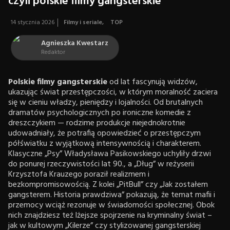
czyli polskie filmy gangsterskie
14 stycznia 2026
Filmy i seriale
,
TOP
Agnieszka Kwestarz
Redaktor
Polskie filmy gangsterskie
od lat fascynują widzów,
ukazując świat przestępczości, w którym moralność zaciera
się w cieniu władzy, pieniędzy i lojalności. Od brutalnych
dramatów psychologicznych po ironiczne komedie z
dreszczykiem — rodzime produkcje niejednokrotnie
udowadniały, że potrafią opowiedzieć o przestępczym
półświatku z wyjątkową intensywnością i charakterem.
Klasyczne „Psy” Władysława Pasikowskiego uchyliły drzwi
do ponurej rzeczywistości lat 90., a „Dług” w reżyserii
Krzysztofa Krauzego poraził realizmem i
bezkompromisowością. Z kolei „PitBull” czy „Jak zostałem
gangsterem. Historia prawdziwa” pokazują, że temat mafii i
przemocy wciąż rezonuje w świadomości społecznej. Obok
nich znajdziesz też lżejsze spojrzenie na kryminalny świat –
jak w kultowym „Kilerze” czy stylizowanej gangsterskiej