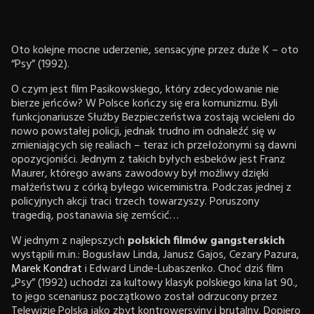
Oto kolejne mocne uderzenie, sensacyjne przez duże K – oto
“Psy” (1992).
O czym jest film Pasikowskiego, który zdecydowanie nie
bierze jeńców? W Polsce kończy się era komunizmu. Byli
funkcjonariusze Służby Bezpieczeństwa zostają wcieleni do
nowo powstałej policji, jednak trudno im odnaleźć się w
zmieniających się realiach – teraz ich przełożonymi są dawni
opozycjoniści. Jednym z takich byłych esbeków jest Franz
Maurer, którego awans zawodowy był możliwy dzięki
małżeństwu z córką byłego wiceministra. Podczas jednej z
policyjnych akcji traci trzech towarzyszy. Poruszony
tragedią, postanawia się zemścić…
W jednym z najlepszych
polskich filmów gangsterskich
wystąpili m.in.: Bogusław Linda, Janusz Gajos, Cezary Pazura,
Marek Kondrat
i Edward Linde-Lubaszenko. Choć dziś film
„Psy” (1992) uchodzi za kultowy klasyk polskiego kina lat 90.,
to jego scenariusz początkowo został odrzucony przez
Telewizję Polską jako zbyt kontrowersyjny i brutalny. Dopiero