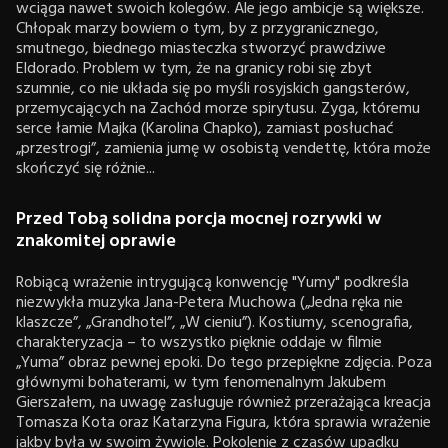
wciąga nawet swoich kolegów. Ale jego ambicje są większe.
Chłopak marzy bowiem o tym, by z przygranicznego,
smutnego, biednego miasteczka stworzyć prawdziwe
Eldorado. Problem w tym, że na granicy robi się zbyt
szumnie, co nie układa się po myśli rosyjskich gangsterów,
przemycających na Zachód morze spirytusu. Zyga, któremu
serce łamie Majka (Karolina Chapko), zamiast posłuchać
„przestrogi”, zamienia jumę w osobistą vendettę, która może
skończyć się różnie...
Przed Tobą solidna porcja mocnej rozrywki w
znakomitej oprawie
Robiącą wrażenie intrygującą konwencję "Yumy" podkreśla
niezwykła muzyka Jana-Petera Muchowa („Jedna ręka nie
klaszcze”, „Grandhotel”, „W cieniu”). Kostiumy, scenografia,
charakteryzacja – to wszystko pięknie oddaje w filmie
„Yuma” obraz pewnej epoki. Do tego przepiękne zdjęcia. Poza
głównymi bohaterami, w tym fenomenalnym Jakubem
Gierszałem, na uwagę zasługuje również przerażająca kreacja
Tomasza Kota oraz Katarzyna Figura, która sprawia wrażenie
jakby była w swoim żywiole. Pokolenie z czasów upadku