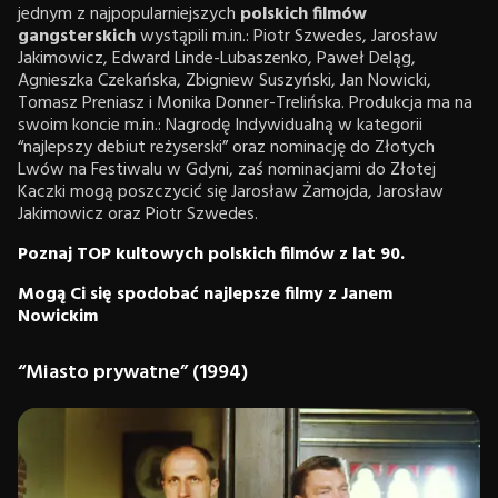
jednym z najpopularniejszych
polskich filmów
gangsterskich
wystąpili m.in.: Piotr Szwedes, Jarosław
Jakimowicz, Edward Linde-Lubaszenko, Paweł Deląg,
Agnieszka Czekańska, Zbigniew Suszyński, Jan Nowicki,
Tomasz Preniasz i Monika Donner-Trelińska. Produkcja ma na
swoim koncie m.in.: Nagrodę Indywidualną w kategorii
“najlepszy debiut reżyserski” oraz nominację do Złotych
Lwów na Festiwalu w Gdyni, zaś nominacjami do Złotej
Kaczki mogą poszczycić się Jarosław Żamojda, Jarosław
Jakimowicz oraz Piotr Szwedes.
Poznaj TOP kultowych polskich filmów z lat 90.
Mogą Ci się spodobać najlepsze filmy z Janem
Nowickim
“Miasto prywatne” (1994)