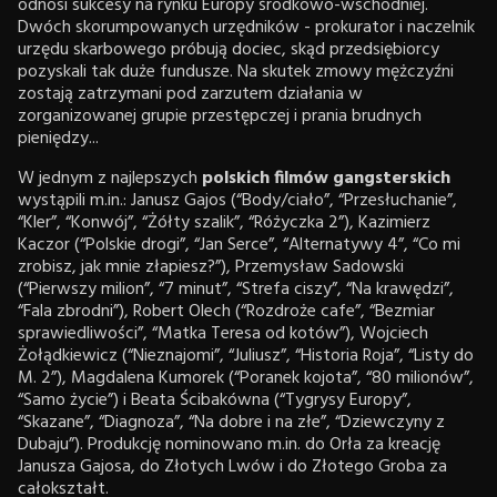
odnosi sukcesy na rynku Europy środkowo-wschodniej.
Dwóch skorumpowanych urzędników - prokurator i naczelnik
urzędu skarbowego próbują dociec, skąd przedsiębiorcy
pozyskali tak duże fundusze. Na skutek zmowy mężczyźni
zostają zatrzymani pod zarzutem działania w
zorganizowanej grupie przestępczej i prania brudnych
pieniędzy...
W jednym z najlepszych
polskich filmów gangsterskich
wystąpili m.in.: Janusz Gajos (“Body/ciało”, “Przesłuchanie”,
“Kler”, “Konwój”, “Żółty szalik”, “Różyczka 2”), Kazimierz
Kaczor (“Polskie drogi”, “Jan Serce”, “Alternatywy 4”, “Co mi
zrobisz, jak mnie złapiesz?”), Przemysław Sadowski
(“Pierwszy milion”, “7 minut”, “Strefa ciszy”, “Na krawędzi”,
“Fala zbrodni”), Robert Olech (“Rozdroże cafe”, “Bezmiar
sprawiedliwości”, “Matka Teresa od kotów”), Wojciech
Żołądkiewicz (“Nieznajomi”, “Juliusz”, “Historia Roja”, “Listy do
M. 2”), Magdalena Kumorek (“Poranek kojota”, “80 milionów”,
“Samo życie”) i Beata Ścibakówna (“Tygrysy Europy”,
“Skazane”, “Diagnoza”, “Na dobre i na złe”, “Dziewczyny z
Dubaju”). Produkcję nominowano m.in. do Orła za kreację
Janusza Gajosa, do Złotych Lwów i do Złotego Groba za
całokształt.