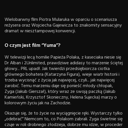
Wielobarwny film Piotra Mularuka w oparciu o scenariusza
reżysera oraz Wojciecha Gajewicza to znakomity sensacyjny
dramat w niesztampowej konwencji.
O czym jest film “Yuma”?
W telewizji lecą homilie Papieża Polaka, z kaseciaka niesie się
Dr Alban i 2Unlimited, prawdziwe adidasy to marzenie ściętej
głowy... PRL upadł. Jak twierdzi przedsiębiorcza ciotka
głównego bohatera (Katarzyna Figura), wieje wiatr historii i
trzeba wycisnąć z życia jak najwięcej, czyli... jak najwięcej
zarobić. Temu marzeniu daje się ponieść młody chłopak,
Zyga (Jakub Gierszał), który wraz ze swoją paczką (Jakub
Kamieński, Krzysztof Skonieczny, Helena Sujecka) marzy o
kolorowym życiu jak na Zachodzie.
Okazuje się, że to życie na wyciągnięcie ręki. Wystarczy tylko
„odebrać” Niemcom to, co Polakom zabrali. Zyga świetnie się
czuje w roli drobnego złodzieja, dobrze mu idzie, w proceder