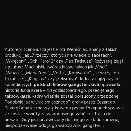
Autorem scenariusza jest Piotr Wereśniak, znany z takich
produkcji jak „7 rzeczy, których nie wiecie o facetach”,
„Wkręceni”, „Och, Karol 2” czy „Pan Tadeusz”. Reżyserią zajął
się Juliusz Machulski, twórca hitów takich jak „Vinci”,
„Vabank”, „Mały Zgon”, „Volta”, „Kołysanka”, „Ile waży koń
trojański?”, „Kingsajz” czy „Seksmisja”. Jeden z najlepszych
komediowych
polskich filmów gangsterskich
opowiada
historię Jurka Kilera – trzydziestoletniego, przeciętnego
taksówkarza, który właśnie został porzucony przez żonę.
Podobnie jak w „Nic śmiesznego”, grany przez Cezarego
Pazurę bohater ma wyjątkowego pecha. Przypadek sprawia,
że zostaje wzięty za zawodowego zabójcę i trafia do
aresztu. Gdy jest przewożony do innego zakładu karnego,
niespodziewanie odbija go warszawski gangster…