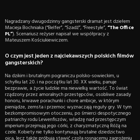
Nagradzany dwugodzinny gangsterski dramat jest dziełem
Macieja Bochniaka (“Belfer”, “Szadź”, “Freestyle”,
“The Office
PL”
). Scenariusz reżyser napisał we współpracy z
Mateuszem Kościukiewiczem.
O czym jest jeden z najciekawszych polskich filmów
gangsterskich?
Na dzikim i brutalnym pograniczu polsko-sowieckim, u
schyłku lat 20. i na początku lat 30. XX wieku, panuje
bezprawie, a życie ludzkie ma niewielką wartość. To świat
rządzony przez amoralnych przestępców, osobliwe zasady
honoru, krwawe porachunki i chore ambicje, w którym
pieniądze, zemsta i przemoc wyznaczają reguły gry. W tym
bezkompromisowym otoczeniu, po śmierci despotycznego
patriarchy rodu Lewenfiszów, władzę nad przestępczym
imperium przejmują jego córki, z charyzmatyczną Różą na
czele. Kobiety nie tylko kontynuują brutalne dziedzictwo
ojca, lecz także próbują stawić czoła rosnącemu zagrożeniu