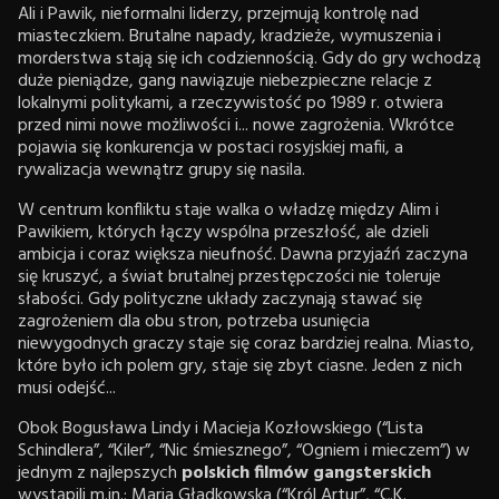
Ali i Pawik, nieformalni liderzy, przejmują kontrolę nad
miasteczkiem. Brutalne napady, kradzieże, wymuszenia i
morderstwa stają się ich codziennością. Gdy do gry wchodzą
duże pieniądze, gang nawiązuje niebezpieczne relacje z
lokalnymi politykami, a rzeczywistość po 1989 r. otwiera
przed nimi nowe możliwości i... nowe zagrożenia. Wkrótce
pojawia się konkurencja w postaci rosyjskiej mafii, a
rywalizacja wewnątrz grupy się nasila.
W centrum konfliktu staje walka o władzę między Alim i
Pawikiem, których łączy wspólna przeszłość, ale dzieli
ambicja i coraz większa nieufność. Dawna przyjaźń zaczyna
się kruszyć, a świat brutalnej przestępczości nie toleruje
słabości. Gdy polityczne układy zaczynają stawać się
zagrożeniem dla obu stron, potrzeba usunięcia
niewygodnych graczy staje się coraz bardziej realna. Miasto,
które było ich polem gry, staje się zbyt ciasne. Jeden z nich
musi odejść...
Obok Bogusława Lindy i Macieja Kozłowskiego (“Lista
Schindlera”, “Kiler”, “Nic śmiesznego”, “Ogniem i mieczem”) w
jednym z najlepszych
polskich filmów gangsterskich
wystąpili m.in.: Maria Gładkowska (“Król Artur”, “C.K.