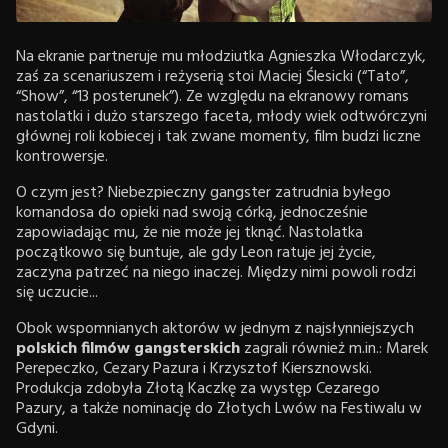
Na ekranie partneruje mu młodziutka Agnieszka Włodarczyk,
zaś za scenariuszem i reżyserią stoi Maciej Ślesicki (“Tato”,
“Show”, “13 posterunek”). Ze względu na ekranowy romans
nastolatki i dużo starszego faceta, młody wiek odtwórczyni
głównej roli kobiecej i tak zwane momenty, film budzi liczne
kontrowersje.
O czym jest? Niebezpieczny gangster zatrudnia byłego
komandosa do opieki nad swoją córką, jednocześnie
zapowiadając mu, że nie może jej tknąć. Nastolatka
początkowo się buntuje, ale gdy Leon ratuje jej życie,
zaczyna patrzeć na niego inaczej. Między nimi powoli rodzi
się uczucie...
Obok wspomnianych aktorów w jednym z najsłynniejszych
polskich filmów gangsterskich
zagrali również m.in.: Marek
Perepeczko, Cezary Pazura i Krzysztof Kiersznowski.
Produkcja zdobyła Złotą Kaczkę za występ Cezarego
Pazury, a także nominację do Złotych Lwów na Festiwalu w
Gdyni.