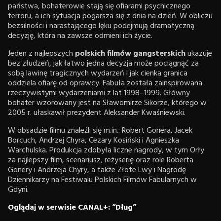
państwa, bohaterowie stają się ofiarami psychicznego
terroru, a ich sytuacja pogarsza się z dnia na dzień. W obliczu
bezsilności i narastającego lęku podejmują dramatyczną
decyzję, która na zawsze odmieni ich życie.
Jeden z najlepszych
polskich filmów gangsterskich
ukazuje
bez złudzeń, jak łatwo jedna decyzja może pociągnąć za
sobą lawinę tragicznych wydarzeń i jak cienka granica
oddziela ofiarę od oprawcy. Fabuła została zainspirowana
rzeczywistymi wydarzeniami z lat 1998–1999. Główny
bohater wzorowany jest na Sławomirze Sikorze, którego w
2005 r. ułaskawił prezydent Aleksander Kwaśniewski.
W obsadzie filmu znaleźli się m.in.: Robert Gonera, Jacek
Borcuch, Andrzej Chyra, Cezary Kosiński i Agnieszka
Warchulska. Produkcja zdobyła liczne nagrody, w tym Orły
za najlepszy film, scenariusz, reżyserię oraz role Roberta
Gonery i Andrzeja Chyry, a także Złote Lwy i Nagrodę
Dziennikarzy na Festiwalu Polskich Filmów Fabularnych w
Gdyni.
Oglądaj w serwisie CANAL+: “Dług”