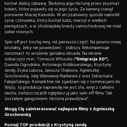
kochał dobrą zabawę. Śledzimy jego historię przez pryzmat
kobiet, które pojawiły się w jego życiu. Za kamerą stanął
ponownie Maciej Kawulski. W arcyzabawny sposób nakreślił
życie człowieka, który kochał ludzi, marzył o wielkich
pieniądzach, a w złodziejskiej branży samochodowej nie miał
sobie równych.
Spin-off jest trochę inny, niż pierwsza część. Na pewno mniej
brutalny, żeby nie powiedzieć - słabszy. Rekompensuje
natomiast to wrażenie genialna obsada. Na ekranie
zobaczysz m.in.: Tomasza Włosoka (
"Emigracja XD"
),
Dawida Ogrodnika, Antoniego Królikowskiego, Krystynę
Jandę, Eryka Lubosa, Janusza Chabiora, Agnieszkę
Grochowską, Julię Wieniawę-Narkiewicz oraz Sebastiana
Fabijańskiego. Kompletnie nie zgadzam się z nominacjami do
Węży, ta produkcja naprawdę nie jest zła, wręcz całkiem
niezła, zwłaszcza jeśli oglądasz ją jako spin-off filmu “Jak
zostałem gangsterem. Historia prawdziwa”.
Mogą Cię zainteresować najlepsze filmy z Agnieszką
Grochowską
Poznaj TOP produkcji z Krystyną Jandą