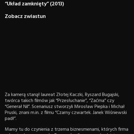
“Układ zamknięty” (2013)
Zobacz zwiastun
Za kamerą stanął laureat Złotej Kaczki, Ryszard Bugajski,
twórca takich filmów jak “Przesłuchanie”, “Zaćma” czy
“Generał Nil”. Scenariusz stworzyli Mirosław Piepka i Michał
Pruski, znani m.in. z filmu “Czarny czwartek. Janek Wiśniewski
padł”.
Mamy tu do czynienia z trzema biznesmenami, których firma