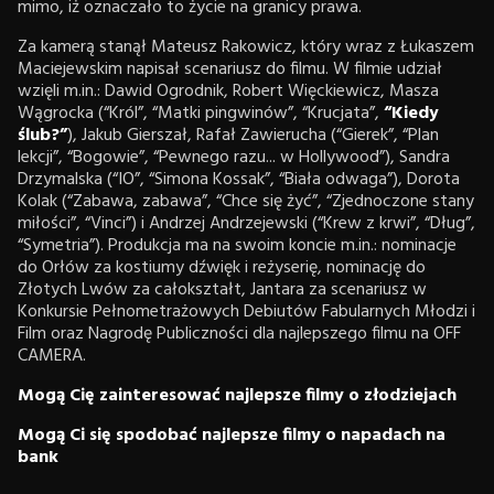
mimo, iż oznaczało to życie na granicy prawa.
Za kamerą stanął Mateusz Rakowicz, który wraz z Łukaszem
Maciejewskim napisał scenariusz do filmu. W filmie udział
wzięli m.in.: Dawid Ogrodnik, Robert Więckiewicz, Masza
Wągrocka (“Król”, “Matki pingwinów”, “Krucjata”,
“Kiedy
ślub?”
), Jakub Gierszał, Rafał Zawierucha (“Gierek”, “Plan
lekcji”, “Bogowie”, “Pewnego razu... w Hollywood”), Sandra
Drzymalska (“IO”, “Simona Kossak”, “Biała odwaga”), Dorota
Kolak (“Zabawa, zabawa”, “Chce się żyć”, “Zjednoczone stany
miłości”, “Vinci”) i Andrzej Andrzejewski (“Krew z krwi”, “Dług”,
“Symetria”). Produkcja ma na swoim koncie m.in.: nominacje
do Orłów za kostiumy dźwięk i reżyserię, nominację do
Złotych Lwów za całokształt, Jantara za scenariusz w
Konkursie Pełnometrażowych Debiutów Fabularnych Młodzi i
Film oraz Nagrodę Publiczności dla najlepszego filmu na OFF
CAMERA.
Mogą Cię zainteresować najlepsze filmy o złodziejach
Mogą Ci się spodobać najlepsze filmy o napadach na
bank