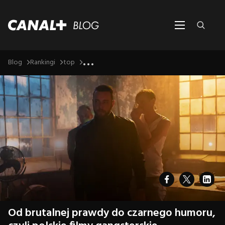
...
Blog
Rankingi
top
Od brutalnej prawdy do czarnego humoru,