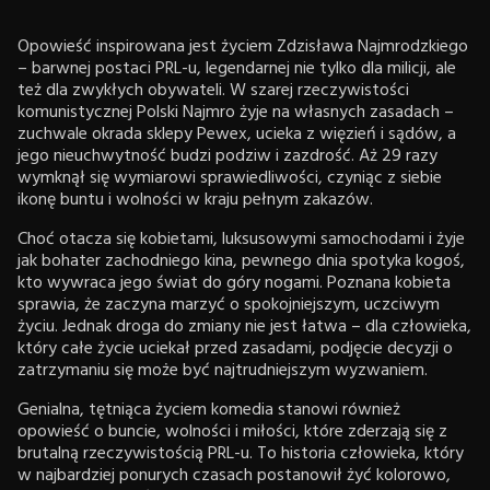
Opowieść inspirowana jest życiem Zdzisława Najmrodzkiego
– barwnej postaci PRL-u, legendarnej nie tylko dla milicji, ale
też dla zwykłych obywateli. W szarej rzeczywistości
komunistycznej Polski Najmro żyje na własnych zasadach –
zuchwale okrada sklepy Pewex, ucieka z więzień i sądów, a
jego nieuchwytność budzi podziw i zazdrość. Aż 29 razy
wymknął się wymiarowi sprawiedliwości, czyniąc z siebie
ikonę buntu i wolności w kraju pełnym zakazów.
Choć otacza się kobietami, luksusowymi samochodami i żyje
jak bohater zachodniego kina, pewnego dnia spotyka kogoś,
kto wywraca jego świat do góry nogami. Poznana kobieta
sprawia, że zaczyna marzyć o spokojniejszym, uczciwym
życiu. Jednak droga do zmiany nie jest łatwa – dla człowieka,
który całe życie uciekał przed zasadami, podjęcie decyzji o
zatrzymaniu się może być najtrudniejszym wyzwaniem.
Genialna, tętniąca życiem komedia stanowi również
opowieść o buncie, wolności i miłości, które zderzają się z
brutalną rzeczywistością PRL-u. To historia człowieka, który
w najbardziej ponurych czasach postanowił żyć kolorowo,