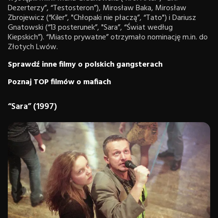
Dezerterzy”, “Testosteron”), Mirosław Baka, Mirosław
Zbrojewicz (“Kiler”, "Chłopaki nie płaczą”, “Tato") i Dariusz
Gnatowski (“13 posterunek”, "Sara”, “Świat według
Kiepskich”). “Miasto prywatne” otrzymało nominację m.in. do
Złotych Lwów.
Sprawdź inne filmy o polskich gangsterach
Poznaj TOP filmów o mafiach
“Sara” (1997)