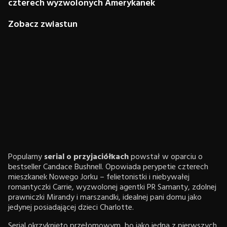
czterech wyzwolonych Amerykanek
Zobacz zwiastun
Popularny
serial o przyjaciółkach
powstał w oparciu o
bestseller Candace Bushnell. Opowiada perypetie czterech
mieszkanek Nowego Jorku – felietonistki i niebywałej
romantyczki Carrie, wyzwolonej agentki PR Samanty, zdolnej
prawniczki Mirandy i marszandki, idealnej pani domu jako
jedynej posiadającej dzieci Charlotte.
Serial okrzyknięto przełomowym, bo jako jedna z pierwszych