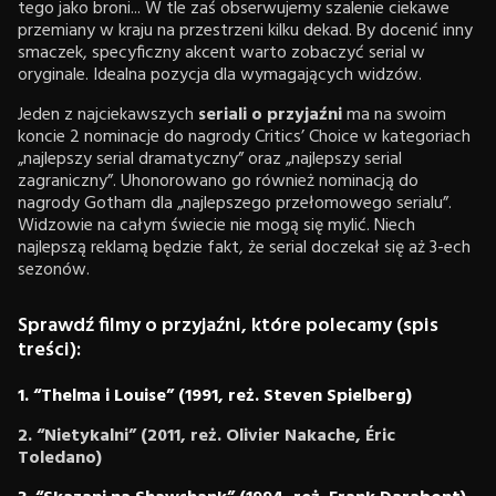
tego jako broni... W tle zaś obserwujemy szalenie ciekawe
przemiany w kraju na przestrzeni kilku dekad. By docenić inny
smaczek, specyficzny akcent warto zobaczyć serial w
oryginale. Idealna pozycja dla wymagających widzów.
Jeden z najciekawszych
seriali o przyjaźni
ma na swoim
koncie 2 nominacje do nagrody Critics’ Choice w kategoriach
„najlepszy serial dramatyczny” oraz „najlepszy serial
zagraniczny”. Uhonorowano go również nominacją do
nagrody Gotham dla „najlepszego przełomowego serialu”.
Widzowie na całym świecie nie mogą się mylić. Niech
najlepszą reklamą będzie fakt, że serial doczekał się aż 3-ech
sezonów.
Sprawdź filmy o przyjaźni, które polecamy (spis
treści):
1. “Thelma i Louise” (1991, reż. Steven Spielberg)
2. “Nietykalni” (2011, reż. Olivier Nakache, Éric
Toledano)