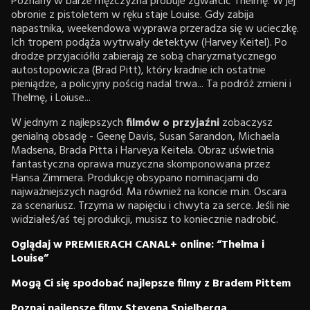
Poznany w barze mężczyzna próbuje zgwałcić Thelmę. W jej
obronie z pistoletem w ręku staje Louise. Gdy zabija
napastnika, weekendowa wyprawa przeradza się w ucieczkę.
Ich tropem podąża wytrwały detektyw (Harvey Keitel). Po
drodze przyjaciółki zabierają ze sobą charyzmatycznego
autostopowicza (Brad Pitt), który kradnie ich ostatnie
pieniądze, a policyjny pościg nadal trwa... Ta podróż zmieni i
Thelmę, i Loiuse...
W jednym z najlepszych
filmów o przyjaźni
zobaczysz
genialną obsadę - Geenę Davis, Susan Sarandon, Michaela
Madsena, Brada Pitta i Harveya Keitela. Obraz uświetnia
fantastyczna oprawa muzyczna skomponowana przez
Hansa Zimmera. Produkcję obsypano nominacjami do
najważniejszych nagród. Ma również na koncie m.in. Oscara
za scenariusz. Trzyma w napięciu i chwyta za serce. Jeśli nie
widziałeś/aś tej produkcji, musisz to koniecznie nadrobić.
Oglądaj w PREMIERACH CANAL+ online: “Thelma i
Louise”
Mogą Ci się spodobać najlepsze filmy z Bradem Pittem
Poznaj najlepsze filmy Stevena Spielberga