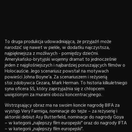
To druga produkcja udowadniająca, że przyjaźń może
narodzić się nawet w piekle, w dodatku najczystsza,
najpiękniejsza z możliwych - pomiędzy dziećmi.
Amerykańsko-brytyjski wojenny dramat to jednocześnie
jeden z najgłośniejszych i najbardziej poruszających filmów o
Holocauście. Jego scenariusz powstał na motywach
powieści Johna Boyne’a. Za scenariuszem i reżyserią
stoi zdobywca Cezara, Mark Herman. To historia kilkuletniego
syna oficera SS, który zaprzyjaźnia się z chłopcem
uwięzionym za murami obozu koncentracyjnego.
Wstrząsający obraz ma na swoim koncie nagrodę BIFA za
występ Very Farmiga, nominacje do tejże – za reżyserię i
aktorski debiut Asy Butterfield, nominacje do nagrody Goya
– w kategorii „najlepszy film europejski” oraz do nagrody IFTA
– w kategorii „najlepszy film europejski”.