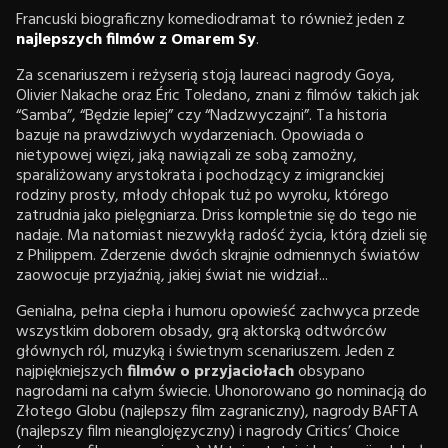
Francuski biograficzny komediodramat to również jeden z
najlepszych filmów z Omarem Sy
.
Za scenariuszem i reżyserią stoją laureaci nagrody Goya,
Olivier Nakache oraz Éric Toledano, znani z filmów takich jak
“Samba”, “Będzie lepiej” czy “Nadzwyczajni”. Ta historia
bazuje na prawdziwych wydarzeniach. Opowiada o
nietypowej więzi, jaką nawiązali ze sobą zamożny,
sparaliżowany arystokrata i pochodzący z imigranckiej
rodziny prosty, młody chłopak tuż po wyroku, którego
zatrudnia jako pielęgniarza. Driss kompletnie się do tego nie
nadaje. Ma natomiast niezwykłą radość życia, którą dzieli się
z Philippem. Zderzenie dwóch skrajnie odmiennych światów
zaowocuje przyjaźnią, jakiej świat nie widział...
Genialna, pełna ciepła i humoru opowieść zachwyca przede
wszystkim doborem obsady, grą aktorską odtwórców
głównych ról, muzyką i świetnym scenariuszem. Jeden z
najpiękniejszych
filmów o przyjaciołach
obsypano
nagrodami na całym świecie. Uhonorowano go nominacją do
Złotego Globu (najlepszy film zagraniczny), nagrody BAFTA
(najlepszy film nieanglojęzyczny) i nagrody Critics’ Choice