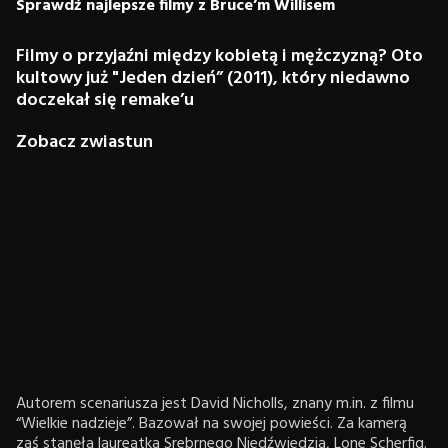
Sprawdź najlepsze filmy z Bruce’m Willisem
Filmy o przyjaźni między kobietą i mężczyzną? Oto
kultowy już "Jeden dzień” (2011), który niedawno
doczekał się remake’u
Zobacz zwiastun
Autorem scenariusza jest David Nicholls, znany m.in. z filmu
“Wielkie nadzieje”. Bazował na swojej powieści. Za kamerą
zaś stanęła laureatka Srebrnego Niedźwiedzia, Lone Scherfig.