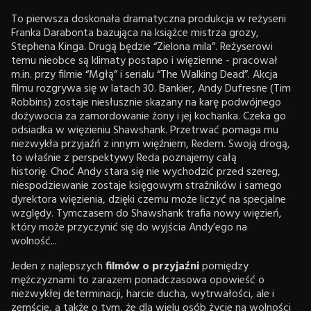
To pierwsza doskonała dramatyczna produkcja w reżyserii
Franka Darabonta bazująca na książce mistrza grozy,
Stephena Kinga. Drugą będzie “Zielona mila”. Reżyserowi
temu nieobce są klimaty postapo i więzienne - pracował
m.in. przy filmie “Mgłą” i serialu “The Walking Dead”. Akcja
filmu rozgrywa się w latach 30. Bankier, Andy Dufresne (Tim
Robbins) zostaje niesłusznie skazany na karę podwójnego
dożywocia za zamordowanie żony i jej kochanka. Czeka go
odsiadka w więzieniu Shawshank. Przetrwać pomaga mu
niezwykła przyjaźń z innym więźniem, Redem. Swoją drogą,
to właśnie z perspektywy Reda poznajemy całą
historię. Choć Andy stara się nie wychodzić przed szereg,
niespodziewanie zostaje księgowym strażników i samego
dyrektora więzienia, dzięki czemu może liczyć na specjalne
względy. Tymczasem do Shawshank trafia nowy więzień,
który może przyczynić się do wyjścia Andy’ego na
wolność...
Jeden z najlepszych
filmów o przyjaźni
pomiędzy
mężczyznami to zarazem ponadczasowa opowieść o
niezwykłej determinacji, harcie ducha, wytrwałości, ale i
zemście, a także o tym, że dla wielu osób życie na wolności