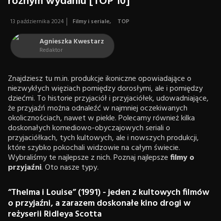
różnym wydaniu [TOP 10]
13 października 2024
Filmy i seriale
,
TOP
Agnieszka Kwestarz
Redaktor
Znajdziesz tu m.in. produkcje ikoniczne opowiadające o
niezwykłych więziach pomiędzy dorosłymi, ale i pomiędzy
dziećmi. To historie przyjaciół i przyjaciółek, udowadniające,
że przyjaźń można odnaleźć w najmniej oczekiwanych
okolicznościach, nawet w piekle. Polecamy również kilka
doskonałych komediowo-obyczajowych seriali o
przyjaciółkach, tych kultowych, ale i nowszych produkcji,
które szybko pokochali widzowie na całym świecie.
Wybraliśmy te najlepsze z nich. Poznaj najlepsze
filmy o
przyjaźni
. Oto nasze typy.
“Thelma i Louise” (1991) - jeden z kultowych filmów
o przyjaźni, a zarazem doskonałe kino drogi w
reżyserii Ridleya Scotta