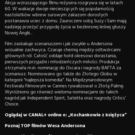
Akcja wzruszającego filmu reżysera rozgrywa się w latach
60. W wakacje dwoje niecieszących się popularnością
nastolatków wbrew surowym zakazom dorosłych
postanawia uciec z domu. Zauroczeni sobą Suzy i Sam mają
nadzieję przeżyć przygodę życia w bezkresnej leśnej głuszy
Nowej Anglii...
Film zaskakuje scenariuszem i jak zwykle u Andersona
wizualnie zachwyca. Czaruje chemią między odtwórcami
głównych ról. Całość oddaje hołd okresowi dorastania,
pierwszych przyjaźni i młodzieńczych miłości. Produkcja
otrzymała m.in. nominację do Oscara i nagrody BAFTA za
scenariusz. Nominowano go także do Złotego Globu w
kategorii “najlepsza komedia”. Na Międzynarodowym
Festiwalu Filmowym w Cannes rywalizował o Złotą Palmę.
Wyróżniono go również wieloma nominacjami do takich
nagród jak Independent Spirit, Satelita oraz nagrody Critics’
Choice.
Oglądaj w CANAL+ online o: „Kochankowie z księżyca”
Poznaj TOP filmów Wesa Andersona