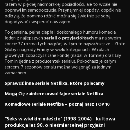
razem w pięknej nadmorskiej posiadłości, ale to wcale nie
poprawi im samopoczucia. Przynajmniej dopóty, dopóki nie
odkryją, że pomimo różnić można się świetnie ze sobą
dogadywać i wspierać nawzajem.
To genialna, pełna ciepła i doskonałego humoru komedia.
Jeden z najlepszych
seriali o przyjaciółkach
ma na swoim
koncie 37 rozmaitych nagród, w tym te najważniejsze - Złote
Globy i nagrody Emmy w wielu kategoriach. W rolach
głównych zobaczysz Jane Fondę (nadal w formie!) oraz Lily
Tomlin (jedna z producentek serialu). Pokochasz je całym
sercem. 7 sezonów serialu można wciągnąć za jednym
zamachem.
Sprawdź inne seriale Netflixa, które polecamy
Mogą Cię zainteresować fajne seriale Netflixa
Komediowe seriale Netflixa – poznaj nasz TOP 10
“Seks w wielkim mieście" (1998-2004) - kultowa
produkcja lat 90. o nieśmiertelnej przyjaźni