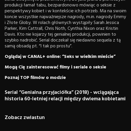
produkcji łamał tabu, bezpardonowo mówiąc o seksie z
perspektywy kobiet i w kontekście ich potrzeb. Ma na swoim
koncie wszystkie najważniejsze nagrody, m.in. nagrody Emmy
i Złote Globy. W rolach głównych wystąpiły Sarah Jessica
Parker, Kim Cattrall, Chris Noth, Cynthia Nixon oraz Kristin
Davis. Kto nie kojarzy tej genialnej produkcji, powinien to
szybko nadrobić. Serial doczekał się niedawno sequela z tą
samą obsadą pt. “I tak po prostu”.
Oglądaj w CANAL+ online: “Seks w wielkim mieście”
Mogą Cię zainteresować filmy i seriale o seksie
Poznaj TOP filmów o modzie
Serial “Genialna przyjaciółka” (2018) - wciągająca
historia 60-letniej relacji między dwiema kobietami
Zobacz zwiastun