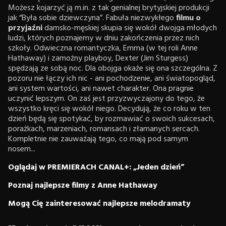
Możesz kojarzyć ją m.in. z tak genialnej brytyjskiej produkcji
jak “Była sobie dziewczyna”. Fabuła niezwykłego
filmu o
przyjaźni
damsko-męskiej skupia się wokół dwojga młodych
ludzi, których poznajemy w dniu zakończenia przez nich
szkoły. Odwieczna romantyczka, Emma (w tej roli Anne
Hathaway) i zamożny playboy, Dexter (Jim Sturgess)
spędzają ze sobą noc. Dla obojga okaże się ona szczególna. Z
pozoru nie łączy ich nic - ani pochodzenie, ani światopogląd,
ani system wartości, ani nawet charakter. Ona pragnie
uczynić lepszym. On zaś jest przyzwyczajony do tego, że
wszystko kręci się wokół niego. Decydują, że co roku w ten
dzień będą się spotykać, by rozmawiać o swoich sukcesach,
porażkach, marzeniach, romansach i złamanych sercach.
Kompletnie nie zauważają tego, co mają pod samym
nosem...
Oglądaj w PREMIERACH CANAL+: „Jeden dzień”
Poznaj najlepsze filmy z Anne Hathaway
Mogą Cię zainteresować najlepsze melodramaty