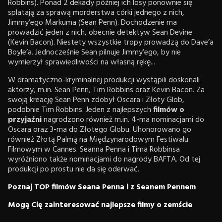
Robbins). Ponad 2 dekady później ich losy ponownie się
splatają za sprawą morderstwa córki jednego z nich,
Jimmy’ego Markuma (Sean Penn). Dochodzenie ma
prowadzić jeden z nich, obecnie detektyw Sean Devine
(Kevin Bacon). Niestety wszystkie tropy prowadzą do Dave’a
Boyle’a. Jednocześnie Sean pilnuje Jimmy’ego, by nie
wymierzył sprawiedliwości na własną rękę...
W dramatyczno-kryminalnej produkcji wystąpili doskonali
aktorzy, m.in. Sean Penn, Tim Robbins oraz Kevin Bacon. Za
swoją kreację Sean Penn zdobył Oscara i Złoty Glob,
podobnie Tim Robbins. Jeden z najlepszych
filmów o
przyjaźni
nagrodzono również m.in. 4-ma nominacjami do
Oscara oraz 3-ma do Złotego Globu. Uhonorowano go
również Złotą Palmą na Międzynarodowym Festiwalu
Filmowym w Cannes. Seanna Penna i Tima Robbinsa
wyróżniono także nominacjami do nagrody BAFTA. Od tej
produkcji po prostu nie da się oderwać.
Poznaj TOP filmów Seana Penna i z Seanem Pennem
Mogą Cię zainteresować najlepsze filmy o zemście