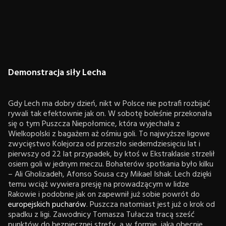
Demonstracja siły Lecha
Gdy Lech ma dobry dzień, nikt w Polsce nie potrafi rozbijać
rywali tak efektownie jak on. W sobotę boleśnie przekonała
się o tym Puszcza Niepołomice, która wyjechała z
Wielkopolski z bagażem aż ośmiu goli. To najwyższe ligowe
zwycięstwo Kolejorza od przeszło siedemdziesięciu lat i
pierwszy od 22 lat przypadek, by ktoś w Ekstraklasie strzelił
osiem goli w jednym meczu. Bohaterów spotkania było kilku
– Ali Gholizadeh, Afonso Sousa czy Mikael Ishak. Lech dzięki
temu wciąż wywiera presję na prowadzącym w lidze
Rakowie i podobnie jak on zapewnił już sobie powrót do
europejskich pucharów
. Puszcza natomiast jest już o krok od
spadku z ligi. Zawodnicy Tomasza Tułacza tracą sześć
punktów do bezpiecznej strefy, a w formie, jaką obecnie