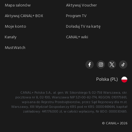
Mapa salonów
Aktywuj Voucher
Aktywuj CANAL+ BOX
Program TV
Moje konto
Doładuj TV na kartę
Kanały
CANAL+ wiki
MustWatch
Polska (PL)
CANAL+ Polska S.A., al. gen. W. Sikorskiego 9, 02-758 Warszawa, skr.
pocztowa nr 8, 02-100, Warszawa NIP 521-00-82-774, REGON: 010175861,
wpisana do Rejestru Przedsiębiorców, przez Sąd Rejonowy dla m.st.
Warszawy, XIII Wydział Gospodarczy KRS pod nr KRS: 0000469644, kapitał
zakładowy: 441.176.000 zł, w całości wpłacony, Nr BDO: 000030685.
© CANAL+
2026