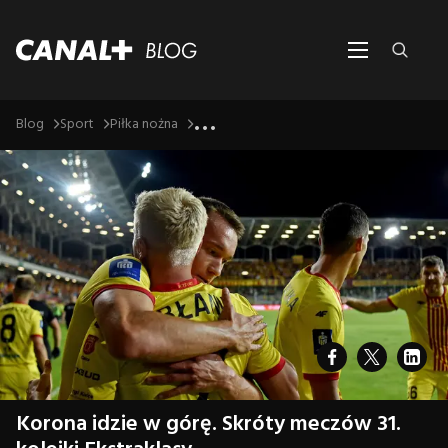
...
Blog
Sport
Piłka nożna
Korona idzie w górę. Skróty meczów 31.