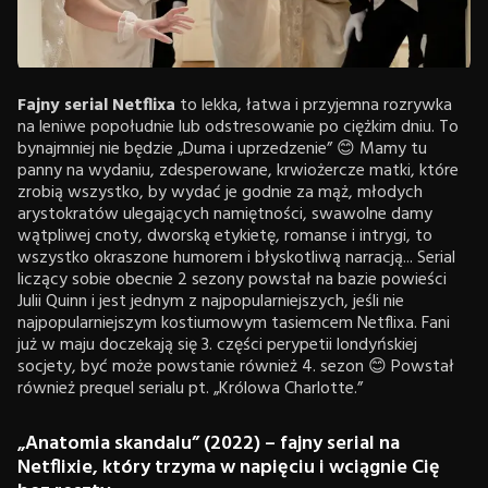
Fajny serial Netflixa
to lekka, łatwa i przyjemna rozrywka
na leniwe popołudnie lub odstresowanie po ciężkim dniu. To
bynajmniej nie będzie „Duma i uprzedzenie” 😊 Mamy tu
panny na wydaniu, zdesperowane, krwiożercze matki, które
zrobią wszystko, by wydać je godnie za mąż, młodych
arystokratów ulegających namiętności, swawolne damy
wątpliwej cnoty, dworską etykietę, romanse i intrygi, to
wszystko okraszone humorem i błyskotliwą narracją... Serial
liczący sobie obecnie 2 sezony powstał na bazie powieści
Julii Quinn i jest jednym z najpopularniejszych, jeśli nie
najpopularniejszym kostiumowym tasiemcem Netflixa. Fani
już w maju doczekają się 3. części perypetii londyńskiej
socjety, być może powstanie również 4. sezon 😊 Powstał
również prequel serialu pt. „Królowa Charlotte.”
„Anatomia skandalu” (2022) – fajny serial na
Netflixie, który trzyma w napięciu i wciągnie Cię