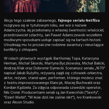
Akcja
tego szalenie zabawnego,
fajnego serialu Netflixa
rozgrywa się w tytułowym roku, we wsi o nazwie
Adamczycha. Jej przekonany o własnej świetności właściciel,
przedstawiciel szlachty, Jan Paweł Adamczewski wszelkimi
możliwymi sposobami usiłuje zapisać się na kartach historii.
Utrudniają mu to prozaiczne rodzinne awantury i nieustające
konflikty z chłopami.
W rolach głównych wystąpili: Bartłomiej Topa, Katarzyna
Herman, Michał Sikorski, Martyna Byczkowska, Michał Balicki,
Andrzej Kłak oraz Dobromir Dymecki. Scenariusz serialu „1670”
napisał Jakub Rużyłło, reżyserią zajęli się: człowiek-orkiestra,
aktor, reżyser, stand-uper, performer, którego możesz znać
z teatru improwizowanego Klancyk, Maciej Buchwald oraz
Kordian Kądziela. Za zdjęcia odpowiada szwedzki operator,
Nils Croné. Producentami seriali są Jan Kwieciński ("Sexify",
"Dzień Matki", "W lesie dziś nie zaśnie nikt"), Ivo Krankowski
oraz Akson Studio.