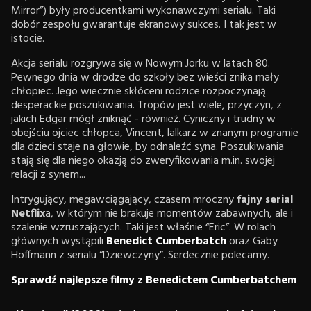
Mirror”) były producentkami wykonawczymi serialu. Taki
dobór zespołu gwarantuje ekranowy sukces. I tak jest w
istocie.
Akcja serialu rozgrywa się w Nowym Jorku w latach 80.
Pewnego dnia w drodze do szkoły bez wieści znika mały
chłopiec. Jego wiecznie skłóceni rodzice rozpoczynają
desperackie poszukiwania. Tropów jest wiele, przyczyn, z
jakich Edgar mógł zniknąć - również. Cyniczny i trudny w
obejściu ojciec chłopca, Vincent, lalkarz w znanym programie
dla dzieci staje na głowie, by odnaleźć syna. Poszukiwania
stają się dla niego okazją do zweryfikowania m.in. swojej
relacji z synem...
Intrygujący, megawciągający, czasem mroczny
fajny serial
Netflix
a, w którym nie brakuje momentów zabawnych, ale i
szalenie wzruszających. Taki jest właśnie “Eric”. W rolach
głównych wystąpili
Benedict Cumberbatch
oraz Gaby
Hoffmann z serialu “Dziewczyny”. Serdecznie polecamy.
Sprawdź najlepsze filmy z Benedictem Cumberbatchem