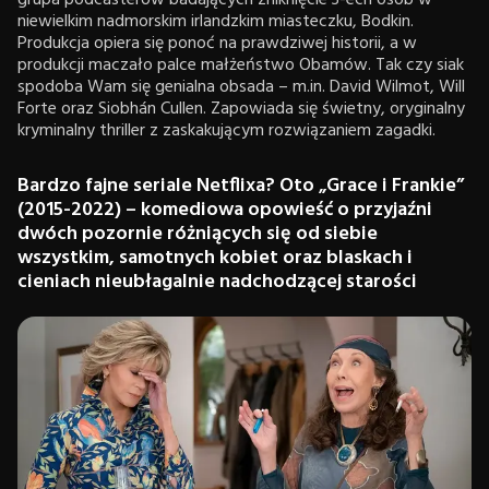
grupa podcasterów badających zniknięcie 3-ech osób w
niewielkim nadmorskim irlandzkim miasteczku, Bodkin.
Produkcja opiera się ponoć na prawdziwej historii, a w
produkcji maczało palce małżeństwo Obamów. Tak czy siak
spodoba Wam się genialna obsada – m.in. David Wilmot, Will
Forte oraz Siobhán Cullen. Zapowiada się świetny, oryginalny
kryminalny thriller z zaskakującym rozwiązaniem zagadki.
Bardzo fajne seriale Netflixa? Oto „Grace i Frankie”
(2015-2022) – komediowa opowieść o przyjaźni
dwóch pozornie różniących się od siebie
wszystkim, samotnych kobiet oraz blaskach i
cieniach nieubłagalnie nadchodzącej starości