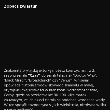
Zobacz zwiastun
Znakomitą brytyjską aktorkę możesz kojarzyć m.in. z 2.
sezonu serialu
“Czas”
lub seriali takich jak “Doctor Who”,
“Black Mirror”, “Broadchurch” czy “Venus”. Miniserial
opowiada historię środowiskowego skandalu w małej,
brytyjskiej miejscowości w hrabstwie Northamptonshire,
Corby, gdzie na przełomie lat 80. i 90. kilka matek
zauważyło, że ich dzieci cierpią na podobne wrodzone wady.
W ten sposób rozpoczyna się ich wieloletnia, nierówna walka