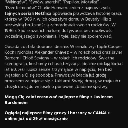
“Wikingów”, “Synów anarchii”, ”Papillon. Motylka” i
“Dżentelmenów” Charlie Hunnam. Jeden z najnowszych,
fajnych seriali Netflixa
opowiada prawdziwą historię braci,
którzy w 1989 r. w ich okazałym domu w Beverly Hills z
niezwykłą brutalnością zamordowali swoich rodziców. W
1996 r. Sąd skazał ich na karę dożywocia bez możliwości
wcześniejszego zwolnienia. I tyle, żeby nie spoilerować.
Obsada została dobrana idealnie. W serialu wystąpili: Cooper
Koch i Nicholas Alexander Chavez – w rolach braci oraz Javier
Bardem i Chloë Sevigny – w rolach ich rodziców. Świetna
scenografia, kostiumy i charakteryzacja idealnie oddają klimat
lat 80. Jeśli lubisz seriale trzymające w napięciu, ten bez
wątpienia Ci się spodoba. Prawdziwi bracia już grożą
procesem za mijanie się z faktami. Swoją drogą, w maju ub.r.
złożyli do sądu wniosek o ponowne zbadanie sprawy.
Mogą Cię zainteresować najlepsze filmy z Javierem
Bardemem
Oglądaj najlepsze filmy grozy i horrory w CANAL+
online już od 29 zł miesięcznie