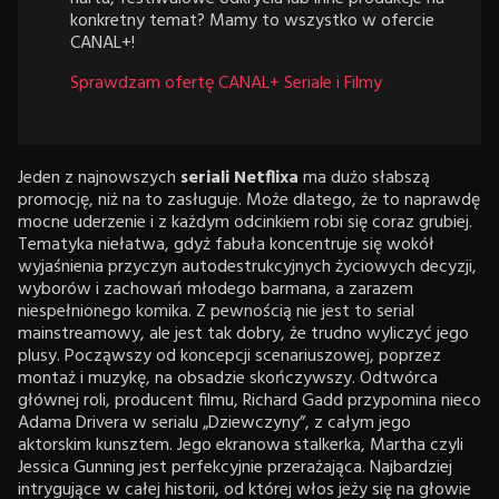
konkretny temat? Mamy to wszystko w ofercie
CANAL+!
Sprawdzam ofertę CANAL+ Seriale i Filmy
Jeden z najnowszych
seriali Netflixa
ma dużo słabszą
promocję, niż na to zasługuje. Może dlatego, że to naprawdę
mocne uderzenie i z każdym odcinkiem robi się coraz grubiej.
Tematyka niełatwa, gdyż fabuła koncentruje się wokół
wyjaśnienia przyczyn autodestrukcyjnych życiowych decyzji,
wyborów i zachowań młodego barmana, a zarazem
niespełnionego komika. Z pewnością nie jest to serial
mainstreamowy, ale jest tak dobry, że trudno wyliczyć jego
plusy. Począwszy od koncepcji scenariuszowej, poprzez
montaż i muzykę, na obsadzie skończywszy. Odtwórca
głównej roli, producent filmu, Richard Gadd przypomina nieco
Adama Drivera w serialu „Dziewczyny”, z całym jego
aktorskim kunsztem. Jego ekranowa stalkerka, Martha czyli
Jessica Gunning jest perfekcyjnie przerażająca. Najbardziej
intrygujące w całej historii, od której włos jeży się na głowie