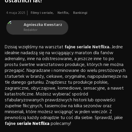
ostatnich lat!
4 maja 2025
Filmy i seriale
,
Netflix
,
Rankingi
Agnieszka Kwestarz
Redaktor
Dzisiaj wzięliśmy na warsztat
fajne seriale Netflixa.
Jedne
idealnie nadadzą się na wciągający maraton dla fanów
adrenaliny, inne na odstresowanie, a jeszcze inne to po
prostu świetne warsztatowo produkcje, których nie można
przegapić. Nagradzane i nominowane do wielu prestiżowych
statuetek w branży, ciekawe, oryginalne, najpopularniejsze na
tle danego gatunku. Znajdziesz tu produkcje polskie,
zagraniczne, obyczajowe, komediowe, sensacyjne, a nawet
katastroficzne. Możesz wybierać spośród
sfabularyzowanych prawdziwych historii lub opowieści
zupełnie fikcyjnych, tasiemców na kilka sezonów oraz
miniseriali, które możesz wciągnąć w jeden wieczór. Z
pewnością każdy odnajdzie tu coś dla siebie. Sprawdź, jakie
fajne
seriale Netflixa
polecamy!