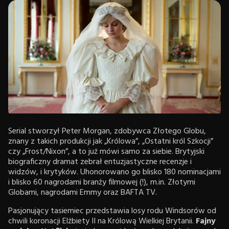
Serial stworzył Peter Morgan, zdobywca Złotego Globu,
znany z takich produkcji jak „Królowa”, „Ostatni król Szkocji”
czy „Frost/Nixon”, a to już mówi samo za siebie. Brytyjski
biograficzny dramat zebrał entuzjastyczne recenzje i
widzów, i krytyków. Uhonorowano go blisko 180 nominacjami
i blisko 60 nagrodami branży filmowej (!), m.in. Złotymi
Globami, nagrodami Emmy oraz BAFTA TV.
Pasjonujący tasiemiec przedstawia losy rodu Windsorów od
chwili koronacji Elżbiety II na Królową Wielkiej Brytanii.
Fajny