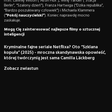
m.in.: Lavinię Wilson (“AEon Flux”), Minę Tander (“Stacja
Berlin”, “Szalony dzień”), Franza Hartwiga (“Dzika republika”,
“Bardzo poszukiwany człowiek”) i Michaela Klammera
(
“Pokój nauczycielski”
). Koniec naprawdę mocno
zaskakuje.
Mogą Cię zainteresować najlepsze filmy o sztucznej
inteligencji
Kryminalne fajne seriale Netflixa? Oto “Szklana
kopuła” (2025) - mroczna skandynawska opowieść,
której twórczynią jest sama Camilla Läckberg
Zobacz zwiastun