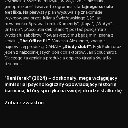
kryminalna, świetna muzyka, w większości nieznane,
„nieopatrzone” twarze to ogromna siła
fajnego serialu
Netflixa
. Na pierwszy plan wysuwa się znakomicie
wykreowana przez Juliana Świeżewskiego („25 lat
niewinności. Sprawa Tomka Komendy”, „Rojst”, „Wołyń”,
„Infamia”, „Absolutni debiutanci”) postać policjanta z
wydziału zabójstw. Towarzyszyć mu będą m.in. znana z
serialu
„The Office PL”
, Vanessa Alexander, znany z
najnowszej produkcji CANAL+
„Kiedy ślub?”
, Eryk Kulm oraz
jeden z najzdolniejszych polskich aktorów, Jan Schuchardt.
Dlaczego ta genialna produkcja dopiero ujrzała światło
dzienne...
"Reniferek" (2024) – doskonały, mega wciągający
miniserial psychologiczny opowiadający historię
barmana, który spotyka na swojej drodze stalkerkę
Zobacz zwiastun