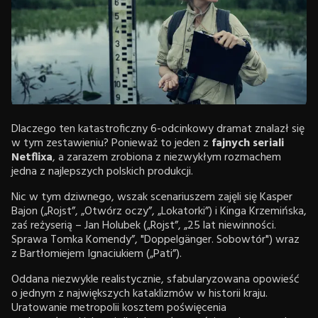
Dlaczego ten katastroficzny 6-odcinkowy dramat znalazł się
w tym zestawieniu? Ponieważ to jeden z
fajnych seriali
Netflixa
, a zarazem zrobiona z niezwykłym rozmachem
jedna z najlepszych polskich produkcji.
Nic w tym dziwnego, wszak scenariuszem zajęli się Kasper
Bajon („Rojst”, „Otwórz oczy”, „Lokatorki”) i Kinga Krzemińska,
zaś reżyserią – Jan Holubek („Rojst”, „25 lat niewinności.
Sprawa Tomka Komendy”, "Doppelgänger. Sobowtór") wraz
z Bartłomiejem Ignaciukiem („Pati”).
Oddana niezwykle realistycznie, sfabularyzowana opowieść
o jednym z największych kataklizmów w historii kraju.
Uratowanie metropolii kosztem poświęcenia