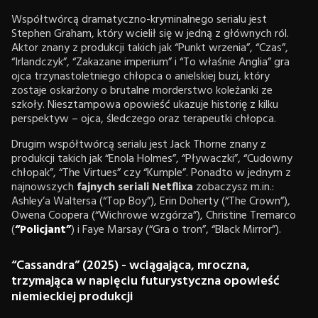
Współtwórcą dramatyczno-kryminalnego serialu jest
Stephen Graham, który wcielił się w jedną z głównych ról.
Aktor znany z produkcji takich jak “Punkt wrzenia”, “Czas”,
“Irlandczyk”, “Zakazane imperium” i “To właśnie Anglia” gra
ojca trzynastoletniego chłopca o anielskiej buzi, który
zostaje oskarżony o brutalne morderstwo koleżanki ze
szkoły. Niesztampowa opowieść ukazuje historię z kilku
perspektyw – ojca, śledczego oraz terapeutki chłopca.
Drugim współtwórcą serialu jest Jack Thorne znany z
produkcji takich jak “Enola Holmes”, “Pływaczki”, “Cudowny
chłopak”, “The Virtues” czy “Kumple”. Ponadto w jednym z
najnowszych
fajnych seriali Netflixa
zobaczysz m.in.:
Ashley’a Waltersa (“Top Boy”), Erin Doherty (“The Crown”),
Owena Coopera (“Wichrowe wzgórza”), Christine Tremarco
(
“Policjant”
) i Faye Marsay (“Gra o tron”, “Black Mirror”).
“Cassandra” (2025) - wciągająca, mroczna,
trzymająca w napięciu futurystyczna opowieść
niemieckiej produkcji