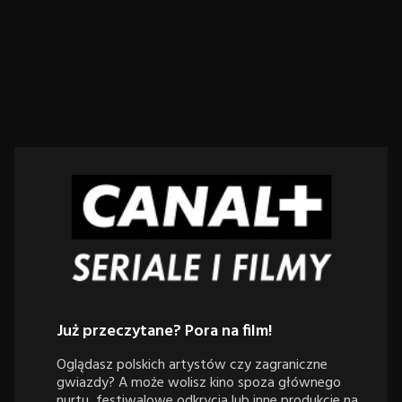
Już przeczytane? Pora na film!
Oglądasz polskich artystów czy zagraniczne
gwiazdy? A może wolisz kino spoza głównego
nurtu, festiwalowe odkrycia lub inne produkcje na