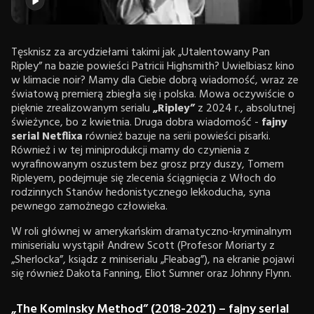
Tęsknisz za arcydziełami takimi jak „Utalentowany Pan
Ripley” na bazie powieści Patricii Highsmith? Uwielbiasz kino
w klimacie noir? Mamy dla Ciebie dobrą wiadomość, wraz ze
światową premierą zbiegła się i polska. Mowa oczywiście o
pięknie zrealizowanym serialu
„Ripley”
z 2024 r., absolutnej
świeżynce, bo z kwietnia. Druga dobra wiadomość -
fajny
serial Netflixa
również bazuje na serii powieści pisarki.
Również i w tej miniprodukcji mamy do czynienia z
wyrafinowanym oszustem bez grosz przy duszy, Tomem
Ripleyem, podejmuje się zlecenia ściągnięcia z Włoch do
rodzinnych Stanów hedonistycznego lekkoducha, syna
pewnego zamożnego człowieka.
W roli głównej w amerykańskim dramatyczno-kryminalnym
miniserialu wystąpił Andrew Scott (Profesor Moriarty z
„Sherlocka”, ksiądz z miniserialu „Fleabag”), na ekranie pojawi
się również Dakota Fanning, Eliot Sumner oraz Johnny Flynn.
„The Kominsky Method” (2018-2021) – fajny serial