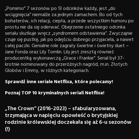
„Pomimo” 7 sezonów po 13 odcinków każdy, jest „do
wciągnięcia” niemalże za jednym zamachem. Bo od tych
bohaterów, ich relacji, ciepła, a przede wszystkim humoru po
prostu nie da się oderwać. Obejrzenie ostatniego odcinka
serialu skutkuje wręcz „syndromem odstawienia”. Zwyczajnie
czuje się pustkę, jak po odejściu dobrego przyjaciela, a nawet
całej paczki. Genialne role zagrały świetne i świetny duet –
Jane Fonda oraz Lily Tomlin. Lily jest zresztą również
producentką wykonawczą „Grace i Frankie”. Serial był 37-
krotnie nominowany do przeróżnych nagród, m.in. Złotych
Globów i Emmy, w różnych kategoriach.
Sprawdź inne seriale Netflixa, które polecamy!
Poznaj TOP 10 kryminalnych seriali Netflixa!
„The Crown” (2016-2023) – sfabularyzowana,
trzymająca w napięciu opowieść o brytyjskiej
rodzinie królewskiej doczekała się aż 6-u sezonów
(!)