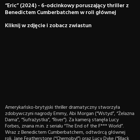
“Eric” (2024) - 6-odcinkowy poruszający thriller z
Benedictem Cumberbatchem w roli głównej
Kliknij w zdjęcie i zobacz zwiastun
Amerykańsko-brytyjski thriller dramatyczny stworzyła
zdobywczyni nagrody Emmy, Abi Morgan (“Wstyd”, “Żelazna
Dama”, “Sufrażystka”, “River”). Za kamerą stanęła Lucy
Forbes, znana m.in. z serialu “The End of the F*** World”.
Wraz z Benedictem Cumberbatchem, odtwórcą głównej
roli, Jane Featherstone (“Chernobyl”) oraz Lucy Dyke (“Black