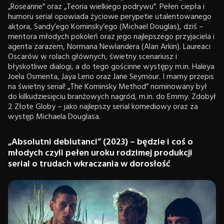
„Roseanne” oraz „Teoria wielkiego podrywu”. Pełen ciepła i
humoru serial opowiada życiowe perypetie utalentowanego
aktora, Sandy’ego Kominsky’ego (Michael Douglas), dziś –
mentora młodych pokoleń oraz jego najlepszego przyjaciela i
agenta zarazem, Normana Newlandera (Alan Arkin). Laureaci
Oscarów w rolach głównych, świetny scenariusz i
błyskotliwe dialogi, a do tego gościnne występy m.in. Haleya
Joela Osmenta, Jaya Leno oraz Jane Seymour. I mamy przepis
na świetny serial! „The Kominsky Method” nominowany był
do kilkudziesięciu branżowych nagród, m.in. do Emmy. Zdobył
2 Złote Globy – jako najlepszy serial komediowy oraz za
występ Michaela Douglasa.
„Absolutni debiutanci” (2023) – będzie i coś o
młodych czyli pełen uroku rodzimej produkcji
serial o trudach wkraczania w dorosłość