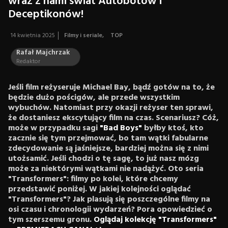
wraz z nami świat Autobotów i
Deceptikonów!
14 kwietnia 2025
Filmy i seriale
,
TOP
Rafał Majchrzak
Redaktor
Jeśli film reżyseruje Michael Bay, bądź gotów na to, że
będzie dużo pościgów, ale przede wszystkim
wybuchów. Natomiast przy okazji reżyser ten sprawi,
że dostaniesz ekscytujący film na czas. Scenariusz? Cóż,
może w przypadku sagi
"Bad Boys"
byłby ktoś, kto
zacznie się tym przejmować, bo tam wątki fabularne
zdecydowanie są jaśniejsze, bardziej można się z nimi
utożsamić. Jeśli chodzi o tę sagę, to już nasz mózg
może za niektórymi wątkami nie nadążyć. Oto seria
"Transformers": filmy po kolei, które chcemy
przedstawić poniżej. W jakiej kolejności oglądać
"Transformers"? Jak plasują się poszczególne filmy na
osi czasu i chronologii wydarzeń? Pora opowiedzieć o
tym szerszemu gronu.
Oglądaj kolekcję "Transformers"