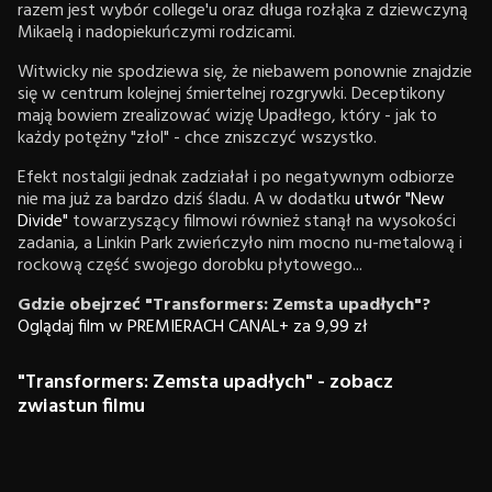
razem jest wybór college'u oraz długa rozłąka z dziewczyną
Mikaelą i nadopiekuńczymi rodzicami.
Witwicky nie spodziewa się, że niebawem ponownie znajdzie
się w centrum kolejnej śmiertelnej rozgrywki. Deceptikony
mają bowiem zrealizować wizję Upadłego, który - jak to
każdy potężny "złol" - chce zniszczyć wszystko.
Efekt nostalgii jednak zadziałał i po negatywnym odbiorze
nie ma już za bardzo dziś śladu. A w dodatku
utwór "New
Divide"
towarzyszący filmowi również stanął na wysokości
zadania, a Linkin Park zwieńczyło nim mocno nu-metalową i
rockową część swojego dorobku płytowego...
Gdzie obejrzeć "Transformers: Zemsta upadłych"?
Oglądaj film w PREMIERACH CANAL+ za 9,99 zł
"Transformers: Zemsta upadłych" - zobacz
zwiastun filmu