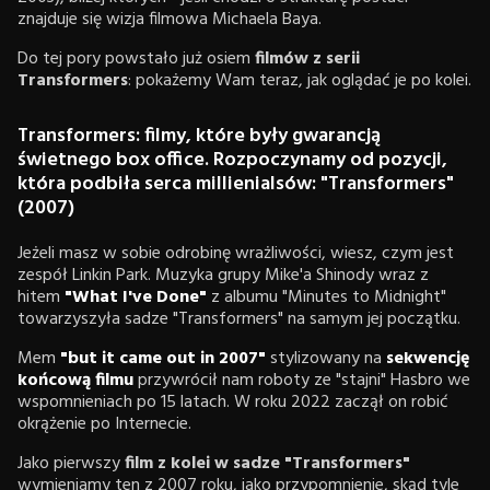
znajduje się wizja filmowa Michaela Baya.
Do tej pory powstało już osiem
filmów z serii
Transformers
:
pokażemy Wam teraz, jak oglądać je po kolei.
Transformers: filmy, które były gwarancją
świetnego box office. Rozpoczynamy od pozycji,
która podbiła serca millienialsów: "Transformers"
(2007)
Jeżeli masz w sobie odrobinę wrażliwości, wiesz, czym jest
zespół Linkin Park. Muzyka grupy Mike'a Shinody wraz z
hitem
"What I've Done"
z albumu "Minutes to Midnight"
towarzyszyła sadze "Transformers" na samym jej początku.
Mem
"but it came out in 2007"
stylizowany na
sekwencję
końcową filmu
przywrócił nam roboty ze "stajni" Hasbro we
wspomnieniach po 15 latach. W roku 2022 zaczął on robić
okrążenie po Internecie.
Jako pierwszy
film z kolei w sadze "Transformers"
wymieniamy ten z 2007 roku, jako przypomnienie, skąd tyle