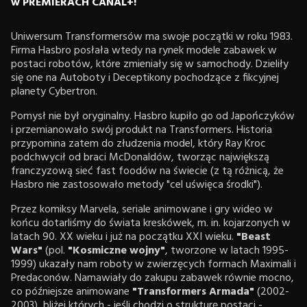
w PREMIERACH CANAL+!
Uniwersum Transformersów ma swoje początki w roku 1983.
Firma Hasbro posłała wtedy na rynek modele zabawek w
postaci robotów, które zmieniały się w samochody. Dzieliły
się one na Autoboty i Deceptikony pochodzące z fikcyjnej
planety Cybertron.
Pomysł nie był oryginalny. Hasbro kupiło go od Japończyków
i przemianowało swój produkt na Transformers. Historia
przypomina zatem do złudzenia model, który Ray Kroc
podchwycił od braci McDonaldów, tworząc największą
franczyzową sieć fast foodów na świecie (z tą różnicą, że
Hasbro nie zastosowało metody "cel uświęca środki").
Przez komiksy Marvela, seriale animowane i gry wideo w
końcu dotarliśmy do świata kreskówek, m. in. kojarzonych w
latach 90. XX wieku i już na początku XXI wieku.
"Beast
Wars"
(pol.
"Kosmiczne wojny"
, tworzone w latach 1995-
1999) ukazały nam roboty w zwierzęcych formach Maximali i
Predaconów. Namawiały do zakupu zabawek równie mocno,
co późniejsze animowane
"Transformers Armada"
(2002-
2003), bliżej których - jeśli chodzi o strukturę postaci -