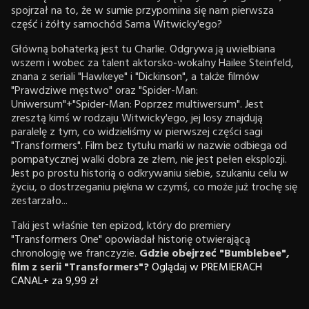
spojrzał na to, że w sumie przypomina się nam pierwsza
część i żółty samochód Sama Witwicky'ego?
Główną bohaterką jest tu Charlie. Odgrywa ją uwielbiana
wszem i wobec za talent aktorsko-wokalny Hailee Steinfeld,
znana z seriali "Hawkeye" i "Dickinson", a także filmów
"Prawdziwe męstwo" oraz "Spider-Man:
Uniwersum"+"Spider-Man: Poprzez multiwersum". Jest
zresztą kimś w rodzaju Witwicky'ego, jej losy znajdują
paralelę z tym, co widzieliśmy w pierwszej części sagi
"Transformers". Film bez tytułu marki w nazwie odbiega od
pompatycznej walki dobra ze złem, nie jest pełen eksplozji.
Jest po prostu historią o odkrywaniu siebie, szukaniu celu w
życiu, o dostrzeganiu piękna w czymś, co może już trochę się
zestarzało...
Taki jest właśnie ten epizod, który do premiery
"Transformers One" opowiadał historię otwierającą
chronologię we franczyzie.
Gdzie obejrzeć "Bumblebee",
film z serii "Transformers"?
Oglądaj w PREMIERACH
CANAL+ za 9,99 zł