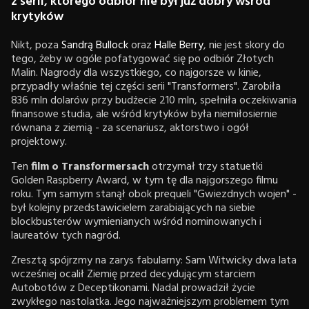
z serii, którego odbiór nie był już dobry wśród
krytyków
Nikt, poza
Sandrą Bullock
oraz
Halle Berry
, nie jest skory do
tego, żeby w ogóle pofatygować się po odbiór Złotych
Malin. Nagrody dla wszystkiego, co najgorsze w kinie,
przypadły właśnie tej części serii "Transformers". Zarobiła
836 mln dolarów przy budżecie 210 mln, spełniła oczekiwania
finansowe studia, ale wśród krytyków była niemiłosiernie
równana z ziemią - za scenariusz, aktorstwo i ogół
projektowy.
Ten
film o Transformersach
otrzymał trzy statuetki
Golden Raspberry Award, w tym tę dla najgorszego filmu
roku. Tym samym stanął obok prequeli "Gwiezdnych wojen" -
był kolejny przedstawicielem zarabiających na siebie
blockbusterów wymienianych wśród nominowanych i
laureatów tych nagród.
Zresztą spójrzmy na zarys fabularny: Sam Witwicky dwa lata
wcześniej ocalił Ziemię przed decydującym starciem
Autobotów z Deceptikonami. Nadal prowadził życie
zwykłego nastolatka. Jego najważniejszym problemem tym