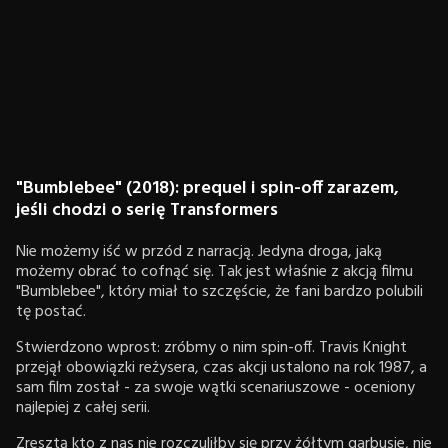
"Bumblebee" (2018): prequel i spin-off zarazem,
jeśli chodzi o serię Transformers
Nie możemy iść w przód z narracją. Jedyna droga, jaką
możemy obrać to cofnąć się. Tak jest właśnie z akcją filmu
"Bumblebee", który miał to szczęście, że fani bardzo polubili
tę postać.
Stwierdzono wprost: zróbmy o nim spin-off. Travis Knight
przejął obowiązki reżysera, czas akcji ustalono na rok 1987, a
sam film został - za swoje wątki scenariuszowe - oceniony
najlepiej z całej serii.
Zresztą kto z nas nie rozczuliłby się przy żółtym garbusie, nie