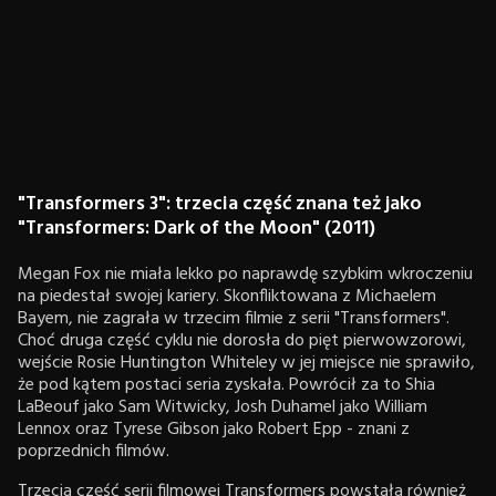
"Transformers 3": trzecia część znana też jako
"Transformers: Dark of the Moon" (2011)
Megan Fox nie miała lekko po naprawdę szybkim wkroczeniu
na piedestał swojej kariery. Skonfliktowana z Michaelem
Bayem, nie zagrała w trzecim filmie z serii "Transformers".
Choć druga część cyklu nie dorosła do pięt pierwowzorowi,
wejście Rosie Huntington Whiteley w jej miejsce nie sprawiło,
że pod kątem postaci seria zyskała. Powrócił za to Shia
LaBeouf jako Sam Witwicky, Josh Duhamel jako William
Lennox oraz Tyrese Gibson jako Robert Epp - znani z
poprzednich filmów.
Trzecia część serii filmowej Transformers powstała również