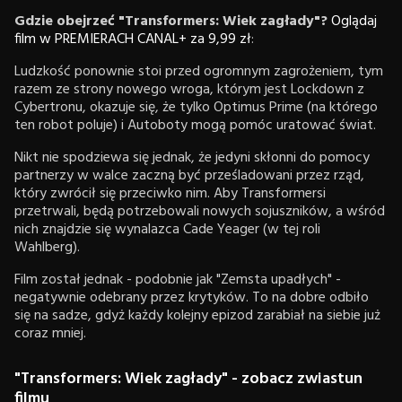
Gdzie obejrzeć "Transformers: Wiek zagłady"?
Oglądaj
film w PREMIERACH CANAL+ za 9,99 zł
:
Ludzkość ponownie stoi przed ogromnym zagrożeniem, tym
razem ze strony nowego wroga, którym jest Lockdown z
Cybertronu, okazuje się, że tylko Optimus Prime (na którego
ten robot poluje) i Autoboty mogą pomóc uratować świat.
Nikt nie spodziewa się jednak, że jedyni skłonni do pomocy
partnerzy w walce zaczną być prześladowani przez rząd,
który zwrócił się przeciwko nim. Aby Transformersi
przetrwali, będą potrzebowali nowych sojuszników, a wśród
nich znajdzie się wynalazca Cade Yeager (w tej roli
Wahlberg).
Film został jednak - podobnie jak "Zemsta upadłych" -
negatywnie odebrany przez krytyków. To na dobre odbiło
się na sadze, gdyż każdy kolejny epizod zarabiał na siebie już
coraz mniej.
"Transformers: Wiek zagłady" - zobacz zwiastun
filmu