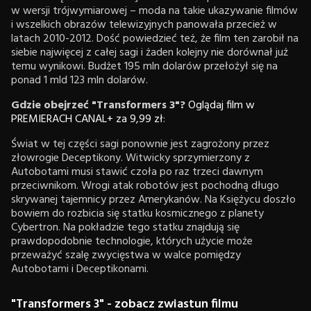
w wersji trójwymiarowej – moda na takie ukazywanie filmów
i wszelkich obrazów telewizyjnych panowała przecież w
latach 2010-2012. Dość powiedzieć też, że film ten zarobił na
siebie najwięcej z całej sagi i żaden kolejny nie dorównał już
temu wynikowi. Budżet 195 mln dolarów przełożył się na
ponad 1 mld 123 mln dolarów.
Gdzie obejrzeć "Transformers 3"?
Oglądaj film w
PREMIERACH CANAL+ za 9,99 zł
:
Świat w tej części sagi ponownie jest zagrożony przez
złowrogie Deceptikony. Witwicky sprzymierzony z
Autobotami musi stawić czoła po raz trzeci dawnym
przeciwnikom. Wrogi atak robotów jest pochodną długo
skrywanej tajemnicy przez Amerykanów. Na Księżycu doszło
bowiem do rozbicia się statku kosmicznego z planety
Cybertron. Na pokładzie tego statku znajdują się
prawdopodobnie technologie, których użycie może
przeważyć szalę zwycięstwa w walce pomiędzy
Autobotami i Deceptikonami.
"Transformers 3" - zobacz zwiastun filmu