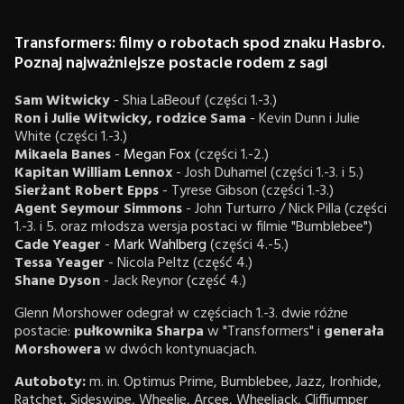
Transformers: filmy o robotach spod znaku Hasbro.
Poznaj najważniejsze postacie rodem z sagi
Sam Witwicky
- Shia LaBeouf (części 1.-3.)
Ron i Julie Witwicky, rodzice Sama
- Kevin Dunn i Julie
White (części 1.-3.)
Mikaela Banes
-
Megan Fox
(części 1.-2.)
Kapitan William Lennox
- Josh Duhamel (części 1.-3. i 5.)
Sierżant Robert Epps
- Tyrese Gibson (części 1.-3.)
Agent Seymour Simmons
- John Turturro / Nick Pilla (części
1.-3. i 5. oraz młodsza wersja postaci w filmie "Bumblebee")
Cade Yeager
-
Mark Wahlberg
(części 4.-5.)
Tessa Yeager
- Nicola Peltz (część 4.)
Shane Dyson
- Jack Reynor (część 4.)
Glenn Morshower odegrał w częściach 1.-3. dwie różne
postacie:
pułkownika Sharpa
w "Transformers" i
generała
Morshowera
w dwóch kontynuacjach.
Autoboty:
m. in. Optimus Prime, Bumblebee, Jazz, Ironhide,
Ratchet, Sideswipe, Wheelie, Arcee, Wheeljack, Cliffjumper