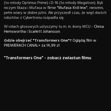
(to młody Optimus Prime) i D-16 (to młody Megatron). Byli
niczym Skaza i Mufasa w filmie
"Mufasa: Król lew"
, niewinni,
pełni wiary w dobre jutro. Ale przyszedł czas, że więź dwóch
robotów z Cybertronu rozpadła się.
W rolach głosowych usłyszymy tu m. in. ikony MCU -
Chrisa
Hemswortha
i
Scarlett Johansson
.
Gdzie obejrzeć "Transformers One"?
Oglądaj film w
PREMIERACH CANAL+ za 14,99 zł
"Transformers One" - zobacz zwiastun filmu