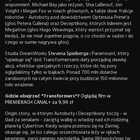
wspomnień. Michael Bay jako reżyser, Shia LaBeouf, Jon
Voight i Megan Fox w rolach głównych, a także dwie frakcje
robotów - Autoboty pod dowództwem Optimusa Prime'a
(głos Petera Cullena) oraz Deceptikony, których liderem jest
Megatron (głos Hugo Weavinga, który wprost przyznał się
kiedyś, że nie miał zupełnie pojęcia, o co chodzi w sadze i do
czego w sumie nagrywa głos).
Studia DreamWorks
Stevena Spielberga
i Paramount, który
"opiekuje się" dziś Transformersami dały porządną dawkę
akcji, efektów specjalnych i rzeczy, które do tej pory
oglądaliśmy tylko w bajkach. Ponad 700 mln dolarów
zarobionych na całym świecie przy budżecie 150 milionów
robi wrażenie.
Gdzie obejrzeć "Transformers"?
Oglądaj film w
PREMIERACH CANAL+ za 9,99 zł
Origin story, w którym Autoboty i Deceptikony toczą - w
ślad za serialami - zaciętą walkę o władzę nad ich rodzimą
planetą Cybertron. Kiedy wojna przenosi się na Ziemię,
okazuje się, że los całego wszechświata leży w rękach
pewnego, zwyczajnego nastolatka, Sama Witwicky’ego (w