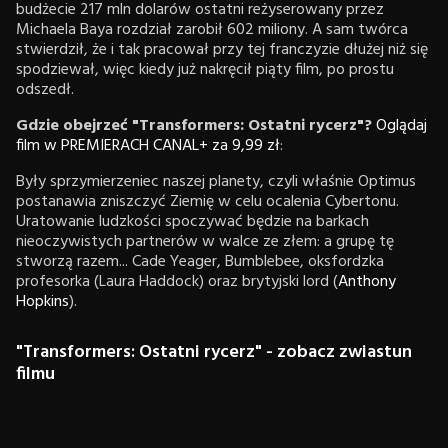
budżecie 217 mln dolarów ostatni reżyserowany przez
Michaela Baya rozdział zarobił 602 miliony. A sam twórca
stwierdził, że i tak pracował przy tej franczyzie dłużej niż się
spodziewał, więc kiedy już nakręcił piąty film, po prostu
odszedł.
Gdzie obejrzeć "Transformers: Ostatni rycerz"?
Oglądaj
film w PREMIERACH CANAL+ za 9,99 zł
:
Były sprzymierzeniec naszej planety, czyli właśnie Optimus
postanawia zniszczyć Ziemię w celu ocalenia Cybertonu.
Uratowanie ludzkości spoczywać będzie na barkach
nieoczywistych partnerów w walce ze złem: a grupę tę
stworzą razem... Cade Yeager, Bumblebee, oksfordzka
profesorka (Laura Haddock) oraz brytyjski lord (
Anthony
Hopkins
).
"Transformers: Ostatni rycerz" - zobacz zwiastun
filmu