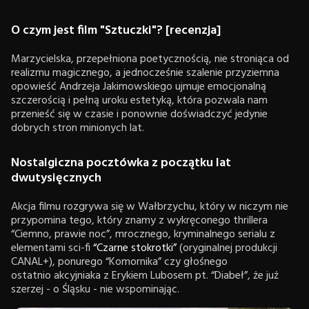
O czym jest film "Sztuczki"? [recenzja]
Marzycielska, przepełniona poetycznością, nie stroniąca od
realizmu magicznego, a jednocześnie szalenie przyziemna
opowieść Andrzeja Jakimowskiego ujmuje emocjonalną
szczerością i pełną uroku estetyką, która pozwala nam
przenieść się w czasie i ponownie doświadczyć jedynie
dobrych stron minionych lat.
Nostalgiczna pocztówka z początku lat
dwutysięcznych
Akcja filmu rozgrywa się w Wałbrzychu, który w niczym nie
przypomina tego, który znamy z wykręconego thrillera
“Ciemno, prawie noc”, mrocznego, kryminalnego serialu z
elementami sci-fi
“Czarne stokrotki”
(oryginalnej produkcji
CANAL+), ponurego “Komornika” czy głośnego
ostatnio akcyjniaka z Erykiem Lubosem pt. “Diabeł”, że już
szerzej - o Śląsku - nie wspominając.