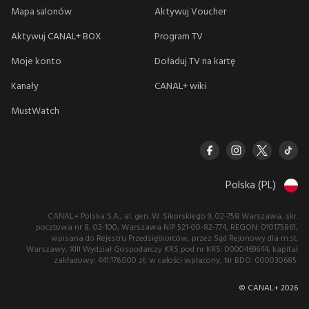
Mapa salonów
Aktywuj Voucher
Aktywuj CANAL+ BOX
Program TV
Moje konto
Doładuj TV na kartę
Kanały
CANAL+ wiki
MustWatch
Polska (PL)
CANAL+ Polska S.A., al. gen. W. Sikorskiego 9, 02-758 Warszawa, skr.
pocztowa nr 8, 02-100, Warszawa NIP 521-00-82-774, REGON: 010175861,
wpisana do Rejestru Przedsiębiorców, przez Sąd Rejonowy dla m.st.
Warszawy, XIII Wydział Gospodarczy KRS pod nr KRS: 0000469644, kapitał
zakładowy: 441.176.000 zł, w całości wpłacony, Nr BDO: 000030685.
© CANAL+
2026