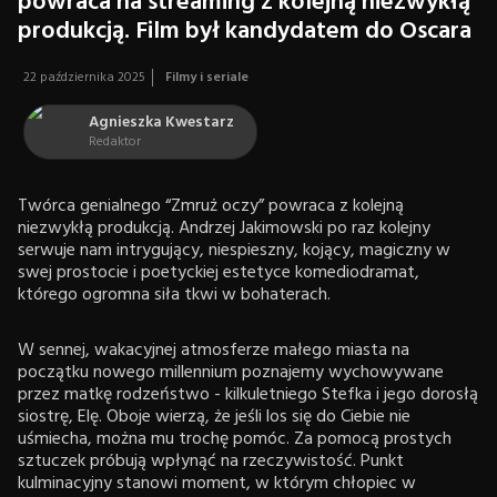
powraca na streaming z kolejną niezwykłą
produkcją. Film był kandydatem do Oscara
22 października 2025
Filmy i seriale
Agnieszka Kwestarz
Redaktor
Twórca genialnego “Zmruż oczy” powraca z kolejną
niezwykłą produkcją. Andrzej Jakimowski po raz kolejny
serwuje nam intrygujący, niespieszny, kojący, magiczny w
swej prostocie i poetyckiej estetyce komediodramat,
którego ogromna siła tkwi w bohaterach.
W sennej, wakacyjnej atmosferze małego miasta na
początku nowego millennium poznajemy wychowywane
przez matkę rodzeństwo - kilkuletniego Stefka i jego dorosłą
siostrę, Elę. Oboje wierzą, że jeśli los się do Ciebie nie
uśmiecha, można mu trochę pomóc. Za pomocą prostych
sztuczek próbują wpłynąć na rzeczywistość. Punkt
kulminacyjny stanowi moment, w którym chłopiec w