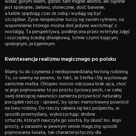
widać gołym okiem, gdzieś tam mignie alkohol, ale ogólnie
jest spokojnie, zielono, słonecznie, dość barwnie,
a ludzie spędzają czas ze sobą i wydają się być
szczęśliwi. Życie niespiesznie toczy się swoim rytmem, na
wspomnienie którego można dziś jedynie westchnąć z
nostalgią. Ta perspektywa, podkręcona przez estetykę zdjęć
i oszczędną ścieżkę dźwiękową, tchnie czymś kojącym,
spokojnym, przyjemnym.
Kwintesencja realizmu magicznego po polsku
Mamy tu do czynienia z niedopowiedzianą historią rodzinną.
To, co wiemy na pewno, to fakt, że Stefka i Elę wychowuje
samotnie matka. Chłopiec mocno odczuwa brak ojca, choć
w jego pojmowaniu to po prostu życiowy pech, i w całej
swej dziecięcej naiwności zamierza przywrócić naturalny
porządek rzeczy - sprawić, by ojciec marnotrawny powrócił
na łono rodziny. Do rzeczy zabiera się bez pośpiechu, w
sposób przemyślany, wykorzystując drobne
sztuczki, których nauczyła go siostra, by skusić los. Jego
prosty, a zarazem w pewnym sensie magiczny sposób
pojmowania świata, tak charakterystyczny dla