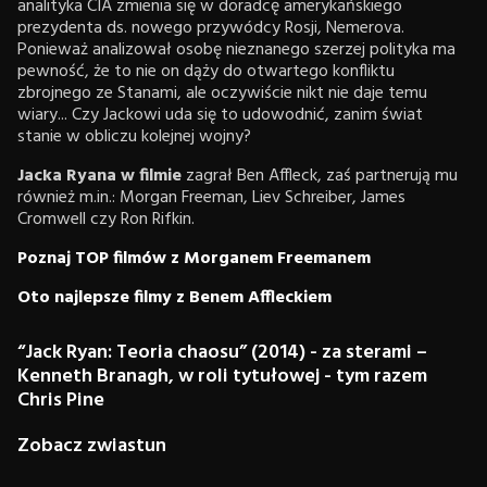
analityka CIA zmienia się w doradcę amerykańskiego
prezydenta ds. nowego przywódcy Rosji, Nemerova.
Ponieważ analizował osobę nieznanego szerzej polityka ma
pewność, że to nie on dąży do otwartego konfliktu
zbrojnego ze Stanami, ale oczywiście nikt nie daje temu
wiary... Czy Jackowi uda się to udowodnić, zanim świat
stanie w obliczu kolejnej wojny?
Jacka Ryana w filmie
zagrał Ben Affleck, zaś partnerują mu
również m.in.: Morgan Freeman, Liev Schreiber, James
Cromwell czy Ron Rifkin.
Poznaj TOP filmów z Morganem Freemanem
Oto najlepsze filmy z Benem Affleckiem
“Jack Ryan: Teoria chaosu” (2014) - za sterami –
Kenneth Branagh, w roli tytułowej - tym razem
Chris Pine
Zobacz zwiastun