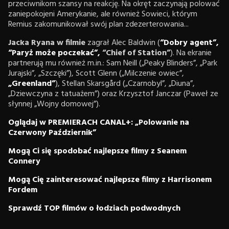
przeciwnikom szansy na reakcję. Na okręt zaczynają polować
zaniepokojeni Amerykanie, ale również Sowieci, którym
Remius zakomunikował swój plan zdezerterowania...
Jacka Ryana w filmie
zagrał Alec Baldwin (
“Dobry agent”,
“Paryż może poczekać”,
“Chief of Station”
). Na ekranie
partnerują mu również m.in.: Sam Neill („Peaky Blinders”, „Park
Jurajski”, „Szczęki”), Scott Glenn („Milczenie owiec”,
„Greenland”
), Stellan Skarsgård („Czarnobyl”, „Diuna”,
„Dziewczyna z tatuażem”) oraz Krzysztof Janczar (Paweł ze
słynnej „Wojny domowej”).
Oglądaj w PREMIERACH CANAL+: „Polowanie na
Czerwony Październik”
Mogą Ci się spodobać najlepsze filmy z Seanem
Connery
Mogą Cię zainteresować najlepsze filmy z Harrisonem
Fordem
Sprawdź TOP filmów o łodziach podwodnych