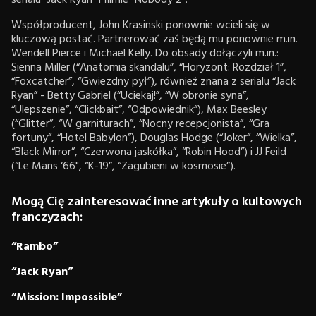
serialu “Jack Ryan” i filmie “Nobody 2”.
Współproducent, John Krasinski ponownie wcieli się w
kluczową postać. Partnerować zaś będą mu ponownie m.in.
Wendell Pierce i Michael Kelly. Do obsady dołączyli m.in.:
Sienna Miller (“Anatomia skandalu”, “Horyzont: Rozdział 1”,
“Foxcatcher”, “Gwiezdny pył”), również znana z serialu “Jack
Ryan” - Betty Gabriel (“Uciekaj!”, “W obronie syna”,
“Ulepszenie”, “Clickbait”, “Odpowiednik”), Max Beesley
(“Glitter”, “W garniturach”, “Nocny recepcjonista”, “Gra
fortuny”, “Hotel Babylon”), Douglas Hodge (“Joker”, “Wielka”,
“Black Mirror”, “Czerwona jaskółka”, “Robin Hood”) i JJ Feild
(“Le Mans ‘66", “K-19”, “Zagubieni w kosmosie”).
Mogą Cię zainteresować inne artykuły o kultowych
franczyzach:
“Rambo”
“Jack Ryan”
“Mission: Impossible”