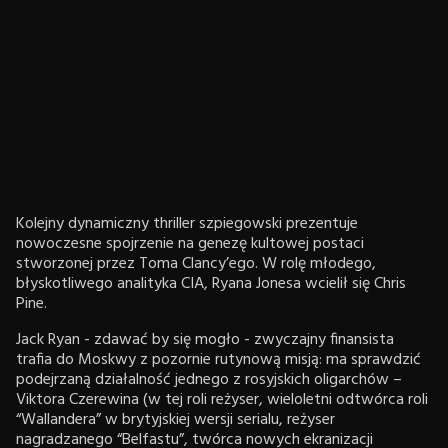
Kolejny dynamiczny thriller szpiegowski prezentuje
nowoczesne spojrzenie na genezę kultowej postaci
stworzonej przez Toma Clancy’ego. W rolę młodego,
błyskotliwego analityka CIA, Ryana Jonesa wcielił się Chris
Pine.
Jack Ryan - zdawać by się mogło - zwyczajny finansista
trafia do Moskwy z pozornie rutynową misją: ma sprawdzić
podejrzaną działalność jednego z rosyjskich oligarchów –
Viktora Czerewina (w tej roli reżyser, wieloletni odtwórca roli
“Wallandera” w brytyjskiej wersji serialu, reżyser
nagradzanego “Belfastu”, twórca nowych ekranizacji