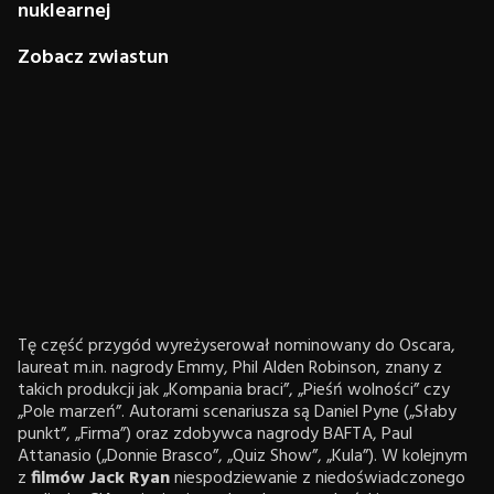
nuklearnej
Zobacz zwiastun
Tę część przygód wyreżyserował nominowany do Oscara,
laureat m.in. nagrody Emmy, Phil Alden Robinson, znany z
takich produkcji jak „Kompania braci”, „Pieśń wolności” czy
„Pole marzeń”. Autorami scenariusza są Daniel Pyne („Słaby
punkt”, „Firma”) oraz zdobywca nagrody BAFTA, Paul
Attanasio („Donnie Brasco”, „Quiz Show”, „Kula”). W kolejnym
z
filmów Jack Ryan
niespodziewanie z niedoświadczonego