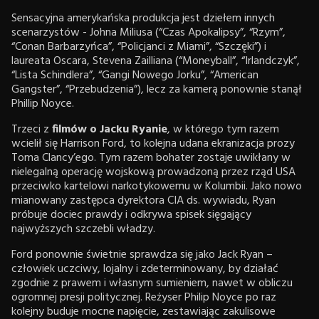
Sensacyjna amerykańska produkcja jest dziełem innych
scenarzystów - Johna Miliusa (“Czas Apokalipsy”, “Rzym”,
“Conan Barbarzyńca”, “Policjanci z Miami”, “Szczęki”) i
laureata Oscara, Stevena Zailliana (“Moneyball”, “Irlandczyk”,
“Lista Schindlera”, “Gangi Nowego Jorku”, “American
Gangster”, “Przebudzenia”), lecz za kamerą ponownie stanął
Phillip Noyce.
Trzeci z
filmów o Jacku Ryanie
, w którego tym razem
wcielił się Harrison Ford, to kolejna udana ekranizacja prozy
Toma Clancy’ego. Tym razem bohater zostaje uwikłany w
nielegalną operację wojskową prowadzoną przez rząd USA
przeciwko kartelowi narkotykowemu w Kolumbii. Jako nowo
mianowany zastępca dyrektora CIA ds. wywiadu, Ryan
próbuje dociec prawdy i odkrywa spisek sięgający
najwyższych szczebli władzy.
Ford ponownie świetnie sprawdza się jako Jack Ryan –
człowiek uczciwy, lojalny i zdeterminowany, by działać
zgodnie z prawem i własnym sumieniem, nawet w obliczu
ogromnej presji politycznej. Reżyser Philip Noyce po raz
kolejny buduje mocne napięcie, zestawiając zakulisowe