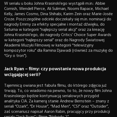
W serialu u boku Johna Krasinski’ego wystąpili m.in.: Abbie
Cornish, Wendell Pierce, Ali Suliman, Noomi Rapace, Michael
Kelly, James Cosmo, Dina Shihabi, Karim Zein oraz Marie-Josée
Croze. Poszczególne odcinki doczekały się m.in. nominacji do
nagrody Emmy za efekty specjalne i montaż dźwięku, do
Saturna w kategorii “najlepszy serial akcji” oraz za kreację
Johna Krasinski’ego, do nagrody Critics’ Choice Super Awards
w kategorii “najlepszy serial” oraz do Nagrody Światowej
Akademii Muzyki Filmowej w kategorii “telewizyjny
kompozytor roku” dla Ramina Djawadi (również za muzykę do
“Gry o tron”).
Jack Ryan – filmy: czy powstanie nowa produkcja
wciągającej serii?
Tajemnicą owiana jest fabuła filmu, do którego zdjęcia już
trwają. To, co wiadomo na pewno, to to, że nowy film Johna
Krasinskiego będzie kontynuacją serialowych przygód
analityka CIA. Za kamerą stanie Andrew Bernstein – znany z
seriali “Ozark”, “Dr House”, “Mad Men”, “CSI” oraz “Outsider”,
zaś scenariusz napisał Aaron Rabin, pracujący przy produkcji