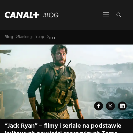
...
Blog
Rankingi
top
“Jack Ryan” – filmy i seriale na podstawie