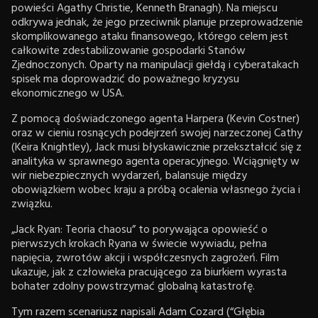
powieści Agathy Christie, Kenneth Branagh). Na miejscu
odkrywa jednak, że jego przeciwnik planuje przeprowadzenie
skomplikowanego ataku finansowego, którego celem jest
całkowite zdestabilizowanie gospodarki Stanów
Zjednoczonych. Oparty na manipulacji giełdą i cyberatakach
spisek ma doprowadzić do poważnego kryzysu
ekonomicznego w USA.
Z pomocą doświadczonego agenta Harpera (Kevin Costner)
oraz w cieniu rosnących podejrzeń swojej narzeczonej Cathy
(Keira Knightley), Jack musi błyskawicznie przekształcić się z
analityka w sprawnego agenta operacyjnego. Wciągnięty w
wir niebezpiecznych wydarzeń, balansuje między
obowiązkiem wobec kraju a próbą ocalenia własnego życia i
związku.
„Jack Ryan: Teoria chaosu” to porywająca opowieść o
pierwszych krokach Ryana w świecie wywiadu, pełna
napięcia, zwrotów akcji i współczesnych zagrożeń. Film
ukazuje, jak z człowieka pracującego za biurkiem wyrasta
bohater zdolny powstrzymać globalną katastrofę.
Tym razem scenariusz napisali Adam Cozard (“Głębia