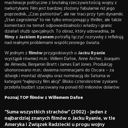
machinacje polityczne z brutalną rzeczywistością wojny z
narkotykami. Film jest bardziej złożony fabularnie niż jego
poprzednik, „Czas patriotów”, ale nie traci przy tym dynamiki.
„Stan zagrożenia” to nie tylko emocjonujący thriller, ale także
komentarz na temat odpowiedzialności władzy i granic
działań służb specjalnych. To obraz, który udowadnia, że
filmy z Jackiem Ryanem
potrafią łączyć rozrywkę z refleksją
nad realnymi problemami współczesnego świata.
W jednym z
filmów
przygodowych o
Jacku Ryanie
wystąpili również m.in.: Willem Dafoe, Anne Archer, Joaquim
de Almeida, Benjamin Bratt i James Earl Jones. Produkcję
uhonorowano m.in.: dwiema nominacjami do Oscara – za
dźwięk i montaż dźwięku oraz nominacją do Saturna w
kategorii “najlepszy film akcji”. Blisko czterokrotnie zyskami
przebiła budżet szacowany na ponad 60 milionów dolarów.
Poznaj TOP filmów z Willemem Dafoe
“Suma wszystkich strachów” (2002) - jeden z
najbardziej znanych filmów o Jacku Ryanie, w tle
Ameryka i Związek Radziecki u progu wojny