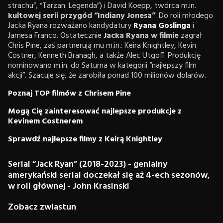
strachu”, “Tarzan: Legenda”) i David Koepp, twórca m.in.
kultowej serii przygód “Indiany Jonesa”
. Do roli młodego
Jacka Ryana rozważano kandydatury
Ryana Goslinga
i
Jamesa Franco. Ostatecznie
Jacka Ryana w filmie
zagrał
Chris Pine, zaś partnerują mu m.in.: Keira Knightley, Kevin
Costner, Kenneth Branagh, a także Alec Utgoff. Produkcję
nominowano m.in. do Saturna w kategorii “najlepszy film
akcji”. Szacuje się, że zarobiła ponad 100 milionów dolarów.
Poznaj TOP filmów z Chrisem Pine
Mogą Cię zainteresować najlepsze produkcje z
Kevinem Costnerem
Sprawdź najlepsze filmy z Keirą Knightley
Serial “Jack Ryan” (2018-2023) - genialny
amerykański serial doczekał się aż 4-ech sezonów,
w roli głównej - John Krasinski
Zobacz zwiastun