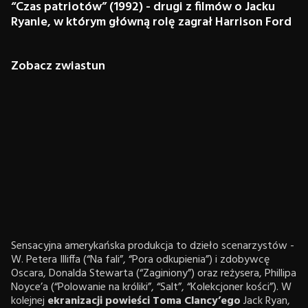
“Czas patriotów” (1992) - drugi z filmów o Jacku
Ryanie, w którym główną rolę zagrał Harrison Ford
Zobacz zwiastun
Sensacyjna amerykańska produkcja to dzieło scenarzystów -
W. Petera Illiffa (“Na fali”, “Pora odkupienia”) i zdobywcę
Oscara, Donalda Stewarta (“Zaginiony”) oraz reżysera, Phillipa
Noyce’a (“Polowanie na króliki”, “Salt”, “Kolekcjoner kości”). W
kolejnej
ekranizacji powieści Toma Clancy’ego
Jack Ryan,