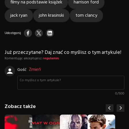
filmy na podstawie książek
harrison ford
jack ryan
john krasinski
tom clancy
Udostępnij
Już przeczytane? Daj znać co myślisz o tym artykule!
Komentując akceptujesz
regulamin
.
Zmień
Gość
0
/
500
Zobacz także