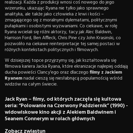
realizacji. Każda z produkcji wnosi coś nowego do jego
wizerunku, ukazując Ryana nie tylko jako sprawnego
analityka, ale także jako człowieka z krwi i kości –
zmagającego się z moralnymi dylematami, politycznymi
pułapkami i osobistymi wyzwaniami. Co ciekawe, w rolę
Ryana wcielali się różni aktorzy, tacy jak Alec Baldwin,
Harrison Ford, Ben Affleck, Chris Pine czy John Krasinski, co
pozwoliło na ciekawe reinterpretacje tej samej postaci w
różnych kontekstach politycznych i filmowych.
W dzisiejszej topce przyjrzymy się, jak kształtowała się
filmowa kariera Jacka Ryana, które ekranizacje najlepiej oddają
ducha powieści Clancy’ego oraz dlaczego
filmy z
Jackiem
Ryanem
nadal cieszą się niesłabnącą popularnością wśród
widzów na całym świecie.
Jack Ryan – filmy, od których zaczęła się kultowa
seria: “Polowanie na Czerwony Październik” (1990) -
widowiskowe kino akcji z Alekiem Baldwinem i
Seanem Connerym w rolach głównych
Zobacz zwiastun