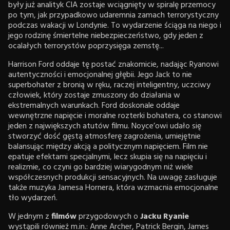
były już analityk CIA zostaje wciągnięty w spiralę przemocy
po tym, jak przypadkowo udaremnia zamach terrorystyczny
podczas wakacji w Londynie. To wydarzenie ściąga na niego i
jego rodzinę śmiertelne niebezpieczeństwo, gdy jeden z
ocalałych terrorystów poprzysięga zemstę...
Harrison Ford oddaje tę postać znakomicie, nadając Ryanowi
autentyczności i emocjonalnej głębii. Jego Jack to nie
superbohater z bronią w ręku, raczej inteligentny, uczciwy
człowiek, który zostaje zmuszony do działania w
ekstremalnych warunkach. Ford doskonale oddaje
wewnętrzne napięcie i moralne rozterki bohatera, co stanowi
jeden z największych atutów filmu. Noyce’owi udało się
stworzyć dość gęstą atmosferę zagrożenia, umiejętnie
balansując między akcją a politycznym napięciem. Film nie
epatuje efektami specjalnymi, lecz skupia się na napięciu i
realizmie, co czyni go bardziej wiarygodnym niż wiele
współczesnych produkcji sensacyjnych. Na uwagę zasługuje
także muzyka Jamesa Hornera, która wzmacnia emocjonalne
tło wydarzeń.
W jednym z
filmów
przygodowych o
Jacku Ryanie
wystąpili również m.in.: Anne Archer, Patrick Bergin, James