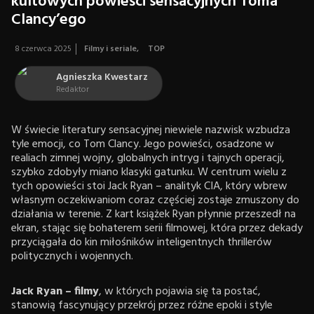
kultowych powieści sensacyjnych Toma
Clancy’ego
8 czerwca 2025
Filmy i seriale
,
TOP
Agnieszka Kwestarz
Redaktor
W świecie literatury sensacyjnej niewiele nazwisk wzbudza
tyle emocji, co Tom Clancy. Jego powieści, osadzone w
realiach zimnej wojny, globalnych intryg i tajnych operacji,
szybko zdobyły miano klasyki gatunku. W centrum wielu z
tych opowieści stoi Jack Ryan – analityk CIA, który wbrew
własnym oczekiwaniom coraz częściej zostaje zmuszony do
działania w terenie. Z kart książek Ryan płynnie przeszedł na
ekran, stając się bohaterem serii filmowej, która przez dekady
przyciągała do kin miłośników inteligentnych thrillerów
politycznych i wojennych.
Jack Ryan – filmy
, w których pojawia się ta postać,
stanowią fascynujący przekrój przez różne epoki i style