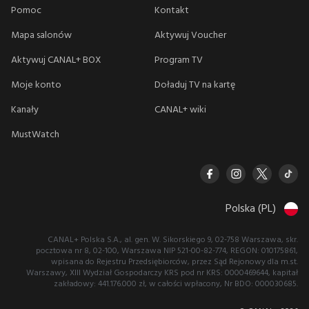
Pomoc
Kontakt
Mapa salonów
Aktywuj Voucher
Aktywuj CANAL+ BOX
Program TV
Moje konto
Doładuj TV na kartę
Kanały
CANAL+ wiki
MustWatch
Polska (PL)
CANAL+ Polska S.A., al. gen. W. Sikorskiego 9, 02-758 Warszawa, skr.
pocztowa nr 8, 02-100, Warszawa NIP 521-00-82-774, REGON: 010175861,
wpisana do Rejestru Przedsiębiorców, przez Sąd Rejonowy dla m.st.
Warszawy, XIII Wydział Gospodarczy KRS pod nr KRS: 0000469644, kapitał
zakładowy: 441.176.000 zł, w całości wpłacony, Nr BDO: 000030685.