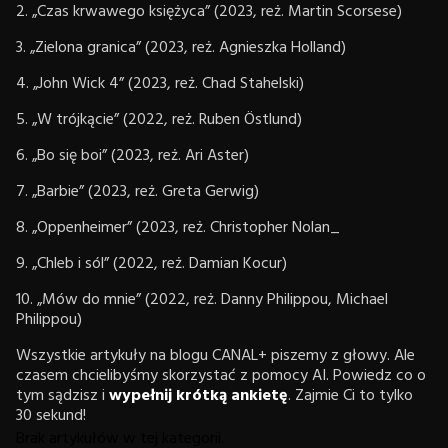
2. „Czas krwawego księżyca” (2023, reż. Martin Scorsese)
3. „Zielona granica” (2023, reż. Agnieszka Holland)
4. „John Wick 4” (2023, reż. Chad Stahelski)
5. „W trójkącie” (2022, reż. Ruben Östlund)
6. „Bo się boi” (2023, reż. Ari Aster)
7. „Barbie” (2023, reż. Greta Gerwig)
8. „Oppenheimer” (2023, reż. Christopher Nolan_
9. „Chleb i sól” (2022, reż. Damian Kocur)
10. „Mów do mnie” (2022, reż. Danny Philippou, Michael
Philippou)
Wszystkie artykuły na blogu CANAL+ piszemy z głowy. Ale
czasem chcielibyśmy skorzystać z pomocy AI. Powiedz co o
tym sądzisz i
wypełnij krótką ankietę
. Zajmie Ci to tylko
30 sekund!
Brak artykułów w tej kategorii.