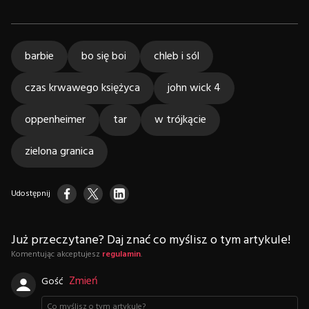
barbie
bo się boi
chleb i sól
czas krwawego księżyca
john wick 4
oppenheimer
tar
w trójkącie
zielona granica
Udostępnij
Już przeczytane? Daj znać co myślisz o tym artykule!
Komentując akceptujesz
regulamin
.
Zmień
Gość