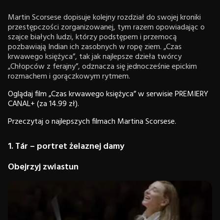
Martin Scorsese dopisuje kolejny rozdział do swojej kroniki
przestępczości zorganizowanej, tym razem opowiadając o
szajce białych ludzi, którzy podstępem i przemocą
pozbawiają Indian ich zasobnych w ropę ziem. „Czas
krwawego księżyca”, tak jak najlepsze dzieła twórcy
„Chłopców z ferajny”, odznacza się jednocześnie epickim
rozmachem i gorączkowym rytmem.
Oglądaj film „Czas krwawego księżyca” w serwisie PREMIERY
CANAL+ (za 14.99 zł).
Przeczytaj o najlepszych filmach Martina Scorsese.
1. Tár – portret żelaznej damy
Obejrzyj zwiastun