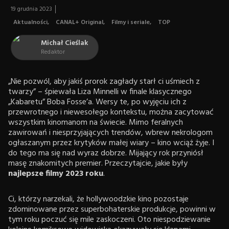
19 grudnia 2023
Aktualności
,
CANAL+ Original
,
Filmy i seriale
,
TOP
Michał Cieślak
Redaktor
„Nie pozwól, aby jakiś prorok zagłady starł ci uśmiech z
twarzy” – śpiewała Liza Minnelli w finale klasycznego
„Kabaretu” Boba Fosse’a. Wersy te, po wyjęciu ich z
przewrotnego i niewesołego kontekstu, można zacytować
wszystkim kinomanom na świecie. Mimo feralnych
zawirowań i niesprzyjających trendów, wbrew nekrologom
ogłaszanym przez krytyków małej wiary – kino wciąż żyje. I
do tego ma się nad wyraz dobrze. Mijający rok przyniósł
masę znakomitych premier. Przeczytajcie, jakie były
najlepsze filmy 2023 roku
.
Ci, którzy narzekali, że hollywoodzkie kino pozostaje
zdominowane przez superbohaterskie produkcje, powinni w
tym roku poczuć się mile zaskoczeni. Oto niespodziewanie