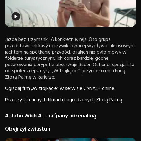
Jazda bez trzymanki. A konkretnie: rejs. Oto grupa
przedstawicieli kasy uprzywilejowanej wypływa luksusowym
jachtem na spotkanie przygód, o jakich nie było mowy w
folderze turystycznym. Ich coraz bardziej godne
pożałowania perypetie obserwuje Ruben Östlund, specjalista
od społecznej satyry. „W trójkącie’” przyniosło mu drugą
Złotą Palmę w karierze.
Oglądaj film „W trójkącie” w serwisie CANAL+ online.
Przeczytaj o innych filmach nagrodzonych Złotą Palmą.
4. John Wick 4 – naćpany adrenaliną
Obejrzyj zwiastun