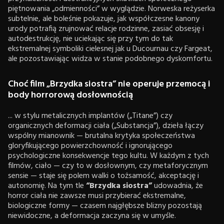
piętnowania „odmienności” w wyglądzie. Norweska reżyserka
subtelnie, ale boleśnie pokazuje, jak współczesne kanony
urody potrafią zrujnować relacje rodzinne, zasiać obsesję i
autodestrukcję, nie uciekając się przy tym do tak
ekstremalnej symboliki cielesnej jak u Ducournau czy Fargeat,
ale pozostawiając widza w stanie podobnego dyskomfortu.
Choć film „Brzydka siostra” nie operuje przemocą i
body horrorową dosłownością
... w stylu metalicznych implantów („Titane”) czy
organicznych deformacji ciała („Substancja”), dzieła łączy
wspólny mianownik — brutalna krytyka społeczeństwa
gloryfikującego powierzchowność i ignorującego
psychologiczne konsekwencje tego kultu. W każdym z tych
filmów, ciało — czy to w dosłownym, czy metaforycznym
sensie — staje się polem walki o tożsamość, akceptację i
autonomię. Na tym tle
“Brzydka siostra”
udowadnia, że
horror ciała nie zawsze musi przybierać ekstremalne,
biologiczne formy — czasem najgłębsze blizny pozostają
niewidoczne, a deformacja zaczyna się w umyśle.