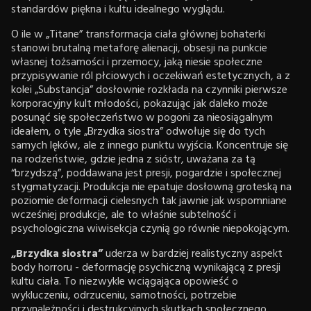
standardów piękna i kultu idealnego wyglądu.
O ile w „Titane” transformacja ciała głównej bohaterki
stanowi brutalną metaforę alienacji, obsesji na punkcie
własnej tożsamości i przemocy, jaką niesie społeczne
przypisywanie ról płciowych i oczekiwań estetycznych, a z
kolei „Substancja” dosłownie rozkłada na czynniki pierwsze
korporacyjny kult młodości, pokazując jak daleko może
posunąć się społeczeństwo w pogoni za nieosiągalnym
ideałem, o tyle „Brzydka siostra” odwołuje się do tych
samych lęków, ale z innego punktu wyjścia. Koncentruje się
na rodzeństwie, gdzie jedna z sióstr, uważana za tą
“brzydszą”, poddawana jest presji, pogardzie i społecznej
stygmatyzacji. Produkcja nie epatuje dosłowną groteską na
poziomie deformacji cielesnych tak jawnie jak wspomniane
wcześniej produkcje, ale to właśnie subtelność i
psychologiczna wiwisekcja czynią go równie niepokojącym.
„Brzydka siostra”
uderza w bardziej realistyczny aspekt
body horroru - deformację psychiczną wynikającą z presji
kultu ciała. To niezwykle wciągająca opowieść o
wykluczeniu, odrzuceniu, samotności, potrzebie
przynależności i destrukcyjnych skutkach społecznego