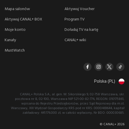
Mapa salonów
Aktywuj Voucher
Aktywuj CANAL+ BOX
Program TV
Moje konto
Doładuj TV na kartę
Kanały
CANAL+ wiki
MustWatch
Polska (PL)
CANAL+ Polska S.A., al. gen. W. Sikorskiego 9, 02-758 Warszawa, skr.
pocztowa nr 8, 02-100, Warszawa NIP 521-00-82-774, REGON: 010175861,
wpisana do Rejestru Przedsiębiorców, przez Sąd Rejonowy dla m.st.
Warszawy, XIII Wydział Gospodarczy KRS pod nr KRS: 0000469644, kapitał
zakładowy: 441.176.000 zł, w całości wpłacony, Nr BDO: 000030685.
© CANAL+
2026