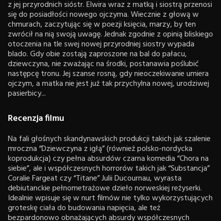
z jej przyrodnich sióstr. Elwira wraz z matką i siostrą przenosi
się do posiadłości nowego ojczyma. Wiecznie z głową w
chmurach, zaczytując się w poezji księcia, marzy, by ten
zwrócił na nią swoją uwagę. Jednak zgodnie z opinią bliskiego
otoczenia na tle swej nowej przyrodniej siostry wypada
blado. Gdy obie zostają zaproszone na bal do pałacu,
dziewczyna, nie zważając na środki, postanawia poślubić
następcę tronu. Jej szanse rosną, gdy nieoczekiwanie umiera
ojczym, a matka nie jest już tak przychylna nowej, urodziwej
pasierbicy...
Recenzja filmu
Na fali głośnych skandynawskich produkcji takich jak szalenie
mroczna “Dziewczyna z igłą” (również polsko-nordycka
koprodukcja) czy pełna absurdów czarna komedia “Chora na
siebie”, ale i współczesnych horrorów takich jak “Substancja”
Coralie Fargeat czy “Titane” Julii Ducournau, wyrasta
debiutanckie pełnometrażowe dzieło norweskiej reżyserki.
Idealnie wpisuje się w nurt filmów nie tylko wykorzystujących
groteskę ciała do budowania napięcia, ale też
bezpardonowo obnażających absurdy współczesnych