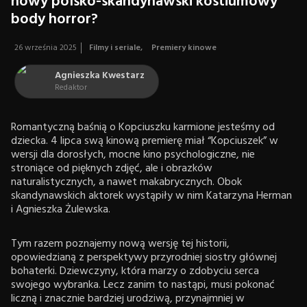
nowy polsko-skandynawski kostiumowy
body horror?
26 września 2025
Filmy i seriale
,
Premiery kinowe
Agnieszka Kwestarz
Redaktor
Romantyczną baśnią o Kopciuszku karmione jesteśmy od
dziecka. 4 lipca swą kinową premierę miał “Kopciuszek” w
wersji dla dorosłych, mocne kino psychologiczne, nie
stroniące od pięknych zdjęć, ale i obrazków
naturalistycznych, a nawet makabrycznych. Obok
skandynawskich aktorek wystąpiły w nim Katarzyna Herman
i Agnieszka Żulewska.
Tym razem poznajemy nową wersję tej historii,
opowiedzianą z perspektywy przyrodniej siostry głównej
bohaterki. Dziewczyny, która marzy o zdobyciu serca
swojego wybranka. Lecz zanim to nastąpi, musi pokonać
liczną i znacznie bardziej urodziwą, przynajmniej w