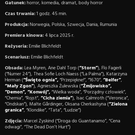
Gatunek:
horror, komedia, dramat, body horror
Czas trwania:
1 godz. 45 min.
Produkcja:
Norwegia, Polska, Szwecja, Dania, Rumunia
Premiera kinowa:
4 lipca 2025 r.
Reżyseria:
Emilie Blichfeldt
Scenariusz:
Emilie Blichfeldt
Obsada:
Lea Myren, Ane Dahl Torp (
“Storm”
), Flo Fagerli
(“Numer 24”), Thea Sofie Loch Naess (“La Palma”), Katarzyna
Herman (
“Święto ognia”,
“Przepiękne!”, “1670”,
“Belfer”
,
“Mały Zgon”
), Agnieszka Żulewska (
“Żmijowisko”,
“Demon”,
“Konwój”,
“Wielka woda”, “Porządny człowiek”,
“Chemia”, “Rojst”,
“Cicha ziemia”
), Isac Calmroth (“Veronica”,
“Ondskan”), Malte Gårdinger, Oksana Cherkashyna (
“Zielona
granica”
, “Klondike”, “Tata”, “Ludzie”)
Zdjęcia:
Marcel Zyskind (“Droga do Guantanamo”, “Cena
odwagi”, “The Dead Don’t Hurt”)