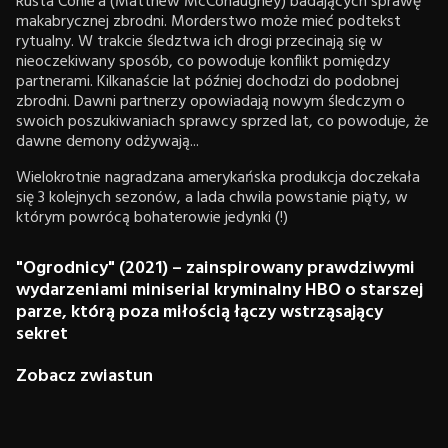
Rusta Cohle’a (Matthew McConaughey) badających sprawę
makabrycznej zbrodni. Morderstwo może mieć podtekst
rytualny. W trakcie śledztwa ich drogi przecinają się w
nieoczekiwany sposób, co powoduje konflikt pomiędzy
partnerami. Kilkanaście lat później dochodzi do podobnej
zbrodni. Dawni partnerzy opowiadają nowym śledczym o
swoich poszukiwaniach sprawcy sprzed lat, co powoduje, że
dawne demony odżywają...
Wielokrotnie nagradzana amerykańska produkcja doczekała
się 3 kolejnych sezonów, a lada chwila powstanie piąty, w
którym powrócą bohaterowie jedynki (!)
"Ogrodnicy" (2021) – zainspirowany prawdziwymi
wydarzeniami miniserial kryminalny HBO o starszej
parze, którą poza miłością łączy wstrząsający
sekret
Zobacz zwiastun