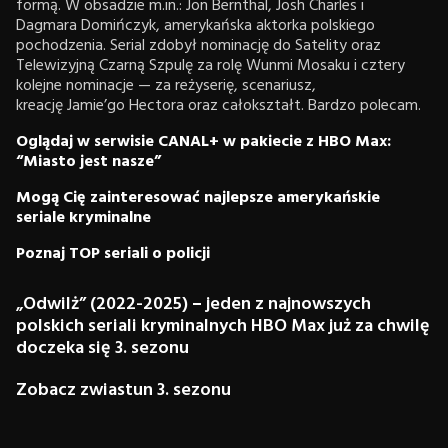
formą. W obsadzie m.in.: Jon Bernthal, Josh Charles i
Dagmara Domińczyk, amerykańska aktorka polskiego
pochodzenia. Serial zdobył nominację do Satelity oraz
Telewizyjną Czarną Szpulę za rolę Wunmi Mosaku i cztery
kolejne nominacje — za reżyserię, scenariusz,
kreację Jamie’go Hectora oraz całokształt. Bardzo polecam.
Oglądaj w serwisie CANAL+ w pakiecie z HBO Max:
“Miasto jest nasze”
Mogą Cię zainteresować najlepsze amerykańskie
seriale kryminalne
Poznaj TOP seriali o policji
„Odwilż” (2022-2025)
–
jeden z najnowszych
polskich seriali kryminalnych HBO Max już za chwilę
doczeka się 3. sezonu
Zobacz zwiastun 3. sezonu