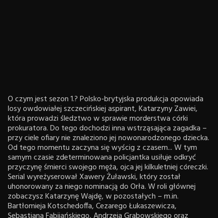
O czym jest sezon 1.? Polsko-brytyjska produkcja opowiada
losy owdowiałej szczecińskiej aspirant, Katarzyny Zawiei,
która prowadzi śledztwo w sprawie morderstwa córki
prokuratora. Do tego dochodzi inna wstrząsająca zagadka –
przy ciele ofiary nie znaleziono jej nowonarodzonego dziecka.
Od tego momentu zaczyna się wyścig z czasem... W tym
samym czasie zdeterminowana policjantka usiłuje odkryć
przyczynę śmierci swojego męża, ojca jej kilkuletniej córeczki.
Serial wyreżyserował Xawery Żuławski, który został
uhonorowany za niego nominacją do Orła. W roli głównej
zobaczysz Katarzynę Wajdę, w pozostałych – m.in.
Bartłomieja Kotschedoffa, Cezarego Łukaszewicza,
Sebastiana Fabijańskiego, Andrzeja Grabowskiego oraz