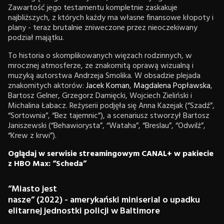
Zawartość jego testamentu kompletnie zaskakuje
najbliższych, z których każdy ma własne finansowe kłopoty i
plany - teraz brutalnie zniweczone przez nieoczekiwany
podział majątku.
To historia o skomplikowanych więzach rodzinnych, w
mrocznej atmosferze, ze znakomitą oprawą wizualną i
muzyką autorstwa Andrzeja Smolika. W obsadzie plejada
znakomitych aktorów:
Jacek Koman
,
Magdalena Popławska
,
Bartosz Gelner, Grzegorz Damięcki, Wojciech Zieliński i
Michalina Łabacz. Reżyserii podjęła się Anna Kazejak (“Szadź”,
“Sortownia”, “Bez tajemnic”), a scenariusz stworzył Bartosz
Janiszewski (“Behawiorysta”, “Wataha”, “Breslau”, “Odwilż”,
“Krew z krwi”).
Oglądaj w serwisie streamingowym CANAL+ w pakiecie
z HBO Max: “Scheda”
“Miasto jest
nasze” (2022) - amerykański miniserial o upadku
elitarnej jednostki policji w Baltimore