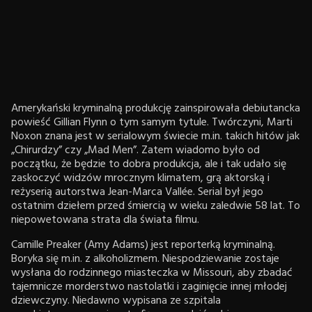
Amerykański kryminalną produkcję zainspirowała debiutancka
powieść Gillian Flynn o tym samym tytule. Twórczyni, Marti
Noxon znana jest w serialowym świecie m.in. takich hitów jak
„Chirurdzy” czy „Mad Men”. Zatem wiadomo było od
początku, że będzie to dobra produkcja, ale i tak udało się
zaskoczyć widzów mrocznym klimatem, grą aktorską i
reżyserią autorstwa Jean-Marca Vallée. Serial był jego
ostatnim dziełem przed śmiercią w wieku zaledwie 58 lat. To
niepowetowana strata dla świata filmu.
Camille Preaker (Amy Adams) jest reporterką kryminalną.
Boryka się m.in. z alkoholizmem. Niespodziewanie zostaje
wysłana do rodzinnego miasteczka w Missouri, aby zbadać
tajemnicze morderstwo nastolatki i zaginięcie innej młodej
dziewczyny. Niedawno wypisana ze szpitala