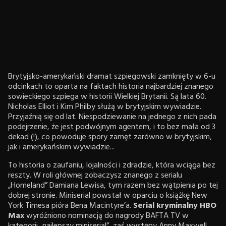
Brytyjsko-amerykański dramat szpiegowski zamknięty w 6-u
odcinkach to oparta na faktach historia najbardziej znanego
sowieckiego szpiega w historii Wielkiej Brytanii. Są lata 60.
Nicholas Elliot i Kim Philby służą w brytyjskim wywiadzie.
Przyjaźnią się od lat. Niespodziewanie na jednego z nich pada
podejrzenie, że jest podwójnym agentem, i to bez mała od 3
dekad (!), co powoduje spory zamęt zarówno w brytyjskim,
jak i amerykańskim wywiadzie...
To historia o zaufaniu, lojalności i zdradzie, która wciąga bez
reszty. W roli głównej zobaczysz znanego z serialu
„Homeland” Damiana Lewisa, tym razem bez wątpienia po tej
dobrej stronie. Miniserial powstał w oparciu o książkę New
York Timesa pióra Bena Macintyre’a.
Serial kryminalny HBO
Max
wyróżniono nominacją do nagrody BAFTA TV w