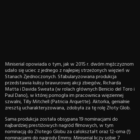
Miniserial opowiada o tym, jak w 2015 r. dwóm mężczyznom
udało się uciec z jednego z najlepiej strzeżonych więzień w
Stanach Zjednoczonych. Sfabularyzowana produkcja
przedstawia kulisy brawurowej akcji zbiegów, Richarda
Matta i Davida Sweata (w rolach głównych Benicio del Toro i
Paul Dano), w której pomogła im pracownica więziennej
szwalni, Tilly Mitchell (Patricia Arquette). Aktorka, genialnie
zresztą ucharakteryzowana, zdobyła za tę rolę Złoty Glob.
Sama produkcja została obsypana 19 nominacjami do
najbardziej prestiżowych nagród filmowych, w tym
nominacją do Złotego Globu za całokształt oraz 12-oma (!)
nominacjami do nagrody Emmy. Miniserial liczy sobie 7