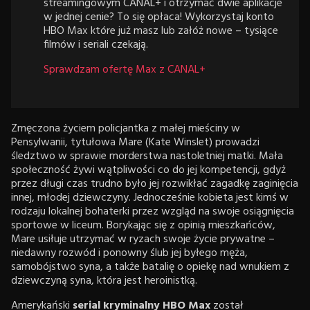
streamingowym CANAL+ i otrzymać dwie aplikacje
w jednej cenie? To się opłaca! Wykorzystaj konto
HBO Max które już masz lub załóż nowe – tysiące
filmów i seriali czekają.
Sprawdzam ofertę Max z CANAL+
Zmęczona życiem policjantka z małej mieściny w
Pensylwanii, tytułowa Mare (Kate Winslet) prowadzi
śledztwo w sprawie morderstwa nastoletniej matki. Mała
społeczność żywi wątpliwości co do jej kompetencji, gdyż
przez długi czas trudno było jej rozwikłać zagadkę zaginięcia
innej, młodej dziewczyny. Jednocześnie kobieta jest kimś w
rodzaju lokalnej bohaterki przez wzgląd na swoje osiągnięcia
sportowe w liceum. Borykając się z opinią mieszkańców,
Mare usiłuje utrzymać w ryzach swoje życie prywatne –
niedawny rozwód i ponowny ślub jej byłego męża,
samobójstwo syna, a także batalię o opiekę nad wnukiem z
dziewczyną syna, która jest heroinistką.
Amerykański
serial kryminalny HBO Max
został