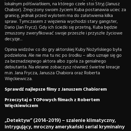
lokalnym półświatkiem, na którego czele stoi Stryj (Janusz
Chabior). Zmęczony swoim życiem Kuba postanawia uciec za
granicę, jednak przed wylotem ma do załatwienia kilka
spraw. Tymczasem z więzienia wychodzi stary gangster,
Dario (Jan Frycz). Gdy ich ścieżki się przetną, Kuba będzie
zmuszony zweryfikować swoje przeszłe i przyszłe życiowe
decyzje...
Opinia widzów co do gry aktorskiej Kuby Nożyńskiego była
podzielona. Ale nie ma tu nic po środku – albo uznaje się go
za beznadziejnego aktora albo zgoła za genialnego
debiutanta. Na ekranie zobaczysz również świetne kreacje
m.in. Jana Frycza, Janusza Chabiora oraz Roberta
Więckiewicza.
Sprawdź najlepsze filmy z Januszem Chabiorem
Przeczytaj o TOPowych filmach z Robertem
Więckiewiczem
„Detektyw” (2014-2019) – szalenie klimatyczny,
intrygujący, mroczny amerykański serial kryminalny