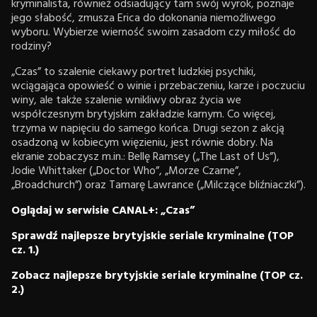
kryminalista, również odsiadujący tam swój wyrok, poznaje
jego słabość, zmusza Erica do dokonania niemożliwego
wyboru. Wybierze wierność swoim zasadom czy miłość do
rodziny?
„Czas” to szalenie ciekawy portret ludzkiej psychiki,
wciągająca opowieść o winie i przebaczeniu, karze i poczuciu
winy, ale także szalenie wnikliwy obraz życia we
współczesnym brytyjskim zakładzie karnym. Co więcej,
trzyma w napięciu do samego końca. Drugi sezon z akcją
osadzoną w kobiecym więzieniu, jest równie dobry. Na
ekranie zobaczysz m.in.: Bellę Ramsey („The Last of Us”),
Jodie Whittaker („Doctor Who”, „Morze Czarne”,
„Broadchurch”) oraz Tamarę Lawrance („Milczące bliźniaczki”).
Oglądaj w serwisie CANAL+: „Czas”
Sprawdź najlepsze brytyjskie seriale kryminalne (TOP
cz. 1.)
Zobacz najlepsze brytyjskie seriale kryminalne (TOP cz.
2.)