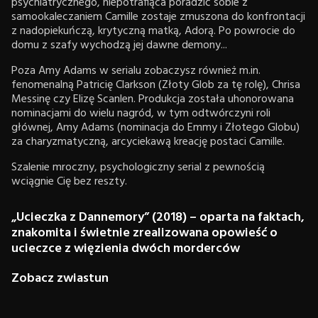
psychiatrycznego, niepotrafiąca poradzić sobie z
samookaleczaniem Camille zostaje zmuszona do konfrontacji
z nadopiekuńczą, krytyczną matką, Adorą. Po powrocie do
domu z szafy wychodzą jej dawne demony...
Poza Amy Adams w serialu zobaczysz również m.in.
fenomenalną Patricię Clarkson (Złoty Glob za tę rolę), Chrisa
Messinę czy Elizę Scanlen. Produkcja została uhonorowana
nominacjami do wielu nagród, w tym odtwórczyni roli
głównej, Amy Adams (nominacja do Emmy i Złotego Globu)
za charyzmatyczną, arcyciekawą kreację postaci Camille.
Szalenie mroczny, psychologiczny serial z pewnością
wciągnie Cię bez reszty.
„Ucieczka z Dannemory” (2018) – oparta na faktach,
znakomita i świetnie zrealizowana opowieść o
ucieczce z więzienia dwóch morderców
Zobacz zwiastun