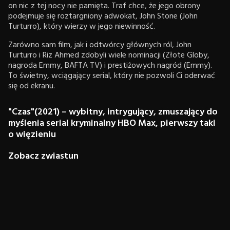
on nic z tej nocy nie pamięta. Traf chce, że jego obrony
podejmuje się roztargniony adwokat, John Stone (John
Turturro), który wierzy w jego niewinność.
Zarówno sam film, jak i odtwórcy głównych ról, John
Turturro i Riz Ahmed zdobyli wiele nominacji (Złote Globy,
nagroda Emmy, BAFTA TV) i prestiżowych nagród (Emmy).
To świetny, wciągający serial, który nie pozwoli Ci oderwać
się od ekranu.
"Czas"(2021) – wybitny, intrygujący, zmuszający do
myślenia serial kryminalny HBO Max, pierwszy taki
o więzieniu
Zobacz zwiastun