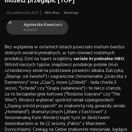
możesz przegapić [TOP]
20 października 2025
HBO Max
,
Rankingi
Agnieszka Kwestarz
Redaktor
Bez wątpienia w ostatnich latach powstało multum bardzo
dobrych seriali kryminalnych, w tym również rodzimych
produkcji. Dziś na tapet wzięliśmy
seriale kryminalne HBO
.
Wśród naszych typów znajdziesz produkcje polskie (m.in.
sztandarowy serial na podstawie powieści Jakuba Żulczyka,
„Ślepnąc od świateł”) i zagraniczne (fenomenalne „Ucieczka z
Dannemory” oraz „Czas”), nowe („Odwilż” - lada chwila 3.
sezon, "Scheda" czy "Grupa zadaniowa") i te nieco starsze,
za to bezapelacyjnie kultowe ("Rodzina Soprano" czy "The
Wire"). Możesz wybierać spośród seriali szpiegowskich
(„Szpieg wśród przyjaciół” ze znakomitą rolą gwiazdy serialu
„Homeland”), dramatycznych („Mare z Easttown” z
fenomenalną Kate Winslet) bądź tych ze śledztwem
dziennikarskim w tle (2 sezony „Paktu” z Marcinem
Dorocińskim). Czekają na Ciebie znakomite miniseriale, będące