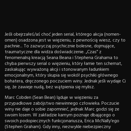
Jeśli obejrzałeś/aś choć jeden serial, którego akcja (nomen-
omen) osadzona jest w więzieniu, z pewnością wiesz, czy to
pachnie... To zazwyczaj psychicznie bolesne, dojmujące,
traumatyczne dla widza doświadczenie. „Czas” z
fenomenalną kreacją Seana Beana i Stephena Grahama to
chyba pierwszy serial o więzieniu, który łamie ten schemat,
zaskakując wyważoną akcji i stonowanym ładunkiem
emocjonalnym, który skupia się wokół psychiki głównego
bohatera, dręczonego poczuciem winy. Jednak jeśli wydaje Ci
się, że zawieje nudą, bez wątpienia się mylisz.
Marc Cobden (Sean Bean) ląduje w więzieniu za
przypadkowe zabójstwo niewinnego człowieka. Poczucie
winy nie daje o sobie zapomnieć, jednak Marc godzi się ze
swoim losem. W zakładzie karnym poznaje dbającego o
swoich podopiecznych funkcjonariusza, Erica McNally’ego
(Stephen Graham). Gdy inny, niezwykle niebezpieczny