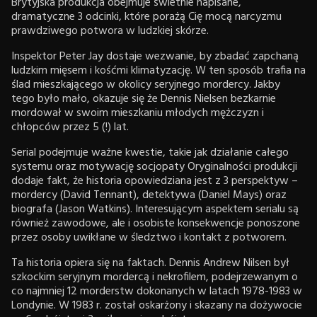
Brytyjska produkcja obejmuje świetnie napisane,
dramatyczne 3 odcinki, które porażą Cię mocą narcyzmu
prawdziwego potwora w ludzkiej skórze.
Inspektor Peter Jay dostaje wezwanie, by zbadać zapchaną
ludzkim mięsem i kośćmi klimatyzację. W ten sposób trafia na
ślad mieszkającego w okolicy seryjnego mordercy. Jakby
tego było mało, okazuje się że Dennis Nielsen bezkarnie
mordował w swoim mieszkaniu młodych mężczyzn i
chłopców przez 5 (!) lat.
Serial podejmuje ważne kwestie, takie jak działanie całego
systemu oraz motywację socjopaty Oryginalności produkcji
dodaje fakt, że historia opowiedziana jest z 3 perspektyw –
mordercy (David Tennant), detektywa (Daniel Mays) oraz
biografa (Jason Watkins). Interesującym aspektem serialu są
również zawodowe, ale i osobiste konsekwencje ponoszone
przez osoby uwikłane w śledztwo i kontakt z potworem.
Ta historia opiera się na faktach. Dennis Andrew Nilsen był
szkockim seryjnym mordercą i nekrofilem, podejrzewanym o
co najmniej 12 morderstw dokonanych w latach 1978-1983 w
Londynie. W 1983 r. został oskarżony i skazany na dożywocie