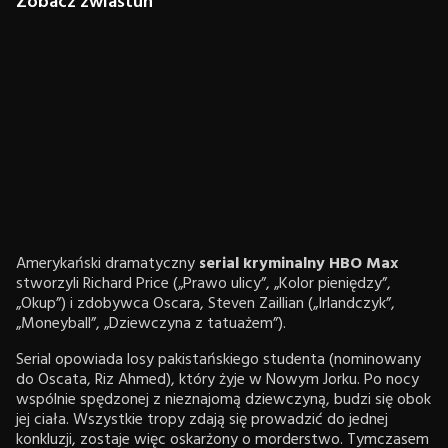
Zobacz zwiastun
Amerykański dramatyczny
serial kryminalny HBO Max
stworzyli Richard Price („Prawo ulicy”, „Kolor pieniędzy”,
„Okup”) i zdobywca Oscara, Steven Zaillian („Irlandczyk”,
„Moneyball”, „Dziewczyna z tatuażem”).
Serial opowiada losy pakistańskiego studenta (nominowany
do Oscata, Riz Ahmed), który żyje w Nowym Jorku. Po nocy
wspólnie spędzonej z nieznajomą dziewczyną, budzi się obok
jej ciała. Wszystkie tropy zdają się prowadzić do jednej
konkluzji, zostaje więc oskarżony o morderstwo. Tymczasem