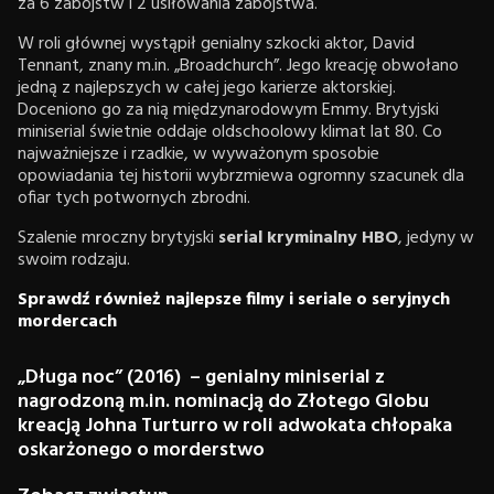
za 6 zabójstw i 2 usiłowania zabójstwa.
W roli głównej wystąpił genialny szkocki aktor, David
Tennant, znany m.in. „Broadchurch”. Jego kreację obwołano
jedną z najlepszych w całej jego karierze aktorskiej.
Doceniono go za nią międzynarodowym Emmy. Brytyjski
miniserial świetnie oddaje oldschoolowy klimat lat 80. Co
najważniejsze i rzadkie, w wyważonym sposobie
opowiadania tej historii wybrzmiewa ogromny szacunek dla
ofiar tych potwornych zbrodni.
Szalenie mroczny brytyjski
serial kryminalny HBO
, jedyny w
swoim rodzaju.
Sprawdź również najlepsze filmy i seriale o seryjnych
mordercach
„Długa noc” (2016) – genialny miniserial z
nagrodzoną m.in. nominacją do Złotego Globu
kreacją Johna Turturro w roli adwokata chłopaka
oskarżonego o morderstwo