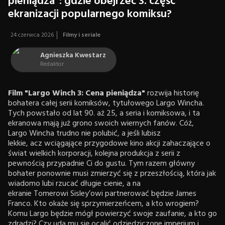
pieniądza”: gdzie obejrzeć 3. część
ekranizacji popularnego komiksu?
24 czerwca 2026
Filmy i seriale
Agnieszka Kwestarz
Redaktor
Film "Largo Winch 3: Cena pieniądza"
rozwija historię
bohatera całej serii komiksów, tytułowego Largo Wincha.
Tych powstało od lat 90. aż 25, a seria i komiksowa, i ta
ekranowa mają już grono swoich wiernych fanów. Cóż,
Largo Wincha trudno nie polubić, a jeśli lubisz
lekkie, acz wciągające przygodowe kino akcji zahaczające o
świat wielkich korporacji, kolejna produkcja z serii z
pewnością przypadnie Ci do gustu. Tym razem główny
bohater ponownie musi zmierzyć się z przeszłością, która jak
wiadomo lubi rzucać długie cienie, a na
ekranie Tomerowi Sisley’owi partnerować będzie James
Franco. Kto okaże się sprzymierzeńcem, a kto wrogiem?
Komu Largo będzie mógł powierzyć swoje zaufanie, a kto go
zdradzi? Czy uda mu się ocalić odziedziczone imperium i