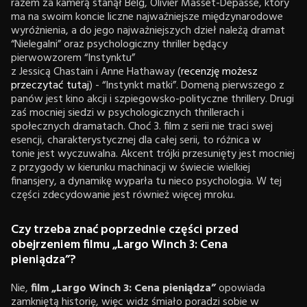
razem za kamerą stanął Belg, Olivier Masset-Depasse, który
ma na swoim koncie liczne najważniejsze międzynarodowe
wyróżnienia, a do jego najważniejszych dzieł należą dramat
“Nielegalni” oraz psychologiczny thriller będący
pierwowzorem “Instynktu”
z Jessicą Chastain i Anne Hathaway (
recenzję możesz
przeczytać tutaj
) - “Instynkt matki”. Domeną pierwszego z
panów jest kino akcji i szpiegowsko-polityczne thrillery. Drugi
zaś mocniej siedzi w psychologicznych thrillerach i
społecznych dramatach. Choć 3. film z serii nie traci swej
esencji, charakterystycznej dla całej serii, to różnica w
tonie jest wyczuwalna. Akcent trójki przesunięty jest mocniej
z przygody w kierunku machinacji w świecie wielkiej
finansjery, a dynamikę wyparła tu nieco psychologia. W tej
części zdecydowanie jest również więcej mroku.
Czy trzeba znać poprzednie części przed
obejrzeniem filmu „Largo Winch 3: Cena
pieniądza”?
Nie,
film „Largo Winch 3: Cena pieniądza”
opowiada
zamkniętą historię, więc widz śmiało poradzi sobie w