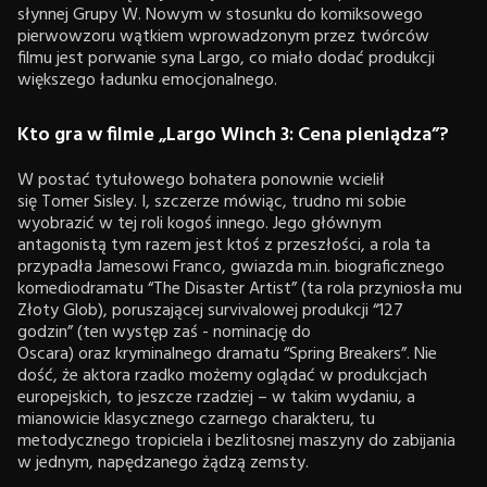
słynnej Grupy W. Nowym w stosunku do komiksowego
pierwowzoru wątkiem wprowadzonym przez twórców
filmu jest porwanie syna Largo, co miało dodać produkcji
większego ładunku emocjonalnego.
Kto gra w filmie „Largo Winch 3: Cena pieniądza”?
W postać tytułowego bohatera ponownie wcielił
się Tomer Sisley. I, szczerze mówiąc, trudno mi sobie
wyobrazić w tej roli kogoś innego. Jego głównym
antagonistą tym razem jest ktoś z przeszłości, a rola ta
przypadła Jamesowi Franco, gwiazda m.in. biograficznego
komediodramatu “The Disaster Artist” (ta rola przyniosła mu
Złoty Glob), poruszającej survivalowej produkcji “127
godzin” (ten występ zaś - nominację do
Oscara) oraz kryminalnego dramatu “Spring Breakers”. Nie
dość, że aktora rzadko możemy oglądać w produkcjach
europejskich, to jeszcze rzadziej – w takim wydaniu, a
mianowicie klasycznego czarnego charakteru, tu
metodycznego tropiciela i bezlitosnej maszyny do zabijania
w jednym, napędzanego żądzą zemsty.