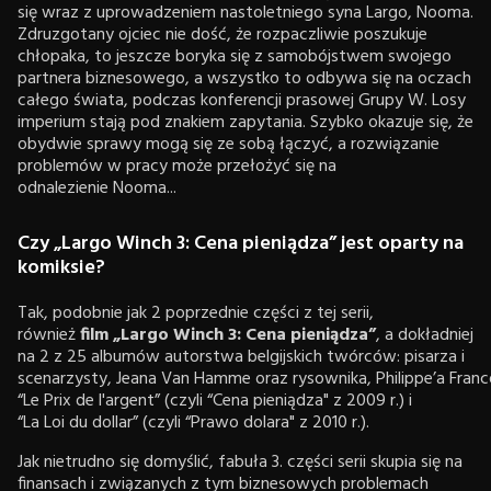
się wraz z uprowadzeniem nastoletniego syna Largo, Nooma.
Zdruzgotany ojciec nie dość, że rozpaczliwie poszukuje
chłopaka, to jeszcze boryka się z samobójstwem swojego
partnera biznesowego, a wszystko to odbywa się na oczach
całego świata, podczas konferencji prasowej Grupy W. Losy
imperium stają pod znakiem zapytania. Szybko okazuje się, że
obydwie sprawy mogą się ze sobą łączyć, a rozwiązanie
problemów w pracy może przełożyć się na
odnalezienie Nooma...
Czy „Largo Winch 3: Cena pieniądza” jest oparty na
komiksie?
Tak, podobnie jak 2 poprzednie części z tej serii,
również
film
„Largo Winch 3: Cena pieniądza”
, a dokładniej
na 2 z 25 albumów autorstwa belgijskich twórców: pisarza i
scenarzysty, Jeana Van Hamme oraz rysownika, Philippe’a Franc
“Le Prix de l'argent” (czyli “Cena pieniądza" z 2009 r.) i
“La Loi du dollar” (czyli “Prawo dolara" z 2010 r.).
Jak nietrudno się domyślić, fabuła 3. części serii skupia się na
finansach i związanych z tym biznesowych problemach