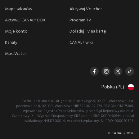
Mapa salonów
Aktywuj Voucher
Aktywuj CANAL+ BOX
Program TV
Moje konto
Doładuj TV na kartę
Kanały
CANAL+ wiki
MustWatch
Polska (PL)
CANAL+ Polska S.A., al. gen. W. Sikorskiego 9, 02-758 Warszawa, skr.
pocztowa nr 8, 02-100, Warszawa NIP 521-00-82-774, REGON: 010175861,
wpisana do Rejestru Przedsiębiorców, przez Sąd Rejonowy dla m.st.
Warszawy, XIII Wydział Gospodarczy KRS pod nr KRS: 0000469644, kapitał
zakładowy: 441.176.000 zł, w całości wpłacony, Nr BDO: 000030685.
© CANAL+
2026