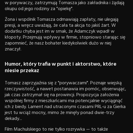
w porywaczy, zatrzymują Tomasza jako zakładnika i żądają
okupu od jego rodziny za "opiekę".
Żona i wspólnik Tomasza odmawiają zapłaty, nie ulegają
presji, a wręcz uważają, że cała ta akcja to jakiś żart. W
dodatku chyba jest im w smak, że Adamczyk wpadł w
kłopoty. Przejmują wpływy w firmie, stopniowo starając się
zapomnieć, że nasz bohater kiedykolwiek dużo w niej
znaczył.
Humor, który trafia w punkt i aktorstwo, które
niesie przekaz
Tomasz zaprzyjaźnia się z "porywaczami". Poznaje wiejską
rzeczywistość, a nawet postanawia im pomóc, obserwując,
jak czas zatrzymał się na prowincji. Propozycja założenia
wspólnej firmy z mieszkańcami ma potencjalnie wyciągnąć
ich z biedy. Lament nad utraconymi czasami PRL-u za Gierka
jest tu wciąż mocny, mimo że minęły ponad dwie-trzy
dekady...
Film Machulskiego to nie tylko rozrywka — to także