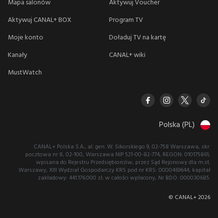
Mapa salonów
Aktywuj Voucher
Aktywuj CANAL+ BOX
Program TV
Moje konto
Doładuj TV na kartę
Kanały
CANAL+ wiki
MustWatch
Polska (PL)
CANAL+ Polska S.A., al. gen. W. Sikorskiego 9, 02-758 Warszawa, skr.
pocztowa nr 8, 02-100, Warszawa NIP 521-00-82-774, REGON: 010175861,
wpisana do Rejestru Przedsiębiorców, przez Sąd Rejonowy dla m.st.
Warszawy, XIII Wydział Gospodarczy KRS pod nr KRS: 0000469644, kapitał
zakładowy: 441.176.000 zł, w całości wpłacony, Nr BDO: 000030685.
© CANAL+
2026