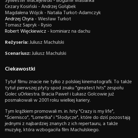
Sylwester Maciejewski - Bogumił Maślanka
Cezary Kosiński - Andrzej Gołąbek
Magdalena Wójcik - Natalia Turkot-Adamczyk
Andrzej Chyra
- Wiesław Turkot
Tomasz Sapryk - Rysio
Robert Więckiewicz
- kominiarz na dachu
Reżyseria:
Juliusz Machulski
Scenariusz:
Juliusz Machulski
Ciekawostki
Tytuł filmu znacie nie tylko z polskiej kinematografii. To także
tytuł pierwszej płyty spod znaku "greatest hits" zespołu
Golec uOrkiestra. Bracia Paweł i Łukasz Golcowie już
posmakowali w 2001 roku wielkiej kariery.
Tym krążkiem promowali m. in. hity "Crazy is my life",
"Ściernisco", "Lornetka" i "Słodycze", które do dziś pozostają
jednymi z najbardziej znanych z ich repertauru, a także
muzykę, która wzbogaciła film Machulskiego.