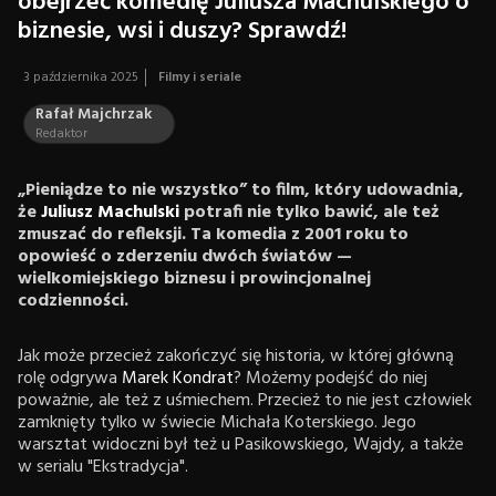
obejrzeć komedię Juliusza Machulskiego o
biznesie, wsi i duszy? Sprawdź!
3 października 2025
Filmy i seriale
Rafał Majchrzak
Redaktor
„Pieniądze to nie wszystko” to film, który udowadnia,
że
Juliusz Machulski
potrafi nie tylko bawić, ale też
zmuszać do refleksji. Ta komedia z 2001 roku to
opowieść o zderzeniu dwóch światów —
wielkomiejskiego biznesu i prowincjonalnej
codzienności.
Jak może przecież zakończyć się historia, w której główną
rolę odgrywa
Marek Kondrat
? Możemy podejść do niej
poważnie, ale też z uśmiechem. Przecież to nie jest człowiek
zamknięty tylko w świecie Michała Koterskiego. Jego
warsztat widoczni był też u Pasikowskiego, Wajdy, a także
w serialu "Ekstradycja".