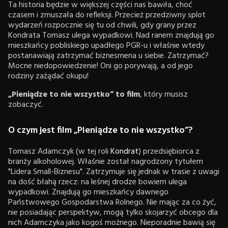
Ta historia będzie w większej części nas bawiła, choć
czasem i zmuszała do refleksji. Przecież przedziwny splot
wydarzeń rozpocznie się tu od chwili, gdy grany przez
Kondrata Tomasz ulega wypadkowi. Nad ranem znajdują go
mieszkańcy pobliskiego upadłego PGR-u i właśnie wtedy
postanawiają zatrzymać biznesmena u siebie. Zatrzymać?
Mocne niedopowiedzenie! Oni go porywają, a od jego
rodziny zażądać okupu!
„Pieniądze to nie wszystko” to film
, który musisz
zobaczyć.
O czym jest film „Pieniądze to nie wszystko”?
Tomasz Adamczyk (w tej roli
Kondrat
) przedsiębiorca z
branży alkoholowej. Właśnie został nagrodzony tytułem
"Lidera Small-Biznesu". Zatrzymuje się jednak w trasie z uwagi
na dość błahą rzecz: na leśnej drodze bowiem ulega
wypadkowi. Znajdują go mieszkańcy dawnego
Państwowego Gospodarstwa Rolnego. Nie mając za co żyć,
nie posiadając perspektyw, mogą tylko skojarzyć obcego dla
nich Adamczyka jako kogoś możnego. Nieporadnie bawią się