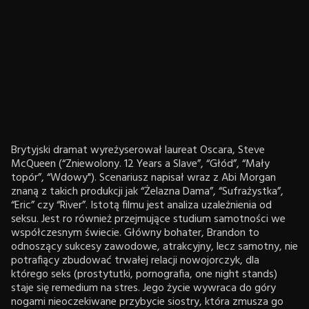
Brytyjski dramat wyreżyserował laureat Oscara, Steve
McQueen (“Zniewolony. 12 Years a Slave”, “Głód”, “Mały
topór”, “Wdowy"). Scenariusz napisał wraz z Abi Morgan
znaną z takich produkcji jak “Żelazna Dama”, “Sufrażystka”,
“Eric” czy “River”. Istotą filmu jest analiza uzależnienia od
seksu. Jest ro również przejmujące studium samotności we
współczesnym świecie. Główny bohater, Brandon to
odnoszący sukcesy zawodowe, atrakcyjny, lecz samotny, nie
potrafiący zbudować trwałej relacji nowojorczyk, dla
którego seks (prostytutki, pornografia, one night stands)
staje się remedium na stres. Jego życie wywraca do góry
nogami nieoczekiwane przybycie siostry, która zmusza go