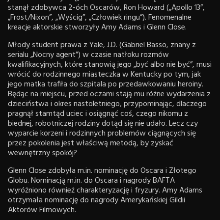
stanął zdobywca 2-óch Oscarów, Ron Howard („Apollo 13”,
„Frost/Nixon”, „Wyścig”, „Człowiek ringu”). Fenomenalne
kreacje aktorskie stworzyły Amy Adams i Glenn Close.
Młody student prawa z Yale, J.D. (Gabriel Basso, znany z
serialu „Nocny agent”) w czasie natłoku rozmów
kwalifikacyjnych, które stanowią jego „być albo nie być”, musi
wrócić do rodzinnego miasteczka w Kentucky po tym, jak
jego matka trafiła do szpitala po przedawkowaniu heroiny.
Będąc na miejscu, przed oczami stają mu różne wydarzenia z
dzieciństwa i okres nastoletniego, przypominając, dlaczego
pragnął stamtąd uciec i osiągnąć coś, czego nikomu z
biednej, robotniczej rodziny dotąd się nie udało. Lecz czy
wyparcie korzeni i rodzinnych problemów ciągnących się
przez pokolenia jest właściwą metodą, by zyskać
wewnętrzny spokój?
Glenn Close zdobyła m.in. nominację do Oscara i Złotego
Globu. Nominacją m.in. do Oscara i nagrody BAFTA
wyróżniono również charakteryzację i fryzury. Amy Adams
otrzymała nominację do nagrody Amerykańskiej Gildii
Aktorów Filmowych.