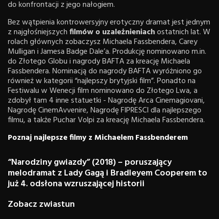
do konfrontacji z jego nałogiem.
Bez wątpienia kontrowersyjny erotyczny dramat jest jednym
z najgłośniejszych
filmów o uzależnieniach
ostatnich lat. W
rolach głównych zobaczysz Michaela Fassbendera, Carey
Mulligan i Jamesa Badge Dale’a. Produkcję nominowano m.in.
do Złotego Globu i nagrody BAFTA za kreację Michaela
Fassbendera. Nominacją do nagrody BAFTA wyróżniono go
również w kategorii “najlepszy brytyjski film”. Ponadto na
Festiwalu w Wenecji film nominowano do Złotego Lwa, a
zdobył tam 4 inne statuetki - Nagrodę Arca Cinemagiovani,
Nagrodę CinemAvvenire, Nagrodę FIPRESCI dla najlepszego
filmu, a także Puchar Volpi za kreację Michaela Fassbendera.
Poznaj najlepsze filmy z Michaelem Fassbenderem
“Narodziny gwiazdy” (2018) – poruszający
melodramat z Lady Gagą i Bradleyem Cooperem to
już 4. odsłona wzruszającej historii
Zobacz zwiastun