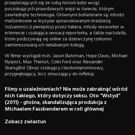
przeplatających się ze sobą historii ludzi wciąż
poszukujących prawdziwych więzi w świecie, którym
zawładnęła technologia. Głównymi bohaterami są: młodzi
małżonkowie w kryzysie spowodowanym kradzieżą
tożsamości (i pieniędzy) przez hakera, młody sexworker w
internecie i szukająca sensacji reporterka, a także nastolatki,
które podszywają się online za dziewczynę rzekomo
zainteresowaną ich nielubianym kolegą.
W filmie wystąpili m.in.: Jason Bateman, Hope Davis, Michael
Nyqvist, Max Thieriot, Colin Ford oraz Alexander
Skarsgård. Obraz szokujący i bezkompromisowy,
przygnębiający, lecz zmuszający do refleksji.
Filmy o uzależnieniach? Nie może zabraknąć wśród
nich takiego, który dotyczy seksu. Oto “Wstyd”
(2011) - głośna, skandalizująca produkcja z
Michaelem Fassbenderem w roli głównej
Zobacz zwiastun