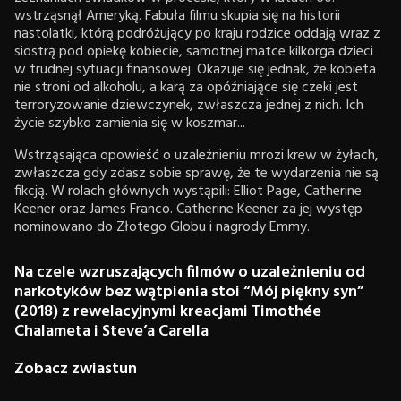
wstrząsnął Ameryką. Fabuła filmu skupia się na historii
nastolatki, którą podróżujący po kraju rodzice oddają wraz z
siostrą pod opiekę kobiecie, samotnej matce kilkorga dzieci
w trudnej sytuacji finansowej. Okazuje się jednak, że kobieta
nie stroni od alkoholu, a karą za opóźniające się czeki jest
terroryzowanie dziewczynek, zwłaszcza jednej z nich. Ich
życie szybko zamienia się w koszmar...
Wstrząsająca opowieść o uzależnieniu mrozi krew w żyłach,
zwłaszcza gdy zdasz sobie sprawę, że te wydarzenia nie są
fikcją. W rolach głównych wystąpili: Elliot Page, Catherine
Keener oraz James Franco. Catherine Keener za jej występ
nominowano do Złotego Globu i nagrody Emmy.
Na czele wzruszających filmów o uzależnieniu od
narkotyków bez wątpienia stoi “Mój piękny syn”
(2018) z rewelacyjnymi kreacjami Timothée
Chalameta i Steve’a Carella
Zobacz zwiastun