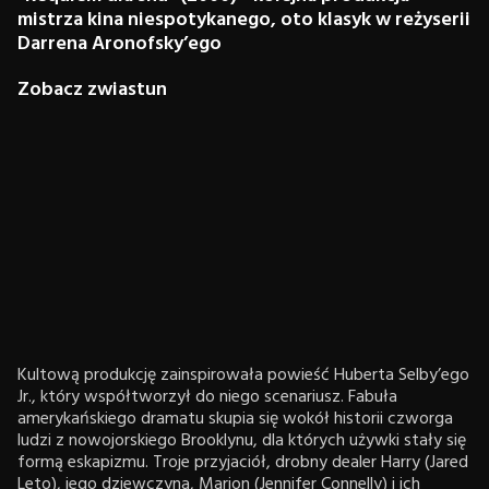
mistrza kina niespotykanego, oto klasyk w reżyserii
Darrena Aronofsky’ego
Zobacz zwiastun
Kultową produkcję zainspirowała powieść Huberta Selby’ego
Jr., który współtworzył do niego scenariusz. Fabuła
amerykańskiego dramatu skupia się wokół historii czworga
ludzi z nowojorskiego Brooklynu, dla których używki stały się
formą eskapizmu. Troje przyjaciół, drobny dealer Harry (Jared
Leto), jego dziewczyna, Marion (Jennifer Connelly) i ich