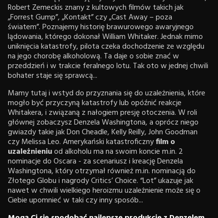
Robert Zemeckis znany z kultowych filmów takich jak
„Forrest Gump”, „Kontakt” czy „Cast Away – poza
światem”. Poznajemy historię brawurowego awaryjnego
lądowania, którego dokonał William Whitaker. Jednak mimo
uniknięcia katastrofy, pilota czeka dochodzenie ze względu
na jego chorobę alkoholową. Ta daje o sobie znać w
przeddzień i w trakcie feralnego lotu. Tak oto w jednej chwili
bohater staje się sprawcą...
Mamy tutaj i wstyd do przyznania się do uzależnienia, które
mogło być przyczyną katastrofy lub opóźnić reakcje
Whitakera, i związaną z nałogiem presję otoczenia. W roli
głównej zobaczysz Denzela Washingtona, a oprócz niego
gwiazdy takie jak Don Cheadle, Kelly Reilly, John Goodman
czy Melissa Leo. Amerykański katastroficzny
film o
uzależnieniu
od alkoholu ma na swoim koncie m.in. 2
nominacje do Oscara - za scenariusz i kreację Denzela
Washingtona, który otrzymał również m.in. nominacją do
Złotego Globu i nagrody Critics’ Choice. “Lot” ukazuje jak
nawet w chwili wielkiego heroizmu uzależnienie może się o
Ciebie upomnieć w taki czy inny sposób...