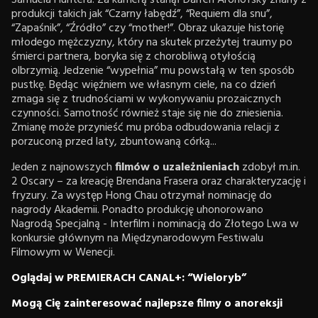
Samuela Huntera. Za kamerą stanął Darren Aronofsky znany z
produkcji takich jak “Czarny łabędź”, “Requiem dla snu”,
“Zapaśnik”, “Źródło” czy “mother!”. Obraz ukazuje historię
młodego mężczyzny, który na skutek przeżytej traumy po
śmierci partnera, boryka się z chorobliwą otyłością
olbrzymią. Jedzenie “wypełnia” mu powstałą w ten sposób
pustkę. Będąc więźniem we własnym ciele, na co dzień
zmaga się z trudnościami w wykonywaniu prozaicznych
czynności. Samotność również staje się nie do zniesienia.
Zmianę może przynieść mu próba odbudowania relacji z
porzuconą przed laty, zbuntowaną córką...
Jeden z najnowszych
filmów o uzależnieniach
zdobył m.in.
2 Oscary – za kreację Brendana Frasera oraz charakteryzację i
fryzury. Za występ Hong Chau otrzymał nominację do
nagrody Akademii. Ponadto produkcję uhonorowano
Nagrodą Specjalną - Interfilm i nominacją do Złotego Lwa w
konkursie głównym na Międzynarodowym Festiwalu
Filmowym w Wenecji.
Oglądaj w PREMIERACH CANAL+: “Wieloryb”
Mogą Cię zainteresować najlepsze filmy o anoreksji