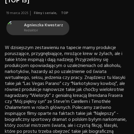
[TOP 15]
19 marca 2025
Filmy i seriale
,
TOP
Agnieszka Kwestarz
Redaktor
W dzisiejszym zestawieniu na tapecie mamy produkcje
poruszające, przygnębiające, mrożące krew w żyłach, ale i
takie które inspirują i dają nadzieję. Przyjrzeliśmy się
produkcjom opowiadającym o uzależnieniach od alkoholu,
narkotyków, hazardy aż po uzależnienie od świata
wirtualnego, seksu, jedzenia czy pracy. Znajdziesz tu klasyki
takie jak “Las Vegas Parano” czy “Narkotykowy kowboj”, ale
również produkcje najnowsze takie jak choćby wielokrotnie
nagradzany “Wieloryb” z genialną kreacją Brendana Frasera
czy “Mój piękny syn” ze Steve’m Carellem i Timothée
Chalametem w rolach głównych. Polecamy zarówno
inspirujące filmy oparte na faktach takie jak “Najlepszy” -
biograficzny sportowy dramat o polskim byłym narkomanie,
który został mistrzem świata, ale i czystą fikcję, klasyki,
które po prostu trzeba obejrzeć takie jak biograficzną