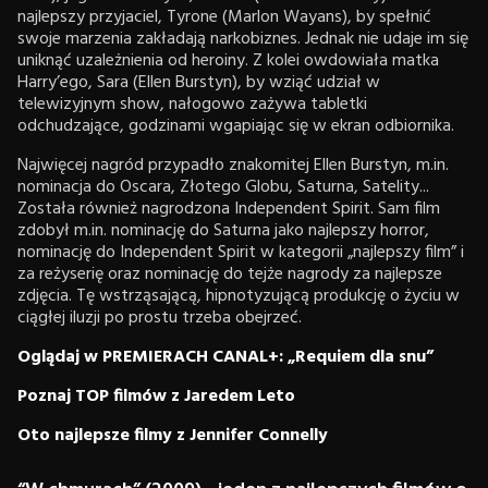
najlepszy przyjaciel, Tyrone (Marlon Wayans), by spełnić
swoje marzenia zakładają narkobiznes. Jednak nie udaje im się
uniknąć uzależnienia od heroiny. Z kolei owdowiała matka
Harry’ego, Sara (Ellen Burstyn), by wziąć udział w
telewizyjnym show, nałogowo zażywa tabletki
odchudzające, godzinami wgapiając się w ekran odbiornika.
Najwięcej nagród przypadło znakomitej Ellen Burstyn, m.in.
nominacja do Oscara, Złotego Globu, Saturna, Satelity...
Została również nagrodzona Independent Spirit. Sam film
zdobył m.in. nominację do Saturna jako najlepszy horror,
nominację do Independent Spirit w kategorii „najlepszy film” i
za reżyserię oraz nominację do tejże nagrody za najlepsze
zdjęcia. Tę wstrząsającą, hipnotyzującą produkcję o życiu w
ciągłej iluzji po prostu trzeba obejrzeć.
Oglądaj w PREMIERACH CANAL+: „Requiem dla snu”
Poznaj TOP filmów z Jaredem Leto
Oto najlepsze filmy z Jennifer Connelly