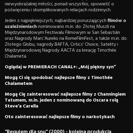
niewyobrażalnej miłości, ponad wszystko, opowieść o
poświęceniu i skomplikowanych relacjach rodzinnych.
Jeden z najpiękniejszych, najbardziej poruszających
filmów o
uzależnieniach
nominowano m.in. do: Złotej Muszli na
Międzynarodowym Festiwalu Filmowym w San Sebastián
oraz Nagrody Marc’Aurelio na RomeFilmFest, a także m.in. do:
Złotego Globu, nagrody BAFTA, Critics’ Choice, Satelity i
Międzynarodowej Nagrody AACTA za kreację Timothée
Chalameta.
Oglądaj w PREMIERACH CANAL+: „Mój piękny syn”
Mogą Ci się spodobać najlepsze filmy z Timothée
Chalametem
Mogą Cię zainteresować najlepsze filmy z Channingiem
Tatumem, m.in. jeden z nominowaną do Oscara rolą
Steve’a Carella
Oto zainteresować najlepsze filmy o narkotykach
“Requiem dla snu” (2000) - kolejna produkcja