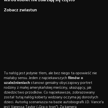
wśród kobiet nie zdarzają się często
Zobacz zwiastun
Tu nałóg jest jedynie tłem, ale bez niego ta opowieść nie
miałaby sensu. Jeden z najciekawszych
filmów o
uzależnieniach
stanowi genialny obyczajowy portret
rodziny z małej amerykańskiej mieściny, ukazujący, jak
dziedzictwo przodków. Co najciekawsze, zobrazowany
został tutaj nałóg kobiety widziany oczyma jej dorosłych
dzieci. Autorką scenariusza na bazie autobiografii J.D. Vance'a
jest Vanessa Taylor („Gra o tron”). Za kamerą