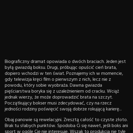
Biograficzny dramat opowiada o dwóch braciach. Jeden jest
byłą gwiazdą boksu. Drugi, próbując opuścić cień brata,
dopiero wchodzi w ten świat. Poznajemy ich w momencie,
gdy telewizja kręci film o pierwszym z nich, lecz nie z
powodu, który sobie wyobraża. Dawna gwiazda
pięściarstwa boryka się z uzależnieniem od cracku. Wciąż
jednak wierzy, że może doprowadzić brata na szczyt.
Początkujący bokser musi zdecydować, czy na rzecz
jedności rodziny poświęcić swoją dobrze rokującą karierę...
Obaj panowie są rewelacyjni. Zresztą całość to czyste złoto.
Brak tu słabych punktów. Spodoba Ci się nawet, jeśli boks ani
sport w ogóle Cię nie interesuje. Wszak to produkcja nie tyle