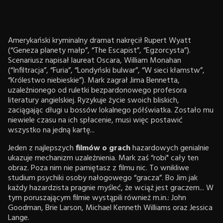
Amerykański kryminalny dramat nakręcił Rupert Wyatt
(“Geneza planety małp”, “The Escapist”, “Egzorcysta”).
Scenariusz napisał laureat Oscara, William Monahan
(“Infiltracja”, “Furia”, “Londyński bulwar”, “W sieci kłamstw”,
“Królestwo niebieskie”). Mark zagrał Jima Bennetta,
uzależnionego od ruletki bezpardonowego profesora
literatury angielskiej. Ryzykuje życie swoich bliskich,
zaciągając długi u bossów lokalnego półświatka. Zostało mu
niewiele czasu na ich spłacenie, musi więc postawić
wszystko na jedną kartę...
Jeden z najlepszych
filmów o grach
hazardowych genialnie
ukazuje mechanizm uzależnienia. Mark zaś “robi" cały ten
obraz. Poza nim nie pamiętasz z filmu nic. To wnikliwe
studium psychiki osoby nałogowego “gracza”. Bo Jim jak
każdy hazardzista pragnie myśleć, że wciąż jest graczem... W
tym poruszającym filmie wystąpili również m.in.: John
Goodman, Brie Larson, Michael Kenneth Williams oraz Jessica
Lange.