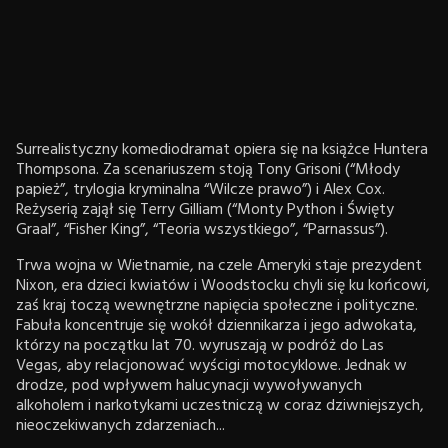
Surrealistyczny komediodramat opiera się na książce Huntera
Thompsona. Za scenariuszem stoją Tony Grisoni (“Młody
papież”, trylogia kryminalna “Wilcze prawo”) i Alex Cox.
Reżyserią zajął się Terry Gilliam (“Monty Python i Święty
Graal”, “Fisher King”, “Teoria wszystkiego”, “Parnassus”).
Trwa wojna w Wietnamie, na czele Ameryki staje prezydent
Nixon, era dzieci kwiatów i Woodstocku chyli się ku końcowi,
zaś kraj toczą wewnętrzne napięcia społeczne i polityczne.
Fabuła koncentruje się wokół dziennikarza i jego adwokata,
którzy na początku lat 70. wyruszają w podróż do Las
Vegas, aby relacjonować wyścigi motocyklowe. Jednak w
drodze, pod wpływem halucynacji wywoływanych
alkoholem i narkotykami uczestniczą w coraz dziwniejszych,
nieoczekiwanych zdarzeniach...