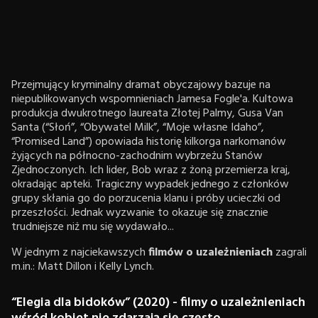
Przejmujący kryminalny dramat obyczajowy bazuje na
niepublikowanych wspomnieniach Jamesa Fogle'a. Kultowa
produkcja dwukrotnego laureata Złotej Palmy, Gusa Van
Santa (“Słoń”, “Obywatel Milk”, “Moje własne Idaho”,
“Promised Land”) opowiada historię kilkorga narkomanów
żyjących na północno-zachodnim wybrzeżu Stanów
Zjednoczonych. Ich lider, Bob wraz z żoną przemierza kraj,
okradając apteki. Tragiczny wypadek jednego z członków
grupy skłania go do porzucenia klanu i próby ucieczki od
przeszłości. Jednak wyzwanie to okazuje się znacznie
trudniejsze niż mu się wydawało...
W jednym z najciekawszych
filmów o uzależnieniach
zagrali
m.in.: Matt Dillon i Kelly Lynch.
“Elegia dla bidoków” (2020) - filmy o uzależnieniach