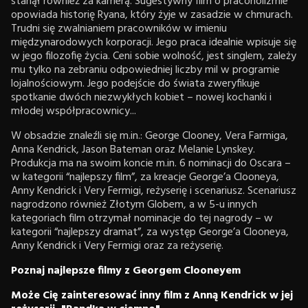
stanął również za kamerą. Sugestywny film o pracoholizmie
opowiada historię Ryana, który żyje w zasadzie w chmurach.
Trudni się zwalnianiem pracowników w imieniu
międzynarodowych korporacji. Jego praca idealnie wpisuje się
w jego filozofię życia. Ceni sobie wolność, jest singlem, zależy
mu tylko na zebraniu odpowiedniej liczby mil w programie
lojalnościowym. Jego podejście do świata zweryfikuje
spotkanie dwóch niezwykłych kobiet – nowej kochanki i
młodej współpracownicy...
W obsadzie znaleźli się m.in.: George Clooney, Vera Farmiga,
Anna Kendrick, Jason Bateman oraz Melanie Lynskey.
Produkcja ma na swoim koncie m.in. 6 nominacji do Oscara –
w kategorii “najlepszy film”, za kreacje George’a Clooneya,
Anny Kendrick i Very Fermigi, reżyserię i scenariusz. Scenariusz
nagrodzono również Złotym Globem, a w 5-u innych
kategoriach film otrzymał nominacje do tej nagrody – w
kategorii “najlepszy dramat”, za występ George’a Clooneya,
Anny Kendrick i Very Fermigi oraz za reżyserię.
Poznaj najlepsze filmy z Georgem Clooneyem
Może Cię zainteresować inny film z Anną Kendrick w jej