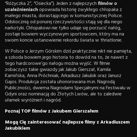
“Różyczka 2”, “Osiecka”). Jeden z najlepszych
filmów o
uzależnieniach
opowiada historię zwykłego chłopaka z
małego miasta, dorastającego w komunistycznej Polsce.
Odskocznią od ponurej rzeczywistości stają się dla niego
narkotyki. Chłopakowi nie tylko udaje się porzucić nałóg,
zostaje bowiem wyczynowym sportowcem, który ma na
swoim koncie ustanowienie rekordu świata w thriatlonie.
W Polsce o Jerzym Górskim dziś praktycznie nikt nie pamięta,
a szkoda bowiem jego historia to dowód na to, że nawet z
tego hardcorowe’go nałogu można wyjść. W filmie
zobaczysz takie gwiazdy jak Jakub Gierszał, Kamila
Kamińska, Anna Próchniak, Arkadiusz Jakubik oraz Janusz
Gajos. Produkcja została uhonorowana m.in. Nagrodą
Publiczności, dwiema Nagrodami Specjalnymi na Festiwalu w
Gdyni oraz nominacją do Złotych Lwów, ale to zaledwie
ułamek wyróżnień i nagród.
Poznaj TOP filmów z Jakubem Gierszałem
Mogą Cię zainteresować najlepsze filmy z Arkadiuszem
Jakubikiem