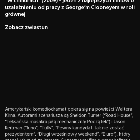
“W chmurach” (2009) - jeden z najlepszych filmów o
uzależnieniu od pracy z George’m Clooneyem w roli
głównej
Zobacz zwiastun
Amerykański komediodramat opiera się na powieści Waltera
Kirna. Autorami scenariusza są Sheldon Turner (“Road House”,
“Teksańska masakra piłą mechaniczną: Początek”) i Jason
Reitman (“Juno”, “Tully”, “Pewny kandydat. Jak nie zostać
prezydentem”, “Długi wrześniowy weekend”, “Biuro”), który